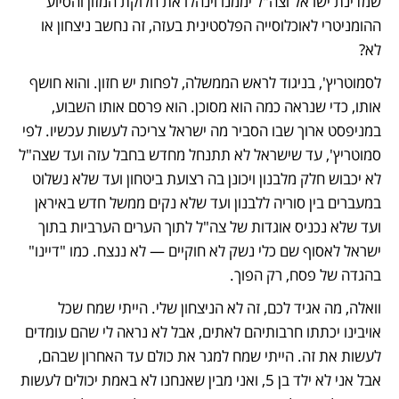
שמדינת ישראל וצה"ל יממנו וינהלו את חלוקת המזון והסיוע 
ההומניטרי לאוכלוסייה הפלסטינית בעזה, זה נחשב ניצחון או 
לא? 
לסמוטריץ', בניגוד לראש הממשלה, לפחות יש חזון. והוא חושף 
אותו, כדי שנראה כמה הוא מסוכן. הוא פרסם אותו השבוע, 
במניפסט ארוך שבו הסביר מה ישראל צריכה לעשות עכשיו. לפי 
סמוטריץ', עד שישראל לא תתנחל מחדש בחבל עזה ועד שצה"ל 
לא יכבוש חלק מלבנון ויכונן בה רצועת ביטחון ועד שלא נשלוט 
במעברים בין סוריה ללבנון ועד שלא נקים ממשל חדש באיראן 
ועד שלא נכניס אוגדות של צה"ל לתוך הערים הערביות בתוך 
ישראל לאסוף שם כלי נשק לא חוקיים — לא ננצח. כמו "דיינו" 
בהגדה של פסח, רק הפוך.
וואלה, מה אגיד לכם, זה לא הניצחון שלי. הייתי שמח שכל 
אויבינו יכתתו חרבותיהם לאתים, אבל לא נראה לי שהם עומדים 
לעשות את זה. הייתי שמח למגר את כולם עד האחרון שבהם, 
אבל אני לא ילד בן 5, ואני מבין שאנחנו לא באמת יכולים לעשות 