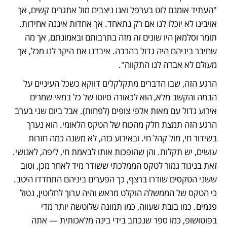
"העתיד אומנם לוט בערפל ואנו ניצבים מול אתגרים קשים, אך 
אויבינו לא יוכלו לנו אם רק נתאחד. אך אחדות איננה אחידות. 
תומר וסלמאן היו שונים זה מזה בתרבותם ובאמונתם, אך מה 
שחיבר ביניהם היה גדול בהרבה. איבדנו את היקר לנו מכל, אך 
מעולם לא אבדה לנו התקווה".
הרגע הזה, שבו הדברים מתקלקלים דווקא כשכל העיניים על 
הבמה והקשב מלא, הוא לכאורה סיוטו של כל במאי שמרים 
אירוע גדול עם מאות אלפי צופים (לפחות). אבל ביום שני בערב 
הרגע הזה תמצת חלק מהכוח של הטקס הלאומי. הוא נערך 
בשידור חי, מול קהל חי. ובאירוע כזה, לא משנה כמה חזרות 
עושים, יש תקלות. והן שהופכות אותו לבאמת חי, ליפה, לאנושי. 
זאת בניגוד גמור לטקס הממלכתי ששודר מיד לאחר מכן, וטוב 
ששני הטקסים שודרו ברצף, כך הפערים ביניהם התחדדו היטב. 
כי הטקס של הממשלה הוקלט מראש והיה ערוך לחלוטין, נטול 
פגמים. כמו בובת שעווה, כמו תמונה שלוטשה יותר מדי 
בפוטושופ, כמו ספר שנכתב בידי בינה מלאכותית — אתה 