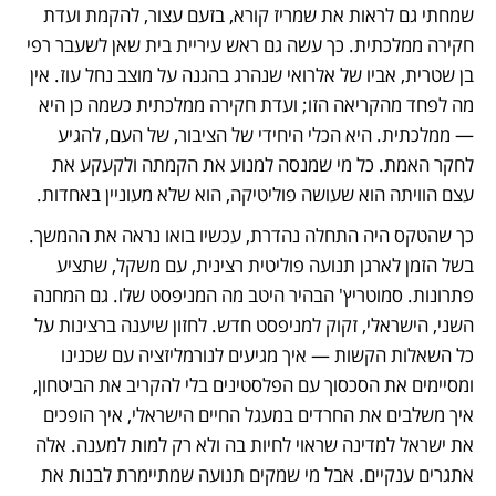
שמחתי גם לראות את שמריז קורא, בזעם עצור, להקמת ועדת 
חקירה ממלכתית. כך עשה גם ראש עיריית בית שאן לשעבר רפי 
בן שטרית, אביו של אלרואי שנהרג בהגנה על מוצב נחל עוז. אין 
מה לפחד מהקריאה הזו; ועדת חקירה ממלכתית כשמה כן היא 
— ממלכתית. היא הכלי היחידי של הציבור, של העם, להגיע 
לחקר האמת. כל מי שמנסה למנוע את הקמתה ולקעקע את 
עצם הוויתה הוא שעושה פוליטיקה, הוא שלא מעוניין באחדות.
כך שהטקס היה התחלה נהדרת, עכשיו בואו נראה את ההמשך. 
בשל הזמן לארגן תנועה פוליטית רצינית, עם משקל, שתציע 
פתרונות. סמוטריץ' הבהיר היטב מה המניפסט שלו. גם המחנה 
השני, הישראלי, זקוק למניפסט חדש. לחזון שיענה ברצינות על 
כל השאלות הקשות — איך מגיעים לנורמליזציה עם שכנינו 
ומסיימים את הסכסוך עם הפלסטינים בלי להקריב את הביטחון, 
איך משלבים את החרדים במעגל החיים הישראלי, איך הופכים 
את ישראל למדינה שראוי לחיות בה ולא רק למות למענה. אלה 
אתגרים ענקיים. אבל מי שמקים תנועה שמתיימרת לבנות את 