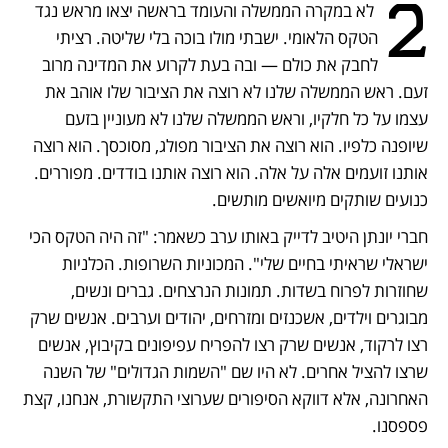
2
 לא במקרה הממשלה והעומד בראשה יצאו מראש נגד 
הטקס הלאומי. ישבתי מולו בוכה בלי שליטה. רציתי 
לחבק את כולם — ובה בעת לקרוע את המדינה מרוב 
זעם. ראש הממשלה שלנו לא רוצה את הציבור שלו אוהב את 
עצמו על כל חלקיו, וראש הממשלה שלנו לא מעוניין בזעם 
שיופנה כלפיו. הוא רוצה את הציבור מפולג, מסוכסך. הוא רוצה 
אותנו זועמים אלה על אלה. הוא רוצה אותנו בודדים. מפוררים. 
כנועים שותקים מיואשים מותשים.
חברי יונתן היטיב לדייק באותו ערב כשאמר: "זה היה הטקס הכי 
ישראלי שראיתי בחיים שלי". המכוניות השרופות. הכלניות 
שחוזרות לפרוח בשדות. תמונות הנרצחים. גברים ונשים, 
מבוגרים וילדים, אשכנזים ומזרחים, יהודים וערבים. אנשים שרק 
רצו לרקוד, אנשים שרק רצו להפריח עפיפונים בקיבוץ, אנשים 
שרצו להציל אחרים. לא היו שם "השמות הגדולים" של השנה 
האחרונה, אלא דווקא הסיפורים שערוצי התקשורת, אנחנו, קצת 
פספסנו. 