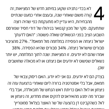
4
 לא בכדי נתניהו שקוע במיתוג חדש של המציאות; זה 
קורה משום שאחרי שנה, ובעצם אחרי כמעט שנתיים 
מהבחירות, היא עדיין לא מתעקמת כפי שהיה רוצה 
שתתעקם. סקר של מכון קנטאר בניהולו של דודי חסיד שפורסם 
השבוע הציב בפני הנשאלים שאלה פשוטה: "האם לדעתך 
ישראל ניצחה או הפסידה במלחמה מול חמאס?". 27% מהציבור 
סבורים שישראל ניצחה. 34% סבורים שהיא הפסידה. 38% 
אמרו שהם לא יודעים. זו המציאות: שנה לתוך המלחמה, יש יותר 
נשאלים שפשוט לא יודעים אם ניצחנו או לא מכאלה שחושבים 
שכן. 
בצדק הם לא יודעים. גם אני לא יודע. האם ריסוק צבאי של 
חמאס, אבל בלי אסטרטגיה ברורה ליום שאחרי ברצועת עזה זה 
ניצחון או לא? האם כריתת ראש הנחש של חזבאללה, אבל בלי 
שברור מה ימנע מהאיראנים להקים אותו מחדש, זה ניצחון או 
לא? כשהקבינט דן בהצעה של שר האוצר בצלאל סמוטריץ' 