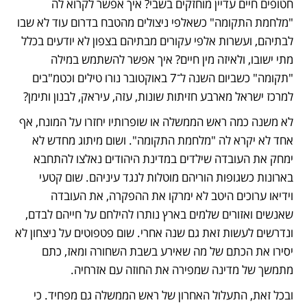
חטופים חיים עדיין מוחזקים בשבי? איך אפשר לקרוא לה 
"מלחמת התקומה" כשאלפי ניצולים מהטבח בדרום עוד לא שבו 
לבתיהם, ועשרות אלפי עקורים מבתיהם בצפון לא יודעים בכלל 
מתי ישובו, ולאיזה מין חיים? איך אפשר להשתמש במילה 
"תקומה" כשביום השנה ל־7 באוקטובר נורו טילים וכטמ"בים 
למרכז ישראל מארבע חזיתות שונות, עזה, עיראק, לבנון ותימן?
לא משנה כמה ראש הממשלה או שופרותיו יחזרו על המונח, אף 
אחד לא יקרא לה "מלחמת התקומה". ושום מיתוג מחדש לא 
ימחק את העובדה שילדים במדינת היהודים נאלצו להתחבא 
בארונות כשגופות הוריהם מוטלות לנגד עיניהם. שום קטעי 
וידיאו ערוכים היטב לא ימרקו את ההפקרה, את העובדה 
שאנשים ואזורים שלמים בארץ נותרו להילחם על חייהם לבדם, 
ונדרשים לעשות זאת גם שנה אחרי. שום פטפוטים על ניצחון לא 
יסירו את הכתם של מה שאירע בשבת השחורה ומאז, כתם 
מתמשך של מדינה שמפירה את החוזה עם אזרחיה. 
ובכל זאת, התעלול האחרון של ראש הממשלה גם מפחיד. כי 