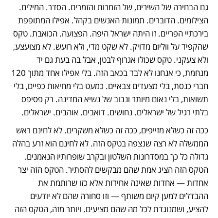
גם הבחירה של השירים, של הזמרות והזמרים. הסדר. המילים. 
הצילומים. הדוברים. תמונות האנשים בקהל. אפילו המתופפת 
בירכתיי הפריים. זו היתה ישראל היפה. הפצועה. הכואבת. טקס 
שהקפיד על ווליום מדויק. לא שקט מדי, ולא רועש. לא מצועצע, 
ולא צעקני. טקס שכולו אגרוף לבטן, אבל בה בעת גם יד 
מנחמת, כי אנחנו לא לבד בכאב הזה. בלי אפילו אחד מתוך 120 
חברי כנסת, בלי מצעדים צבאיים. כמעט בלי מחיאות כפיים, בלי 
תשואות, בלי נאום מיותר ונבוב של נשיא המדינה. רק פסיפס 
בלתי רגיל של ישראלים. נחושים. דואבים. אוהבים. ישראלים.
ככה זה כשלא מזייפים, ככה זה כשלא משקרים. לא לחינם ראש 
הממשלה לא רצה שנצפה בטקס הזה. לא לחינם הוא זרע בהלה 
גדולה כל כך במסדרונות השלטון ובקרב שופרותיו הנאמנים. 
הטקס הזה הציג אמת שהם מבקשים להסתיר. הטקס הזה יצר 
אחדות — אחדות שאינה אחידות אלא כזו שרותמת את 
ההבדלים למען קיום משותף — וזו סחורה שהם לא יודעים 
להציע, ושמנוגדת לכל מה שהם מציעים. ויותר מזה, הטקס הזה 