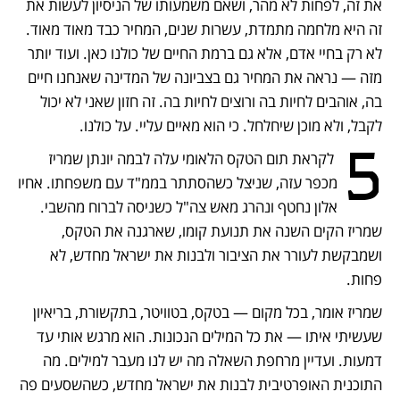
את זה, לפחות לא מהר, ושאם משמעותו של הניסיון לעשות את 
זה היא מלחמה מתמדת, עשרות שנים, המחיר כבד מאוד מאוד. 
לא רק בחיי אדם, אלא גם ברמת החיים של כולנו כאן. ועוד יותר 
מזה — נראה את המחיר גם בצביונה של המדינה שאנחנו חיים 
בה, אוהבים לחיות בה ורוצים לחיות בה. זה חזון שאני לא יכול 
לקבל, ולא מוכן שיחלחל. כי הוא מאיים עליי. על כולנו.
5
 לקראת תום הטקס הלאומי עלה לבמה יונתן שמריז 
מכפר עזה, שניצל כשהסתתר בממ"ד עם משפחתו. אחיו 
אלון נחטף ונהרג מאש צה"ל כשניסה לברוח מהשבי. 
שמריז הקים השנה את תנועת קומו, שארגנה את הטקס, 
ושמבקשת לעורר את הציבור ולבנות את ישראל מחדש, לא 
פחות. 
שמריז אומר, בכל מקום — בטקס, בטוויטר, בתקשורת, בריאיון 
שעשיתי איתו — את כל המילים הנכונות. הוא מרגש אותי עד 
דמעות. ועדיין מרחפת השאלה מה יש לנו מעבר למילים. מה 
התוכנית האופרטיבית לבנות את ישראל מחדש, כשהשסעים פה 