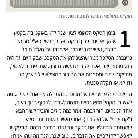
הוקלט באולפני המרכז לתרבות מונגשת
1
 בזמן הטקס הלאומי לציון שנה ל־7 באוקטובר, בקטע 
שהקריאו יחד ערין חבקה, אלמנתו של סא"ל סלמאן 
חבקה, ואשירה גרינברג, אלמנתו של סא"ל תומר 
גרינברג, הטלפרומטר שהציג להן את הטקסט שבק חיים. זה היה 
רגע מרגש, שבו אשה יהודייה ואשה דרוזית, שתי אחיות לשכול, 
מחזיקות ידיים ומספרות את הסיפור המופלא של הארץ הזו, 
ודווקא אז תקלה טכנית. 
היו שם דקה או שתיים של מבוכה. בהתחלה אף אחד לא ידע מה 
לעשות. הקהל מחא כפיים, מנסה לעודד. לבסוף חנוך דאום, 
אחד המנחים, חזר לבמה, אמר כמה מילים והוביל לשיר הבא 
("קח אותי" של היהודים). אחרי השיר דאום ורותם סלע 
שהנחתה לצדו ליוו את חבקה וגרינברג בחזרה לבמה והתעקשו 
לאפשר להן לסיים את הדברים. וטוב שכך. הנה מה שהן אמרו: 