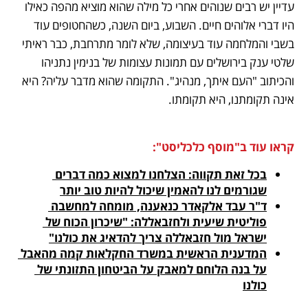
עדיין יש רבים שנוהים אחרי כל מילה שהוא מוציא מהפה כאילו 
היו דברי אלוהים חיים. השבוע, ביום השנה, כשהחטופים עוד 
בשבי והמלחמה עוד בעיצומה, שלא לומר מתרחבת, כבר ראיתי 
שלטי ענק בירושלים עם תמונות עצומות של בנימין נתניהו 
והכיתוב "העם איתך, מנהיג". התקומה שהוא מדבר עליה? היא 
אינה תקומתנו, היא תקומתו.
קראו עוד ב"מוסף כלכליסט":
בכל זאת תקווה: הצלחנו למצוא כמה דברים 
שגורמים לנו להאמין שיכול להיות טוב יותר
ד"ר עבד אלקאדר כנאענה, מומחה למחשבה 
פוליטית שיעית ולחזבאללה: "שיכרון הכוח של 
ישראל מול חזבאללה צריך להדאיג את כולנו"

המדענית הראשית במשרד החקלאות קמה מהאבל 
על בנה הלוחם למאבק על הביטחון התזונתי של 
כולנו
