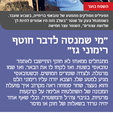
השטח בוער
הפעילים מסולקים מהמטע של טובאסי בריחייה, בשבוע שעבר.
כשמתנחל צעק על שוטר "בשלב הזה היו אמורים להיות לך
שלושה עצורים", השוטר עצר חמישה
"מי שמנסה לדבר חוטף
רימוני גז"
מתנחלים ממאחז לא חוקי התיישבו לאחמד
טובאסי בשטח. ואז לקחו לו את הבאר. ואז שמו
פרגולה, ולצדה שומרים חמושים. וכשטובאסי
מגיע למטע שלו, הצבא יורה עליו רימוני הלם
והוא נעצר. שחר סמוחה ראה מקרוב איך פועלת
המכונה של השתלטות אלימה על קרקעות
פרטיות, בגיבוי צה"ל והמשטרה, ובלי שאף אחד
יהיה טרוד בשאלות של חוק או מוסר