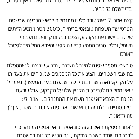
פוליטי וצבאי רב־כוח מאפשר לו להתגבר ולהתפשט באין מפריע, 
ובלי לשלם כל מחיר. 
קצת אחרי 7 באוקטובר פלשו מתנחלים לראש הגבעה שבשטח 
הפרטי של משפחת טובאסי בריחייה, כ־300 מטר ממטע הזיתים 
שלו. הם יישרו את הקרקע, הציבו במקום קרוואנים ועמודי 
חשמל, וסללו סביב המטע כביש היקפי שהצבא החל מיד לפטרל 
לאורכו. 
טובאסי מספר שפנה למינהל האזרחי, הזרוע של צה"ל שמטפלת 
בתושבי השטחים, והציג את כל המסמכים שמוכיחים את בעלותו 
על הקרקע (אלה שהיו בתיק שלו שנעלם בעת המעצר). נאמר לו 
שאין מחלוקת לגבי זכות הקניין שלו על הקרקע, אבל שבעת 
הנוכחית הצבא לא יפנה משם את המתנחלים. "אמרו לי: 
'כשתסתיים המלחמה תבוא שוב ואז נפנה אותם מהשטח. אין לך 
מה לדאוג'".
לאחר הפסקת האש בעזה טובאסי חזר אל אנשי המינהל כדי 
לברר מתי יוחזר השטח לחזקתו, וגם הגיש תלונות במשטרת 