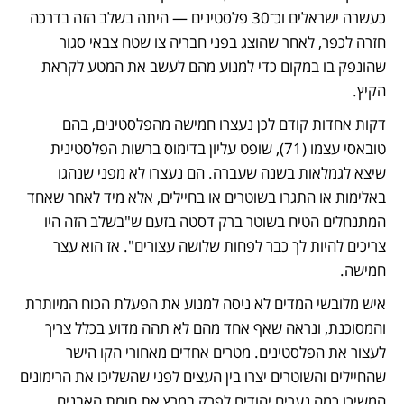
כעשרה ישראלים וכ־30 פלסטינים — היתה בשלב הזה בדרכה 
חזרה לכפר, לאחר שהוצג בפני חבריה צו שטח צבאי סגור 
שהונפק בו במקום כדי למנוע מהם לעשב את המטע לקראת 
הקיץ. 
דקות אחדות קודם לכן נעצרו חמישה מהפלסטינים, בהם 
טובאסי עצמו (71), שופט עליון בדימוס ברשות הפלסטינית 
שיצא לגמלאות בשנה שעברה. הם נעצרו לא מפני שנהגו 
באלימות או התגרו בשוטרים או בחיילים, אלא מיד לאחר שאחד 
המתנחלים הטיח בשוטר ברק דסטה בזעם ש"בשלב הזה היו 
צריכים להיות לך כבר לפחות שלושה עצורים". אז הוא עצר 
חמישה.
איש מלובשי המדים לא ניסה למנוע את הפעלת הכוח המיותרת 
והמסוכנת, ונראה שאף אחד מהם לא תהה מדוע בכלל צריך 
לעצור את הפלסטינים. מטרים אחדים מאחורי הקו הישר 
שהחיילים והשוטרים יצרו בין העצים לפני שהשליכו את הרימונים 
המשיכו כמה נערים יהודים לפרק במרץ את חומת האבנים 