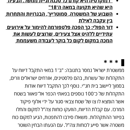
"דמוקרטיה היא קודם כל טכנולוגיית ממשל. הבעיה 
היא שהיא תקועה במאה ה־18"

השבוע של המשטרה, סמוטריץ', הבגרויות והתחרות 
בין עקבה לאילת

דור הפולי: כך הפכה פלטפורמה להימור על אירועים 
עתידיים ללהיט אצל צעירים, שרוצים לעשות את 
המכה במקום לקום כל בוקר לעבודה משעממת 
* * *
ממשטרת ישראל נמסר בתגובה: "ב־1 במאי התקבל דיווח על 
התקהלות של עשרות, בהם פלסטינים, אזרחים ישראלים וזרים, 
בסמוך ליישוב בית חג"י. נוסף לכך התקבל דיווח אודות 
התקהלות של כ־100 נוספים בפאתי הכפר אל־פאוור בשטח 
אשר הומצא לו צו של שטח צבאי סגור על ידי אלוף פיקוד 
המרכז. עם קבלת הדיווח, הוזעקו כוחות צה"ל למקום והחלו 
בפיזור ההתקהלות. משאלו סירבו להתפנות, הגיע למקום כוח 
משטרה אשר סייע לכוחות צה"ל. עם הגעתו הבחין השוטר 