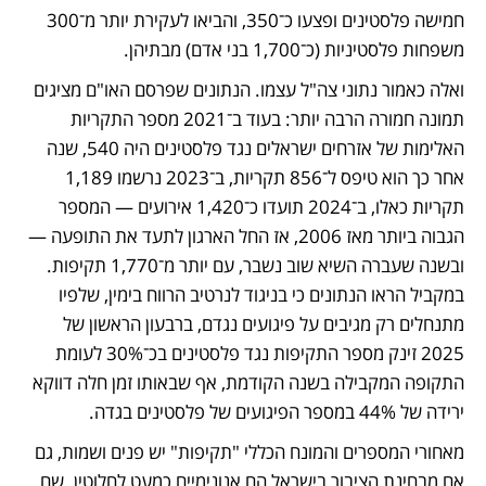
חמישה פלסטינים ופצעו כ־350, והביאו לעקירת יותר מ־300 
משפחות פלסטיניות (כ־1,700 בני אדם) מבתיהן. 
ואלה כאמור נתוני צה"ל עצמו. הנתונים שפרסם האו"ם מציגים 
תמונה חמורה הרבה יותר: בעוד ב־2021 מספר התקריות 
האלימות של אזרחים ישראלים נגד פלסטינים היה 540, שנה 
אחר כך הוא טיפס ל־856 תקריות, ב־2023 נרשמו 1,189 
תקריות כאלו, ב־2024 תועדו כ־1,420 אירועים — המספר 
הגבוה ביותר מאז 2006, אז החל הארגון לתעד את התופעה — 
ובשנה שעברה השיא שוב נשבר, עם יותר מ־1,770 תקיפות. 
במקביל הראו הנתונים כי בניגוד לנרטיב הרווח בימין, שלפיו 
מתנחלים רק מגיבים על פיגועים נגדם, ברבעון הראשון של 
2025 זינק מספר התקיפות נגד פלסטינים בכ־30% לעומת 
התקופה המקבילה בשנה הקודמת, אף שבאותו זמן חלה דווקא 
ירידה של 44% במספר הפיגועים של פלסטינים בגדה.
מאחורי המספרים והמונח הכללי "תקיפות" יש פנים ושמות, גם 
אם מבחינת הציבור בישראל הם אנונימיים כמעט לחלוטין. שם 