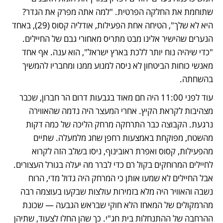
שתוחמת את החלקה הפרטית. "למה אתה מפרק את הגדר? 
היא לא שלך", הטיחה אחת הפעילות, אודליה קסוס (29), באחד 
הנערים שהישיר אלינו מבט מתריס מאחורי גבם של החיילים. 
"כדי שיהיה נוח יותר ללכת בארץ ישראל", הוא ענה. אף אחד 
מאנשי כוחות הביטחון לא ניסה למנוע ממנו ומחבריו להמשיך 
בהשחתה. 
עוד לפני 11:00 היה חם מאוד בגבעות דרום הר חברון, שכבר 
מצהיבות לקראת הקיץ. אחרי המעצר היה נדמה שהאווירה 
נרגעת. הקבוצה כבר התרחקה מרחק הליכה של כמה דקות 
מהשטח, מפוקחת באמצעות רחפן שחג מלמעלה. שתיים 
מהפעילות, קסוס ואפרת ראובינוף, ניסו בשלב הזה לקרוא 
לחיילים המרוחקים בקול רם כדי לברר מה יעלה בגורל העצורים. 
אבל החיילים לא שמעו אותן כי המרחק היה גדול מדי, הרוח 
נשבה והאוויר היה מלא בזמירות עולצות שבקעו בעוצמה רבה 
מהרמקולים של המאחז הלא חוקי שבראש הגבעה — שכונת 
ההרחבה של ההתנחלות בית חג"י. כך שהן החלו לצעוד, שתיהן 