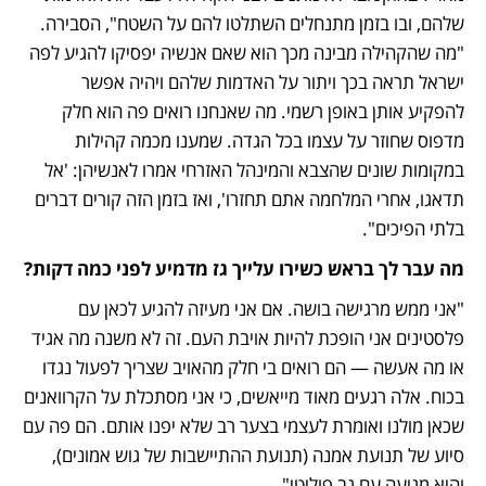
שלהם, ובו בזמן מתנחלים השתלטו להם על השטח", הסבירה. 
"מה שהקהילה מבינה מכך הוא שאם אנשיה יפסיקו להגיע לפה 
ישראל תראה בכך ויתור על האדמות שלהם ויהיה אפשר 
להפקיע אותן באופן רשמי. מה שאנחנו רואים פה הוא חלק 
מדפוס שחוזר על עצמו בכל הגדה. שמענו מכמה קהילות 
במקומות שונים שהצבא והמינהל האזרחי אמרו לאנשיהן: 'אל 
תדאגו, אחרי המלחמה אתם תחזרו', ואז בזמן הזה קורים דברים 
בלתי הפיכים".
מה עבר לך בראש כשירו עלייך גז מדמיע לפני כמה דקות?
"אני ממש מרגישה בושה. אם אני מעיזה להגיע לכאן עם 
פלסטינים אני הופכת להיות אויבת העם. זה לא משנה מה אגיד 
או מה אעשה — הם רואים בי חלק מהאויב שצריך לפעול נגדו 
בכוח. אלה רגעים מאוד מייאשים, כי אני מסתכלת על הקרוואנים 
שכאן מולנו ואומרת לעצמי בצער רב שלא יפנו אותם. הם פה עם 
סיוע של תנועת אמנה (תנועת ההתיישבות של גוש אמונים), 
והיא מגיעה עם גב פוליטי".