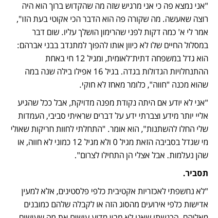
"אני נמצא פה כי אני מרגיש שזה מה שהקדוש ברוך הוא היה 
רוצה שאעשה. מה שקורה פה הוא הדבר הכי אקוטי בעת הזו", 
אמר לי א' כמה דקות לפני שהרימון הושלך עליו. שום דבר 
במסלול החיים שלו לא כיוון אותו להפוך למתנדב בבני אברהם: 
הוא גדל במשפחה דתית־לאומית, ומגיל 12 חי באחת 
ההתנחלויות הגדולות בגדה. בגיל 16 אפילו בילה שנה במה 
שהוא מכנה "חווה", כלומר מאחז לא חוקי. 
"אני לא יודע אם היתה נקודת מפנה מדויקת, אבל ככל שהגיע 
אליי יותר מידע וצברתי ידע על דברים שראיתי סביבי, העמדות 
שלי החלו להשתנות", הוא אומר. "התחלתי לחוות חריקות שאולי 
מי שגדל בסביבה הזאת מגיל 0 ולא מגיל 12 כמוני לא חווה, או 
שהן נעלמות. אבל אצלי הן התחילו לצרום".
תסביר.
"לא נחשפתי לאכזריות אקטיבית כלפי פלסטינים, אלא למעין 
אדישות כלפי אירועים מהסוג הזה או לקבלה שלהם כמובנים 
מאליהם. הרגשתי שאני לא מבין מדוע עושים את מה שעושים, 