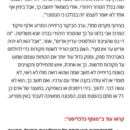
שזה בגלל הטרור היהודי. אולי בשמאל יחשבו כך, אבל בימין אף 
אחד לא יאמר לעצמו 'זה בגללנו כי הגזמנו'".
בצירוף מקרים סמלי, ערב הביקור בריחייה התריע אלוף פיקוד 
המרכז אבי בלוט על כך שהטרור היהודי בגדה יוצא משליטה. "זה 
די נס שהציבור הפלסטיני עדיין אדיש", אמר, "אבל הוא לא יהיה 
אדיש עד אינסוף". האם בלוט הוריד לשטח פקודות כדי להילחם 
באנרכיה? ספק, וספק גדול עוד יותר אם הכוחות עצמם שמעו 
על פקודות חדשות. כך או אחרת, איש מהחיילים והקצינים 
בשטח בריחייה לא חשב שמה שהוא רואה מולו לא ראוי, לא 
מוסרי או לא עולה בקנה אחד עם ערכיו. ואם חשב כך, הוא לא 
עשה דבר. להפך. בירי רימונים או בשתיקה, במעצר של אדם בן 
71 או סתם בהסטת מבט, המכונה ממשיכה לעבוד באין מפריע.
קראו עוד ב"מוסף כלכליסט":