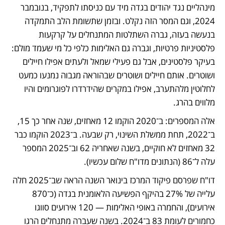
מינהליים נגד יהודים בגדה מיד עם כניסתו לתפקיד, בנובמבר 
2024, וגם המסר הזה נקלט. ובזמן שתשומת הלב התמקדה 
בנעשה בעזה, גברה השתלטות המתנחלים על קרקעות 
פלסטיניות פרטיות, וגברה גם האלימות כלפי כל מי שעמד מולם: 
בעיקר פלסטינים, אבל גם פעילי שמאל ולעתים אפילו חיילים 
ושוטרים. אותם חיילים ושוטרים שבהוראה מגבוה נמנעו כמעט 
לחלוטין מלהתערב, אפילו במקרים שהידרדרו לפוגרומים והיו 
מלווים בהרג.
אלה המספרים: ב־2020 הוקמו 12 מאחזים, שנה אחר כך 15, 
ב־2022, תחת ממשלת השינוי, רק שבעה. ב־2023 הוקמו כבר 
32 מאחזים לא חוקיים, בשנה שאחריה 62 וב־2025 המספר 
עלה ל־86 (הנתונים מדו"ח שלום עכשיו).
דו"ח שפרסם פיקוד המרכז בינואר השנה הראה שב־2025 חלה 
עלייה של 27% בהיקף הפשיעה הלאומנית בגדה (כ־870 
אירועים), והחמרה באופי האלימות — 120 אירועים סווגו 
כחמורים לעומת 83 ב־2024. בשנה שעברה מתנחלים הרגו 