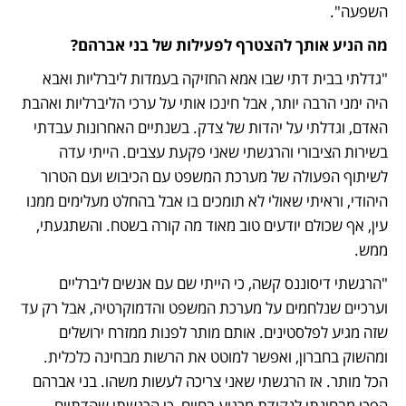
השפעה".
מה הניע אותך להצטרף לפעילות של בני אברהם?
"גדלתי בבית דתי שבו אמא החזיקה בעמדות ליברליות ואבא 
היה ימני הרבה יותר, אבל חינכו אותי על ערכי הליברליות ואהבת 
האדם, וגדלתי על יהדות של צדק. בשנתיים האחרונות עבדתי 
בשירות הציבורי והרגשתי שאני פקעת עצבים. הייתי עדה 
לשיתוף הפעולה של מערכת המשפט עם הכיבוש ועם הטרור 
היהודי, וראיתי שאולי לא תומכים בו אבל בהחלט מעלימים ממנו 
עין, אף שכולם יודעים טוב מאוד מה קורה בשטח. והשתגעתי, 
ממש.
"הרגשתי דיסוננס קשה, כי הייתי שם עם אנשים ליברליים 
וערכיים שנלחמים על מערכת המשפט והדמוקרטיה, אבל רק עד 
שזה מגיע לפלסטינים. אותם מותר לפנות ממזרח ירושלים 
ומהשוק בחברון, ואפשר למוטט את הרשות מבחינה כלכלית. 
הכל מותר. אז הרגשתי שאני צריכה לעשות משהו. בני אברהם 
הפכו מבחינתי לנקודת מרגוע בחיים, כי הרגשתי שהדתיים 