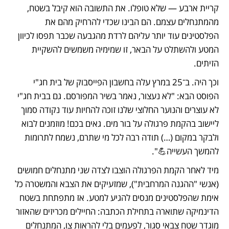
קריית ארבע — שלא טופלו. את התשובה הוא קיבל בשטח, 
מהמתנחלים עצמם. הם הבינו שכדי להרחיק מהם את 
הפלסטינים עוד יותר עליהם לרדת מהגבעה שכבר תפסו לכיוון 
המטע ולהשתלט על הבאר, זו שמימיה משמשים להשקיית 
הזיתים.
וכך היה. ב־25 במרץ עלה בחשבון הפייסבוק של בית חג"י 
הפוסט הבא: "לא נעצור, נאמר בשיר המפורסם. גם בבית חג"י 
לא עוצרים והנוער החלוצי שלנו זוכה להחיות עוד נקודה סמוך 
ליישוב בהקמת פרגולה על בור מים. גאים בכם! מוזמנים לבוא 
ולבקר במקום (…) תודה רבה לכל מי שתרם, נשמח לתרומות 
להמשך העשייה💪". 
מיד לאחר הקמת הפרגולה הוצבו לצדה שני מתנחלים חמושים 
(אנשי "ההגנה המרחבית"), שמזעיקים את הצבא והמשטרה כל 
אימת שהפלסטינים מנסים להגיע למטע. אז מתפתחת בשטח 
הדינמיקה שתוארה בתחילת הכתבה: החיילים מכריזים שהאזור 
מוגדר שטח צבאי סגור, לפעמים בלי להראות צו, המתנחלים 