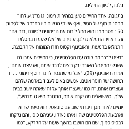
בלבד, לכיוון החיילים.
בתגובה, אחד החיילים טען במהירות רימוני גז מדמיע לתוך 
מחסנית תוף של מטול, ואף ששתי הנשים היו במרחק של לפחות 
150 מטר ממנו הוא החל לירות את הרימונים לכיווננו, בזה אחר 
זה. האוויר התמלא גז לבן, עיניהם של אלו שעמדו במסלולו 
התמלאו בדמעות, וראובינוף וקסוס חזרו המומות אל הקבוצה. 
"רצינו לברר מה קורה עם הפלסטינים, כי החיילים אמרו לנו 
שאנשי המינהל האזרחי רק רוצים לדבר איתם, ואז עצרו אותם", 
אמרה ראובינוף (29). "אבל מי שמנסה לדבר חוטף רימוני גז. זו 
תחושה של חוסר אונים. אנשים באים לעבוד באדמה שלהם 
ועוצרים אותם, זה כמו שיעצרו אותך על זה שאתה יושב בבית 
שלך. וכששואלים מה יקרה איתם, התגובה היא גז מדמיע".
יומיים לאחר מכן דיברתי שוב עם טובאסי. הוא סיפר שהוא 
וארבעת הפלסטינים שהיו איתו נאזקו, עיניהם כוסו, והם נלקחו 
לבסיס סמוך. שם הם הושבו במשך שעות על הקרקע, "כמו 