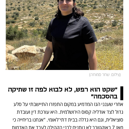
(
צילום: שחר סמוחה
)
"שקט הוא רפש, לא לבוא לפה זו שתיקה 
בהסכמה"
אחרי שענני הגז המדמיע במקום התפזרו התיישבתי על סלע 
גדול לצד אודליה קסוס הירושלמית. היא עורכת דין ועובדת 
סוציאלית, וגם היא גדלה בבית דתי־לאומי. "אנחנו בריחייה כי 
מאז 7 באוקטובר לא נותנים לבני הקהילה לעבד את האדמות 