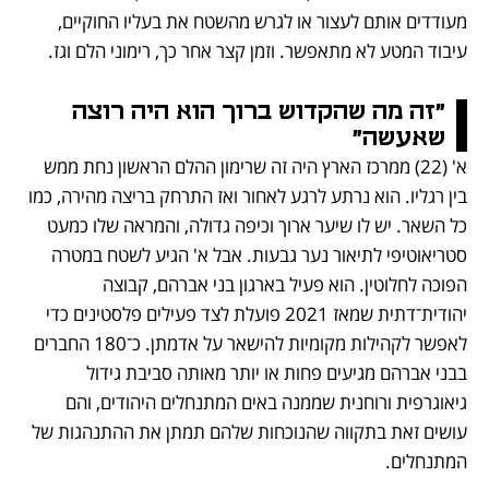
מעודדים אותם לעצור או לגרש מהשטח את בעליו החוקיים, 
עיבוד המטע לא מתאפשר. וזמן קצר אחר כך, רימוני הלם וגז. 
"זה מה שהקדוש ברוך הוא היה רוצה 
שאעשה"
א' (22) ממרכז הארץ היה זה שרימון ההלם הראשון נחת ממש 
בין רגליו. הוא נרתע לרגע לאחור ואז התרחק בריצה מהירה, כמו 
כל השאר. יש לו שיער ארוך וכיפה גדולה, והמראה שלו כמעט 
סטריאוטיפי לתיאור נער גבעות. אבל א' הגיע לשטח במטרה 
הפוכה לחלוטין. הוא פעיל בארגון בני אברהם, קבוצה 
יהודית־דתית שמאז 2021 פועלת לצד פעילים פלסטינים כדי 
לאפשר לקהילות מקומיות להישאר על אדמתן. כ־180 החברים 
בבני אברהם מגיעים פחות או יותר מאותה סביבת גידול 
גיאוגרפית ורוחנית שממנה באים המתנחלים היהודים, והם 
עושים זאת בתקווה שהנוכחות שלהם תמתן את ההתנהגות של 
המתנחלים.