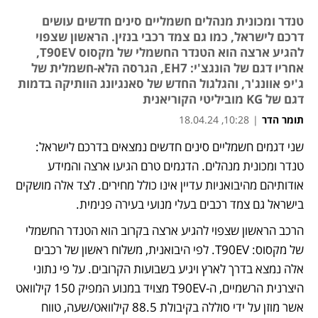
טנדר ומכונית מנהלים חשמליים סינים חדשים עושים
דרכם לישראל, כמו גם צמד רכבי בנזין. הראשון שצפוי
להגיע ארצה הוא הטנדר החשמלי של מקסוס T90EV,
אחריו דגם של הונגצ'י: EH7, הגרסה הלא-חשמלית של
ג'יפ אוונג'ר, והגלגול החדש של סאנגיונג הוותיקה בדמות
דגם של KG מוביליטי הקוריאנית
תומר הדר
|
10:28, 18.04.24
שני דגמים חשמליים סינים חדשים נמצאים בדרכם לישראל: 
נפתח בכרטיסייה חדשה
טנדר ומכונית מנהלים. הדגמים טרם הגיעו ארצה והמידע 
אודותיהם מהיבואניות עדיין אינו כולל מחירים. לצד אלה מושקים 
בישראל גם צמד רכבים בעלי מנועי בעירה פנימית.
הרכב הראשון שצפוי להגיע ארצה בקרוב הוא הטנדר החשמלי 
של מקסוס: T90EV. לפי היבואנית, משלוח ראשון של רכבים 
אלה נמצא בדרך לארץ ויגיע בשבועות הקרובים. על פי נתוני 
היצרנית הרשמיים, ה-T90EV מצויד במנוע המפיק 150 קילוואט 
אשר מוזן על ידי סוללה בקיבולת 88.5 קילוואט/שעה, טווח 