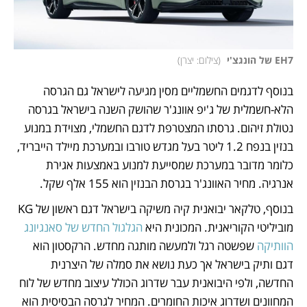
EH7 של הונגצ'י 
(
צילום: יצרן
)
בנוסף לדגמים החשמליים מסין מגיעה לישראל גם הגרסה 
הלא-חשמלית של ג'יפ אוונג'ר שהושק השנה בישראל בגרסה 
נטולת זיהום. גרסתו המצטרפת לדגם החשמלי, מצוידת במנוע 
בנזין בנפח 1.2 ליטר בעל מגדש טורבו ובמערכת מיילד הייבריד, 
כלומר מדובר במערכת שמסייעת למנוע באמצעות אגירת 
אנרגיה. מחיר האוונג'ר בגרסת הבנזין הוא 155 אלף שקל.
בנוסף, טלקאר יבואנית קיה משיקה בישראל דגם ראשון של KG 
מוביליטי הקוריאנית. המכונית היא 
הגלגול החדש של סאנגיונג 
הוותיקה
 שפשטה רגל ולמעשה מותגה מחדש. הרקסטון הוא 
דגם ותיק בישראל אך כעת נושא את סמלה של היצרנית 
החדשה, ולפי היבואנית עבר שדרוג הכולל עיצוב מחדש של לוח 
המחוונים ושדרוג איכות החומרים. המחיר לגרסה הבסיסית הוא 