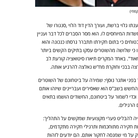
קמחי
)
הקצין סייע לו לכאורה ומסר לו מידע שלטענתו גלוי ברשת, ועורך הדין דוד הלוי ,סנגורו של 
החשוד, אמר כי "מרשי מכחיש כל קשר לחשדות המיוחסים לו. הוא מסר הסברים לכל דבר ועניין 
ואין כל היבט פלילי במעשיו. אנו סמוכים ובטוחים כי בתום חקירתו תתברר גרסתו כנכונה והוא 
ישוחרר מן המעצר". סנגורים נוספים טענו כי שלושה מהשוטרים עסקו בתיקים הקשים ביותר 
של 7 באוקטובר וכי מצבם הרגשי "קשה מאוד". באחד המקרים תיארו סיטואציה קורעת לב 
צה בבכי וחוקרת מח"ש נאלצה להרגיע אותה.
כעת, עם מעצרם, ניצב שירות בתי הסוהר בפני אתגר נוסף: שמירה על ביטחונם של השוטרים 
העצורים, בהווה ובעבר, בתוך בתי הכלא. החשש בשב"ס הוא שאסירים ועבריינים שיזהו אותם 
כשוטרים ינסו לפגוע בהם. כדי למנוע זאת וכדי לשמור על ביטחונם, החשודים הושמו בתאים 
הרגילים.
החקירה של אנשי להב על ידי מח"ש עשויה להבליט פערי מקצועיות שמקשים על התהליך: 
חוקרי להב מנוסים בתיקים מורכבים, שיטות חקירה מתוחכמות ותרגילי חקירה מתקדמים, 
לעיתים ברמה שמעניקה להם יתרון מובהק על מי שמנסה לחקור אותם. הם יודעים לזהות 