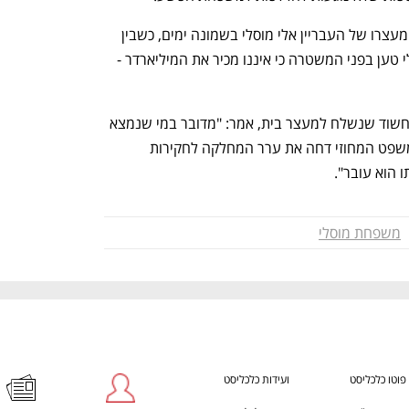
אתמול האריך בית המשפט בירושלים את מעצרו של העבריין אלי מוסלי בשמונה ימים, כשבין 
היתר הוא נחשד בסחיטת מיליארדר. מוסלי טען בפני המשטרה כי איננו מכיר את המיליארדר - 
עו"ד לירן זילברמן, פרקליטו של השוטר החשוד שנשלח למעצר בית, אמר: "מדובר במי שנמצא 
במעגל החיצוני ביותר של החשד. בית המשפט המחוזי דחה את ערר המחלקה לחקירות 
 הוא עובר".
משפחת מוסלי
פוטו כלכליסט
ועידות כלכליסט