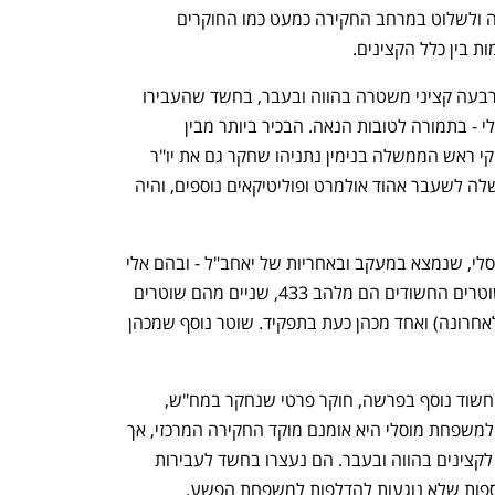
חולשות בשאלות, לחמוק ממלכודות חקירה ולשלוט במרחב החקירה כמעט כמו החוקרים 
 בין כלל הקצינים.
ביום שלישי בבוקר, נזכיר, עצרה מח"ש ארבעה קציני משטרה בהווה ובעבר, בחשד שהעבירו 
מידע רגיש למשפחת הפשע המוכרת מוסלי - בתמורה לטובות הנאה. הבכיר ביותר מבין 
העצורים, בדרגת סגן-ניצב, הוא חוקר בתיקי ראש הממשלה בנימין נתניהו שחקר גם את יו"ר 
ישראל ביתנו אביגדור ליברמן, ראש הממשלה לשעבר אהוד אולמרט ופוליטיקאים נוספים, והיה 
בנוסף, נעצרו גם ארבעה מאנשי ארגון מוסלי, שנמצא במעקב ובאחריות של יאחב"ל - ובהם אלי 
נפתח בכרטיסייה חדשה
נפתח בכרטיסייה חדשה
מוסלי, מראשי ארגון הפשע. שלושה מהשוטרים החשודים הם מלהב 433, שניים מהם שוטרים 
לשעבר (החוקר מתיקי נתניהו השתחרר לאחרונה) ואחד מכהן כעת בתפקיד. שוטר נוסף שמכהן 
שלשום שוחרר ממעצר בתנאים מגבילים חשוד נוסף בפרשה, חוקר פרטי שנחקר במח"ש, 
ובמקביל נודע ל-ynet כי סוגיית ההדלפה למשפחת מוסלי היא אומנם מוקד החקירה המרכזי, אך 
נבדקות כמה תת-פרשות נוספות הנוגעות לקצינים בהווה ובעבר. הם נעצרו בחשד לעבירות 
ענף במתח גבוה
מדברים כלכלה, עסקים ומה שב
וספות שלא נוגעות להדלפות למשפחת הפשע.