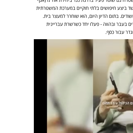
חקירות ומודיעין בלהב 433), שעל פי החשד ביצע חיפושים בלתי חוקיים במערכת המשטרתית 
"איילת השחר", שעוסקת באיתור רכבים חשודים. בתום הדיון היום, הוא שוחרר למעצר בית. 
במח"ש חושדים כי כלל המעורבים - שוטרים בעבר ובהווה - פעלו יחד כשרשרת עבריינית 
דר עבור כסף. 