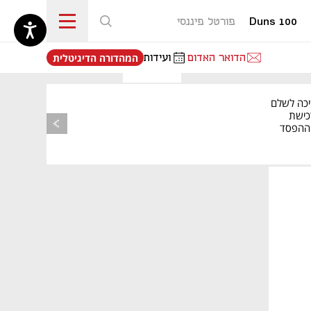
Duns 100
פורטל פיננסי
נפתח בכרטיסייה חדשה
הדואר האדום
ועידות
המהדורה הדיגיטלית
יכה לשלם
כישת
BASE: ההפסד
הרבעוני זינק ל-76