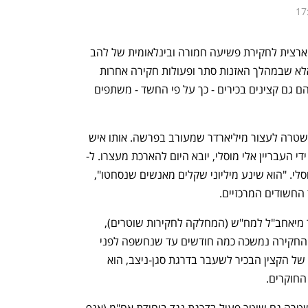
17
במשך שנים התמקדה יאחב"ל (היחידה הארצית לחקירת פשיעה חמורה ובינלאומית של להב 
433) בארגון הפשע של משפחת מוסלי. אלא שבמהלך האזנות סתר ופעולות חקירה אחרות 
נדהמו חוקרי היחידה לגלות כי שוטרים ובהם גם קצינים בכירים - כך על פי החשד - משתפים 
היום, ובסיום החקירה בלהב, החליטה המשטרה לעצור מיליארדר שמעורב בפרשה. אותו איש 
העבריין אלי מוסלי, יובא היום להארכת מעצרו. ל-
ynet נודע כי מלבדו נעצר גם נהגו של מוסלי. "הוא שינע מיליוני שקלים מאנשים שנסחטו", 
 החשודים המרכזיים.
המידע על שיתוף הפעולה לכאורה הועבר מיאחב"ל למח"ש (המחלקה לחקירות שוטרים), 
שפתחה בחקירה סמויה בשיתוף היחידה. החקירה נמשכה כמה חודשים עד שנחשפה לפני 
יומיים, וגורם במח״ש סיפר כי בעת מעצרו של הקצין הבכיר לשעבר בדרגת סגן-ניצב, הוא 
החוקרים.
בין החשודים בפרשה שמטלטלת את המשטרה גם שוטר פעיל בדרגת נגד ביחידת אח"מ (אגף 