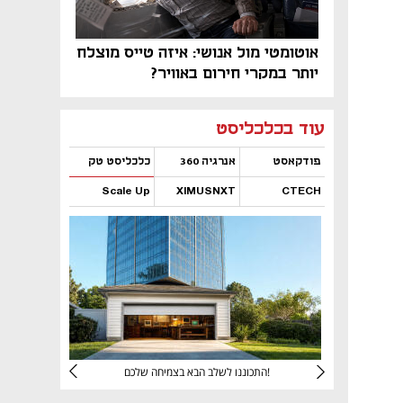
אוטומטי מול אנושי: איזה טייס מוצלח
יותר במקרי חירום באוויר?
נפתח בכרטיסייה חדשה
נפתח בכרטיסייה חדשה
נפתח בכרטיסייה חדשה
נפתח בכרטיסייה חדשה
נפתח בכרטיסייה חדשה
נפתח בכרטיסייה חדשה
עוד בכלכליסט
פודקאסט
אנרגיה 360
כלכליסט טק
Scale Up
XIMUSNXT
CTECH
נפתח בכרטיסייה חדשה
נפתח בכרטיסייה חדשה
נפתח בכרטיסייה חדשה
נפתח בכרטיסייה חדשה
יניהם
התכוננו לשלב הבא בצמיחה שלכם!