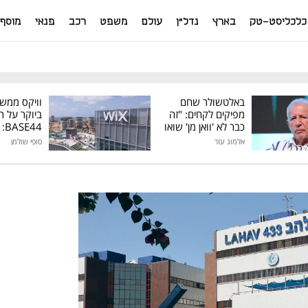
כלכליסט-טק
בארץ
נדל"ן
עולם
משפט
רכב
פנאי
מוסף
באלטשולר שחם
וויקס ממש
מפיקים לקחים: "זה
ביוקר על ר
כבר לא 'וואן מן' שואו
44
של גילעד"
אלמוג עזר
סופי שולמן
מיליון דולר