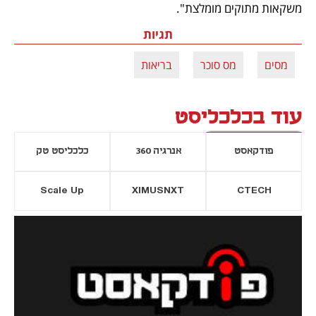
משקאות מתוקים מומלצת".
תגיות
מסים
מס סוכר
בריאות
עוד בכלכליסט
פודקאסט
אנרגיה 360
כלכליסט טק
Scale Up
XIMUSNXT
CTECH
יסייה חדשה
נפתח בכרטיסייה חדשה