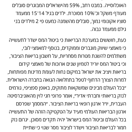
האוכלוסייה. במבט רחב, 59% מהישראלים המבוגרים סובלים 
מעודף משקל וכ־10% מסוכרת. ילדים בגיל 14־15 ממעמד 
סוציו אקונומי נמוך, סובלים מהשמנה כמעט פי 2 מילדים בני 
גילם ממעמד גבוה. 
כעת, חוששים במערכת הבריאות כי ביטול המס ישדר לתעשייה 
כי מאמצי שיווק מוגברים וממוקדים, בנוסף למאמצי לובי, 
משתלמים להשגת מטרות מסחריות, על חשבון בריאות הציבור, 
וכי ביטול המס יוריד לטמיון שנים ארוכות של מאמצי קידום 
בריאות ויציב את ישראל במיקום נחות לעומת מדינות מפותחות, 
למרות הצורך הדחוף לטפל בתחלואה הגואה בחברה הישראלית. 
״בכל העולם מבינים שמשקאות מתוקים, באופן ספציפי, גורמים 
לנזק בריאותי וחברתי אדיר״, אומר פרופ׳ חגי לוין מהאוניברסיטה 
העברית, יו״ר ארגון רופאי בריאות הציבור. ״המסמך שפרסם 
ארגון הבריאות העולמי מעיד על הטקטיקה הזהה של התעשייה 
בכל העולם וביטול המס בישראל יהיה תקדים מסוכן. יגרום נזק 
חמור לבריאות הציבור וישדר לציבור מסר שגוי כי שתיית 