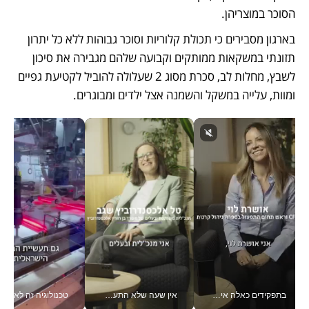
הסוכר במוצריהן. 
בארגון מסבירים כי תכולת קלוריות וסוכר גבוהות ללא כל יתרון 
תזונתי במשקאות ממותקים וקבועה שלהם מגבירה את סיכון 
לשבץ, מחלות לב, סכרת מסוג 2 שעלולה להוביל לקטיעת גפיים 
ומוות, עלייה במשקל והשמנה אצל ילדים ומבוגרים. 
בתפקידים כאלה אי אפשר לחכות: אושרת לוי מניעה השקעות ענק מהטלפון_v
אין שעה שלא התעסקתי במשבר - טל אלכסנדרוביץ’ שגב מנהלת משברים תקשורתיים מכל מקום עם ה- Galaxy Z Fold8 Ultra שלה_v
טכנולוגיה זה לא רק בהייטק: גם תעשיי