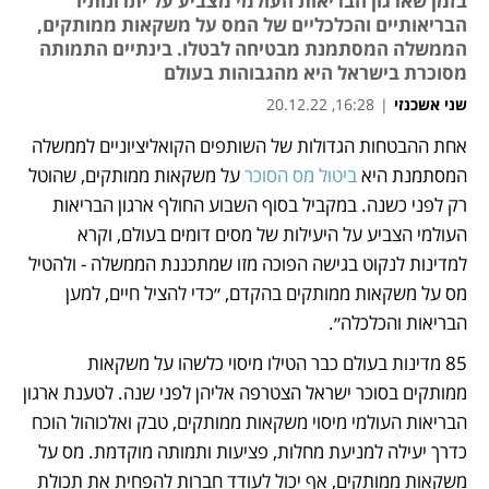
בזמן שארגון הבריאות העולמי מצביע על יתרונותיו
הבריאותיים והכלכליים של המס על משקאות ממותקים,
הממשלה המסתמנת מבטיחה לבטלו. בינתיים התמותה
מסוכרת בישראל היא מהגבוהות בעולם
שני אשכנזי
|
16:28, 20.12.22
מאמר קניות
אחת ההבטחות הגדולות של השותפים הקואליציוניים לממשלה 
נפתח בכרטיסייה חדשה
נפתח בכרטיסייה חדשה
המסתמנת היא 
ביטול מס הסוכר
 על משקאות ממותקים, שהוטל 
רק לפני כשנה. במקביל בסוף השבוע החולף ארגון הבריאות 
העולמי הצביע על היעילות של מסים דומים בעולם, וקרא 
למדינות לנקוט בגישה הפוכה מזו שמתכננת הממשלה - ולהטיל 
מס על משקאות ממותקים בהקדם, ״כדי להציל חיים, למען 
הבריאות והכלכלה״. 
85 מדינות בעולם כבר הטילו מיסוי כלשהו על משקאות 
ממותקים בסוכר ישראל הצטרפה אליהן לפני שנה. לטענת ארגון 
הבריאות העולמי מיסוי משקאות ממותקים, טבק ואלכוהול הוכח 
כדרך יעילה למניעת מחלות, פציעות ותמותה מוקדמת. מס על 
משקאות ממותקים, אף יכול לעודד חברות להפחית את תכולת 