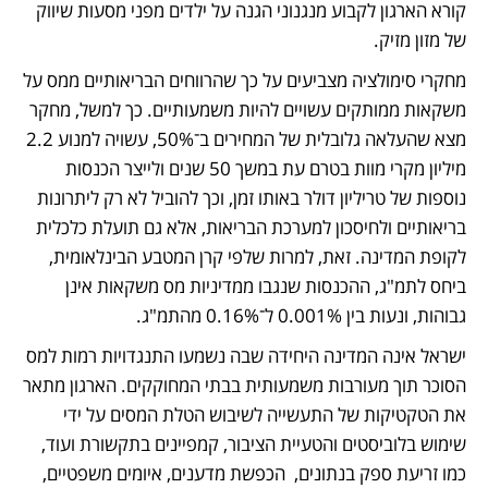
קורא הארגון לקבוע מנגנוני הגנה על ילדים מפני מסעות שיווק 
של מזון מזיק.
מחקרי סימולציה מצביעים על כך שהרווחים הבריאותיים ממס על 
משקאות ממותקים עשויים להיות משמעותיים. כך למשל, מחקר 
מצא שהעלאה גלובלית של המחירים ב־50%, עשויה למנוע 2.2 
מיליון מקרי מוות בטרם עת במשך 50 שנים ולייצר הכנסות 
נוספות של טריליון דולר באותו זמן, וכך להוביל לא רק ליתרונות 
בריאותיים ולחיסכון למערכת הבריאות, אלא גם תועלת כלכלית 
לקופת המדינה. זאת, למרות שלפי קרן המטבע הבינלאומית, 
ביחס לתמ"ג, ההכנסות שנגבו ממדיניות מס משקאות אינן 
גבוהות, ונעות בין 0.001% ל־0.16% מהתמ"ג.
ישראל אינה המדינה היחידה שבה נשמעו התנגדויות רמות למס 
הסוכר תוך מעורבות משמעותית בבתי המחוקקים. הארגון מתאר 
את הטקטיקות של התעשייה לשיבוש הטלת המסים על ידי 
שימוש בלוביסטים והטעיית הציבור, קמפיינים בתקשורת ועוד, 
כמו זריעת ספק בנתונים,  הכפשת מדענים, איומים משפטיים, 