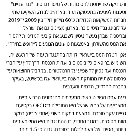
ורטוריקה שמייחסת למס כוונות של מיסוי רגרסיבי "נגד עניים" 
וטענות לפגיעה בתעסוקה ועוד. בארה״ב לבדה, השקיעו שתי 
חברות המשקאות הגדולות כ־60 מיליון דולר בין 2009 ל־2019 
על לובינג נגד מיסי סוכר. בארגון מציינים גם את ישראל 
ובריטניה שבהן נעשה ניסיון לשכנע את קובעי המדיניות להסיר 
את המס מהשולחן, באמצעות טיעונים הנוגעים ל״חופש בחירה״. 
אכן, הטלת המס בישראל, לוותה בהתנגדות עזה של התעשייה. 
משימוש ברופאים כלוביסטים בוועדות הכנסת, דרך לחץ על חברי 
הכנסת ועד נסיון להשפיע על הרגולטורים. במקביל ההוצאות על 
פרסום לשתייה ממותקת השנה בישראל עלו בכ־20%, בעיקר 
בחברה החרדית, הדתית והערבית. 
לעת עתה הפוליטיקאים מתעלמים מהנתונים הבריאותיים, 
המצביעים על כך שישראל היא המובילה ב־OECD בקטיעת 
גפיים עקב סוכרת, ונמצאת במקום השני (אחרי צ'כיה) במקרי 
מוות מסוכרת. במגזר החרדי, בו ההתנגדות היא המשמעותית 
ביותר, הסיכון של צעיר לחלות בסוכרת, גבוה פי 1.5 מיתר 