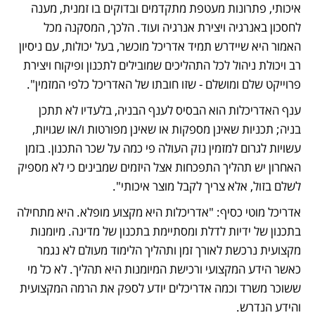
איכותי, פתרונות מעטפת מתקדמים ובדוקים בו זמנית, מענה 
לחסכון באנרגיה ויצירת אנרגיה ועוד. הלכך, המסקנה מכל 
האמור היא שיידרש תמיד אדריכל מוכשר, בעל יכולות, עם ניסיון 
רב ויכולת ניהול לכל התהליכים שמובילים לתכנון ופיקוח ויצירת 
פרוייקט שלם ומושלם - שזו חובתו של האדריכל כלפי המזמין".
ענף האדריכלות הוא הבסיס לענף הבניה, בלעדיו לא תתכן 
בניה; תכניות שאינן מספקות או שאינן מפורטות ו/או שגויות, 
עשויות לגרום למזמין נזק העולה פי כמה על שכר התכנון. בזמן 
האחרון יש תהליך התפכחות אצל היזמים שמבינים כי לא מספיק 
לשלם בזול, אלא צריך לקבל מוצר איכותי".
אדריכל מוטי כסיף: "אדריכלות היא מקצוע מופלא. היא מתחילה 
בתכנון של ידיות לדלת ומסתיימת בתכנון של מדינה. מיומנות 
מקצועית נרכשת לאורך זמן ותהליך הלימוד מעולם לא נגמר 
כאשר הידע המקצועי ורכישת המיומנות היא תהליך. לא כל מי 
ששוכר משרד וכמה אדריכלים יודע לספק את הרמה המקצועית 
והידע הנדרש.