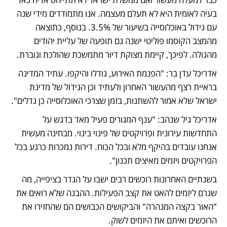
בעיה לאומית היא לא תעלם מעצמה. אנו מתמודדים מידי שנה 
עם גידול באוכלוסייה בשיעור של 3.5%. בנוסף, כתוצאה 
מהמצב הקוסמו פוליטי ישנה גם תופעה של עליית יהודים 
מהגולה. לפיכך, קיימת מצוקת דיור מתמשכת שהולכת וגוברת. 
אדריכל עדן בר: "הפנמת האירוע, גודלו והיקפו. עתיד המדינה 
בראיית רצף מהעשור האחרון ולעתיד וכן הגידול של מדינת 
ישראל שלא אמור להשתנות, בזמן שצרכי האוכלוסייה כן גדלים".
אדריכל גיל שנהב: "ענף המגורים פעיל מאד בדגש על 
התחדשות עירונית ופרויקטים של פינוי בינוי. מבחינה מעשית 
אנחנו עובדים בהיקף מלא ובכל הכוח. דירות נמכרות כרגע בכל 
הפרויקטים ויזמים מאיצים תכנון".
בשנתיים האחרונות רוכשים רבים ישבו על הגדר בציפייה, מה 
שגרם ליזמים להאט את קצב הפעילות. ההבנה שלא רואים את 
"האור בקצה המנהרה" והביקושים הכבושים הם שהחזירו את 
הרוכשים ואיתם את היזמים לשוק. 