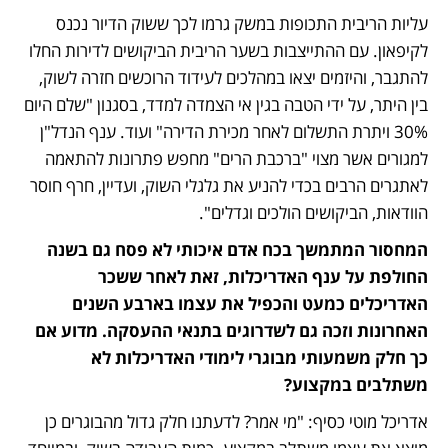
עליות הריבית התכופות במשק גרמו לכך ששוק הדיור נכנס 
לקיפאון. עם ההתייצבות בשער הריבית הביקושים לדירות החלו 
להתגבר, והיזמים יצאו במהלכים לעידוד הרוכשים חזרה לשוק, 
בין היתר, על ידי הטבה בגין אי הצמדה למדד, בסגנון "שלם היום 
30% ויתרת התשלום לאחר מכירת הדירה" ועוד. ענף הנדל"ן 
למגורים אשר מצוי "ברכבת הרים" מחפש פתרונות להתאמה 
לאתגרים הרבים בכדי להניע את גלגלי השוק, ועדיין, חרף חוסר 
הוודאות, הביקושים הולכים וגדלים". 
המחסור המתמשך בכח אדם איכותי לא פסח גם בשנה 
החולפת על ענף האדריכלות, זאת לאחר ששכר 
האדריכלים כמעט והכפיל את עצמו בארבע השנים 
האחרונות וזכה גם לשדרוגים בתנאי ההעסקה. מדוע אם 
כך חלק משמעותי מבוגרי לימודי האדריכלות לא 
משתלבים במקצוע? 
אדריכל מוטי כסיף: "מי אמר? לדעתנו חלק גדול מהבוגרים כן 