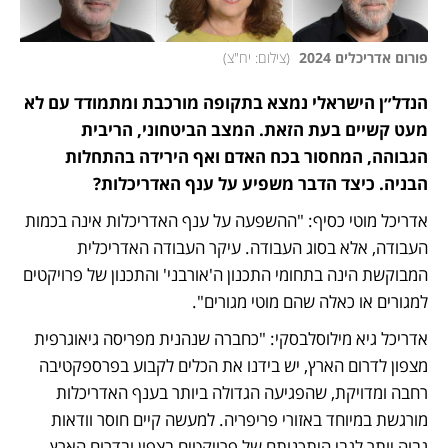
פורום אדריכלים 2024 
(
צילום: יח"צ
)
הנדל״ן הישראלי נמצא בתקופה מורכבת ומתמודד עם לא 
מעט קשיים בעת הזאת. המצב הביטחוני, הריבית 
הגבוהה, המחסור בכח האדם ואף הירידה בהתחלות 
הבניה. כיצד הדבר משפיע על ענף האדריכלות?
אדריכל מוטי כסיף: "ההשפעה על ענף האדריכלות אינה בכמות 
העבודה, אלא בסוג העבודה. עיקר העבודה האדריכלית 
המבוקשת הינה בתחומי התכנון ה'אורבני' והתכנון של פרויקטים 
למגורים או כאלה שהם מוטי מגורים".
אדריכל גיא מילוסלבסקי: "כחברה שנהנית מפריסה גיאוגרפית 
מצפון לדרום הארץ, יש בידנו את הכלים לקבוע בפרספקטיבה 
רחבה ומדויקת, שהפגיעה הגדולה ביותר בענף האדריכלות 
מורגשת במיוחד באזורי פריפריה. למעשה קיים חוסר וודאות 
גבוה יותר לגבי היתכנותם של פרויקטים בצפון ובדרום הארץ. 