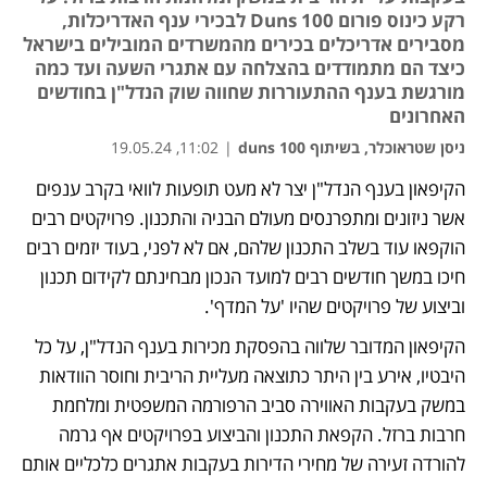
רקע כינוס פורום Duns 100 לבכירי ענף האדריכלות,
מסבירים אדריכלים בכירים מהמשרדים המובילים בישראל
כיצד הם מתמודדים בהצלחה עם אתגרי השעה ועד כמה
מורגשת בענף ההתעוררות שחווה שוק הנדל"ן בחודשים
האחרונים
ניסן שטראוכלר, בשיתוף duns 100
|
11:02, 19.05.24
הקיפאון בענף הנדל"ן יצר לא מעט תופעות לוואי בקרב ענפים 
נפתח בכרטיסייה חדשה
אשר ניזונים ומתפרנסים מעולם הבניה והתכנון. פרויקטים רבים 
הוקפאו עוד בשלב התכנון שלהם, אם לא לפני, בעוד יזמים רבים 
חיכו במשך חודשים רבים למועד הנכון מבחינתם לקידום תכנון 
וביצוע של פרויקטים שהיו 'על המדף'. 
הקיפאון המדובר שלווה בהפסקת מכירות בענף הנדל"ן, על כל 
היבטיו, אירע בין היתר כתוצאה מעליית הריבית וחוסר הוודאות 
במשק בעקבות האווירה סביב הרפורמה המשפטית ומלחמת 
חרבות ברזל. הקפאת התכנון והביצוע בפרויקטים אף גרמה 
להורדה זעירה של מחירי הדירות בעקבות אתגרים כלכליים אותם 