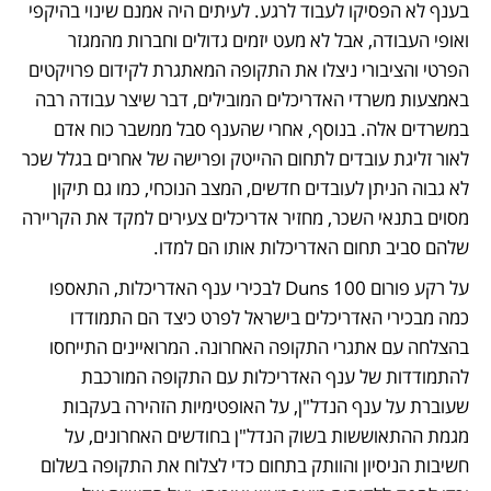
בענף לא הפסיקו לעבוד לרגע. לעיתים היה אמנם שינוי בהיקפי 
ואופי העבודה, אבל לא מעט יזמים גדולים וחברות מהמגזר 
הפרטי והציבורי ניצלו את התקופה המאתגרת לקידום פרויקטים 
באמצעות משרדי האדריכלים המובילים, דבר שיצר עבודה רבה 
במשרדים אלה. בנוסף, אחרי שהענף סבל ממשבר כוח אדם 
לאור זליגת עובדים לתחום ההייטק ופרישה של אחרים בגלל שכר 
לא גבוה הניתן לעובדים חדשים, המצב הנוכחי, כמו גם תיקון 
מסוים בתנאי השכר, מחזיר אדריכלים צעירים למקד את הקריירה 
שלהם סביב תחום האדריכלות אותו הם למדו. 
על רקע פורום Duns 100 לבכירי ענף האדריכלות, התאספו 
כמה מבכירי האדריכלים בישראל לפרט כיצד הם התמודדו 
בהצלחה עם אתגרי התקופה האחרונה. המרואיינים התייחסו 
להתמודדות של ענף האדריכלות עם התקופה המורכבת 
שעוברת על ענף הנדל"ן, על האופטימיות הזהירה בעקבות 
מגמת ההתאוששות בשוק הנדל"ן בחודשים האחרונים, על 
חשיבות הניסיון והוותק בתחום כדי לצלוח את התקופה בשלום 