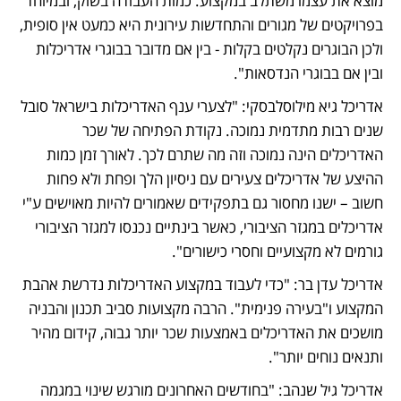
מוצא את עצמו משתלב במקצוע. כמות העבודה בשוק, ובמיוחד 
בפרויקטים של מגורים והתחדשות עירונית היא כמעט אין סופית, 
ולכן הבוגרים נקלטים בקלות - בין אם מדובר בבוגרי אדריכלות 
ובין אם בבוגרי הנדסאות".
אדריכל גיא מילוסלבסקי: "לצערי ענף האדריכלות בישראל סובל 
שנים רבות מתדמית נמוכה. נקודת הפתיחה של שכר 
האדריכלים הינה נמוכה וזה מה שתרם לכך. לאורך זמן כמות 
ההיצע של אדריכלים צעירים עם ניסיון הלך ופחת ולא פחות 
חשוב – ישנו מחסור גם בתפקידים שאמורים להיות מאוישים ע"י 
אדריכלים במגזר הציבורי, כאשר בינתיים נכנסו למגזר הציבורי 
גורמים לא מקצועיים וחסרי כישורים". 
אדריכל עדן בר: "כדי לעבוד במקצוע האדריכלות נדרשת אהבת 
המקצוע ו"בעירה פנימית". הרבה מקצועות סביב תכנון והבניה 
מושכים את האדריכלים באמצעות שכר יותר גבוה, קידום מהיר 
ותנאים נוחים יותר".
אדריכל גיל שנהב: "בחודשים האחרונים מורגש שינוי במגמה 