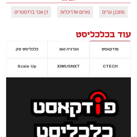
מתכנן ערים
פורום אדריכלות
דן אנד ברדסטריט
עוד בכלכליסט
פודקאסט
אנרגיה 360
כלכליסט טק
Scale Up
XIMUSNXT
CTECH
יסייה חדשה
נפתח בכרטיסייה חדשה