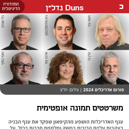
המהדורה
Duns נדל"ן
הדיגיטלית
פורום אדריכלים 2024
| צילום: יח"צ
משרטטים תמונה אופטימית
ענף האדריכלות הושפע מהקיפאון שפקד את ענף הבניה
בעקבות עליית הריבית במשק ומלחמת חרבות ברזל. על