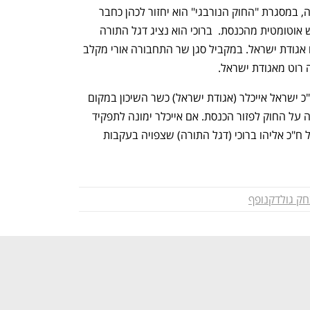
עקב התפטרותו של גולדקנופף מהממשלה, במסגרת "החוק הנורבגי" הוא יחזור לכהן כחבר 
כנסת. כתוצאה מכך ח"כ אליהו ברוכי יפרוש אוטומטית מהכנסת.  ברוכי הוא נציג דגל התורה 
שהתמודדה ברשימה אחת לכנסת יחד עם אגודת ישראל. במקביל סגן שר התחבורה אורי מקלב 
 רוט מאגודת ישראל. 
בלשכת רה"מ בוחנים הצעה למנות את ח"כ ישראל אייכלר (אגודת ישראל) כשר השיכון במקום 
גולדקנופף. אייכלר התנגד הלילה בהצבעה על החוק לפזור הכנסת. אם אייכלר ימונה לתפקיד 
הוא יתפטר מהכנסת וימנע את פרישתו של ח"כ אליהו ברוכי (דגל התורה) שצפויה בעקבות 
חק גולדקנופף