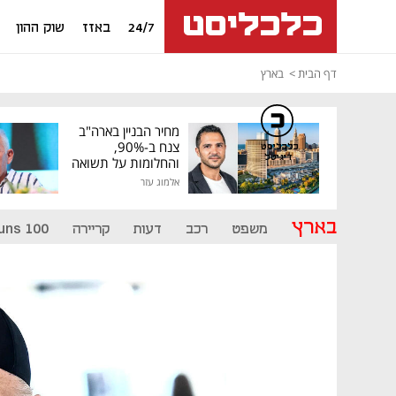
24/7
באזז
שוק ההון
דף הבית
בארץ
מחיר הבניין בארה"ב
צנח ב-90%,
כלכליסט
דיגיטל
והחלומות על תשואה
גבוהה התנפצו
אלמוג עזר
בארץ
משפט
רכב
דעות
קריירה
uns 100