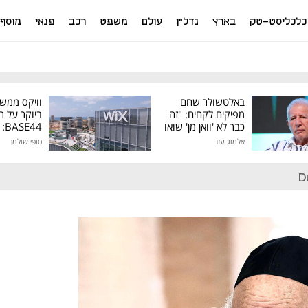
כלכליסט-טק
בארץ
נדל"ן
עולם
משפט
רכב
פנאי
מוסף
באלטשולר שחם
וויקס ממש
מפיקים לקחים: "זה
ביוקר על ר
כבר לא 'וואן מן' שואו
44
של גילעד"
אלמוג עזר
סופי שולמן
מיליון דולר
D