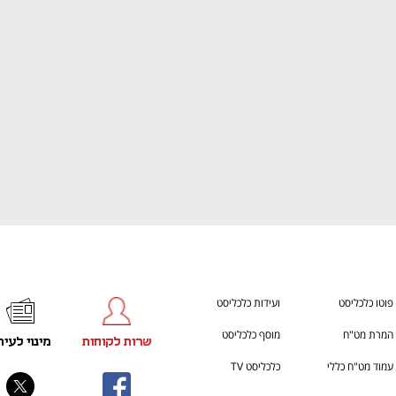
ענף במתח גבוה
מדברים כלכלה, עסקים ומה שב
פוטו כלכליסט
ועידות כלכליסט
המרת מט"ח
מוסף כלכליסט
שרות לקוחות
מינוי לעית
עמוד מט"ח כללי
כלכליסט TV