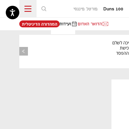
Duns 100
פורטל פיננסי
נפתח בכרטיסייה חדשה
הדואר האדום
ועידות
המהדורה הדיגיטלית
יכה לשלם
כישת
BASE: ההפסד
הרבעוני זינק ל-76