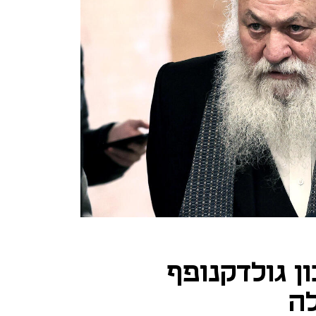
ון גולדקנופף
ה