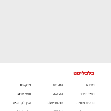
CTech – the
הבית של ההייטק הישראלי
כתבו לנו
המערכת
פודקאסט
המייל האדום
ההנהלה
תנאי שימוש
מדיניות פרטיות
פרסמו אצלנו
הפוך לדף הבית