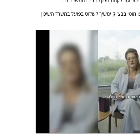
 יכול עוד לקחת חלק כחבר בממשלה זו".
יצויין כי גולדקנופף פורש מהממשלה. יועצו מוטי בבצ'יק ימשיך לשלוט בפועל במשרד השיכון 