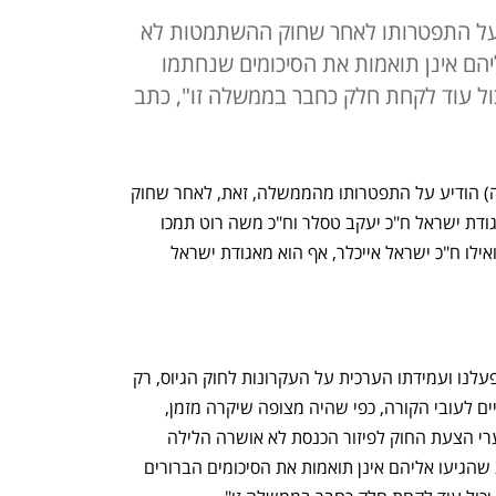
ע על התפטרותו לאחר שחוק ההשתמטות לא
יהם אינן תואמות את הסיכומים שנחתמו
יכול עוד לקחת חלק כחבר בממשלה זו", כתב
שר השיכון יצחק גולדקנופף (יהדות התורה) הודיע על התפטרותו מהממשלה, זאת, לאחר שחוק 
ההשתמטות לא קודם עד כה. שני נציגי אגודת ישראל ח"כ יעקב טסלר וח"כ משה רוט תמכו 
 ואילו ח"כ ישראל אייכלר, אף הוא מאגודת ישראל 
גולדקנופף הדגיש כי "בעקבות הלחץ שהפעלנו ועמידתו הערכית על העקרונות לחוק הגיוס, רק 
בימים האחרונים נכנסו הגורמים הרלבנטיים לעובי הקורה, כפי שהיה מצופה שיקרה מזמן, 
בהתאם להתחייבות הקואליציונית אך לצערי הצעת החוק לפיזור הכנסת לא אושרה הלילה 
במליאה. לפי הפירסומים השונים ההבנות שהגיעו אליהם אינן תואמות את הסיכומים הברורים 