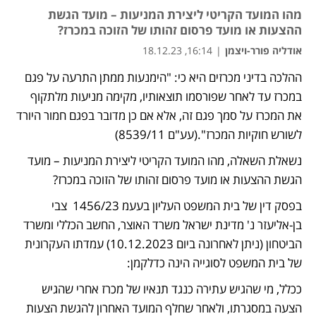
מהו המועד הקריטי ליצירת המניעות – מועד הגשת
ההצעות או מועד פרסום זהותו של הזוכה במכרז?
אודליה פורר-ויצמן
|
16:14, 18.12.23
ההלכה בדיני מכרזים היא כי: "הימנעות ממתן התרעה על פגם 
נפתח בכרטיסייה חדשה
נפתח בכרטיסייה חדשה
במכרז עד לאחר שפורסמו תוצאותיו, מקימה מניעות מלתקוף 
את המכרז על סמך פגם זה, אלא אם כן מדובר בפגם חמור היורד 
לשורש חוקיות המכרז".(עע"ם 8539/11) 
נשאלת השאלה, מהו המועד הקריטי ליצירת המניעות – מועד 
הגשת ההצעות או מועד פרסום זהותו של הזוכה במכרז?
בפסק דין של בית המשפט העליון בעעמ 1456/23  צבי 
בן-אליעזר נ' מדינת ישראל משרד האוצר, החשב הכללי ומשרד 
הביטחון (ניתן לאחרונה ביום 10.12.2023) עמדתו העקרונית 
של בית המשפט לסוגייה הינה כדלקמן:
ככלל, מי שהגיש עתירה כנגד תנאיו של מכרז אחרי שהגיש 
הצעה במסגרתו, ולאחר שחלף המועד האחרון להגשת הצעות 