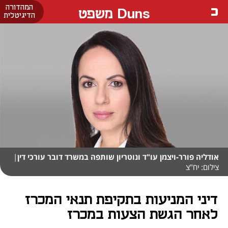
המהדורה
Duns משפט
הדיגיטלית
אודליה פורר-ויצמן עו"ד ונוטריון שותפה במשרד דובר עורכי דין
|
צילום: יח"צ
דיני המניעות בתקיפת תנאי המכרז
לאחר הגשת הצעות במכרז