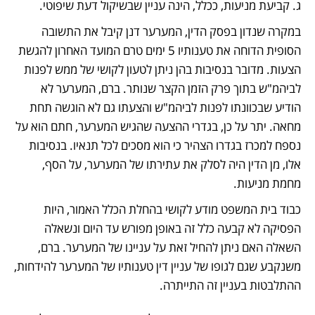
ג. קביעת מניעות, ככלל, הינה עניין שבשיקול דעת שיפוטי.
במקרה שנדון בפסק הדין, המערער דנן קיבל את התשובה 
הסופית הדוחה את טענותיו 5 ימים טרם המועד האחרון להגשת 
הצעות. מדובר בנסיבות בהן ניתן לטעון לקושי של ממש לפנות 
לביהמ"ש בתוך פרק הזמן הקצר שנותר. ברם, המערער לא 
הודיע שבכוונתו לפנות לביהמ"ש והצעתו גם לא הוגשה תחת 
מחאה. יתר על כן, בגדרי ההצעה שהגיש המערער, חתם הוא על 
נספח למכרז בגדרו הצהיר כי הוא מסכים לכל תנאיו. בנסיבות 
אלו, מן הדין היה לסלק את עתירתו של המערער, על הסף, 
מחמת מניעות.
כבוד בית המשפט מודע לקושי בהחלת הכלל האמור, היות 
הפסיקה לא קבעה כלל זה באופן מפורש עד היום ונשאלה 
השאלה האם ניתן להחיל זאת על עניינו של המערער. ברם, 
משנקבע שגם לגופו של עניין דין טענותיו של המערער להידחות, 
ההתלבטות בעניין זה התייתרה.