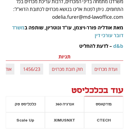
משרדנו מתמחה בדיני המכרזים, לרבות עריכת מכרזים בכל 
התחומים. ניתן לפנות אלינו בנושא מכרזים לכתובת הדוא"ל: 
odelia.furer@md-lawoffice.com
מאת אודליה פורר-ויצמן, עו"ד ונוטריון, שותפה ב
משרד 
דובר עורכי דין
d&b
 – לדעת להחליט	
תגיות
ועדת מכרזים
חוק חובת מכרזים
1456/23
אודליה 
עוד בכלכליסט
פודקאסט
אנרגיה 360
כלכליסט טק
Scale Up
XIMUSNXT
CTECH