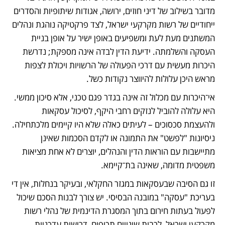
מדובר בשילוב של דיני חוזים, ירושה, אגודות שיתופיות והסדרים 
ייחודיים של רשות מקרקעי ישראל, לצד פרקטיקה נוהגת ונהלים 
המשתנים מעת לעת ומשפיעים באופן ישיר על אופן בניית 
העסקה והשלמתה. ידיעת הדין לבדה אינה מספקת; נדרשת 
היכרות מעשית עם דרכי הפעולה של הרשויות ויכולת לצפות 
מראש היכן עלולות להיווצר נקודות כשל.
אי־היכרות עם מכלול זה אינה בגדר פגם טכני, אלא סיכון ממשי. 
היא עלולה להוביל לנזקים רחבי היקף, לסיכול עסקאות 
ולהעצמת סכסוכים – לעיתים כאלה שלא היו קיימים מלכתחילה. 
ניסיונות "לפשט" את התמונה או לקדם הסכמות שאינן 
מתיישבות עם הוראות הדין והנהלים, יוצרים לא אחת מציאות 
משפטית מדומה, שאינה בת־קיימא.
זו גם הסיבה שבעסקאות במגזר החקלאי, ובעיקר בנחלות, אין די 
בעריכת "עסקה" במובנה הבסיסי. יש צורך לבנות הסכם שיכול 
לפעול בעתות חירום בתוך המסגרת הדינמית של נהלי רשות 
מקרקעי ישראל, לרבות שינויים תכופים, דרישות עדכניות, 