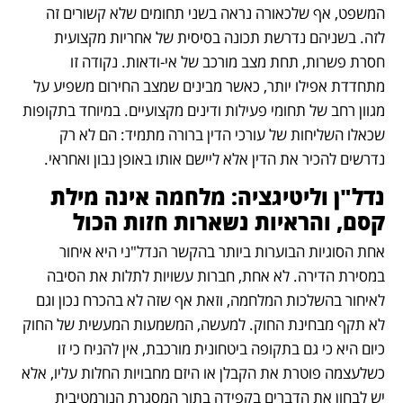
המשפט, אף שלכאורה נראה בשני תחומים שלא קשורים זה 
לזה. בשניהם נדרשת תכונה בסיסית של אחריות מקצועית 
חסרת פשרות, תחת מצב מורכב של אי-ודאות. נקודה זו 
מתחדדת אפילו יותר, כאשר מבינים שמצב החירום משפיע על 
מגוון רחב של תחומי פעילות ודינים מקצועיים. במיוחד בתקופות 
שכאלו השליחות של עורכי הדין ברורה מתמיד: הם לא רק 
נדרשים להכיר את הדין אלא ליישם אותו באופן נבון ואחראי. 
נדל"ן וליטיגציה: מלחמה אינה מילת 
קסם, והראיות נשארות חזות הכול
אחת הסוגיות הבוערות ביותר בהקשר הנדל"ני היא איחור 
במסירת הדירה. לא אחת, חברות עשויות לתלות את הסיבה 
לאיחור בהשלכות המלחמה, וזאת אף שזה לא בהכרח נכון וגם 
לא תקף מבחינת החוק. למעשה, המשמעות המעשית של החוק 
כיום היא כי גם בתקופה ביטחונית מורכבת, אין להניח כי זו 
כשלעצמה פוטרת את הקבלן או היזם מחבויות החלות עליו, אלא 
יש לבחון את הדברים בקפידה בתוך המסגרת הנורמטיבית 