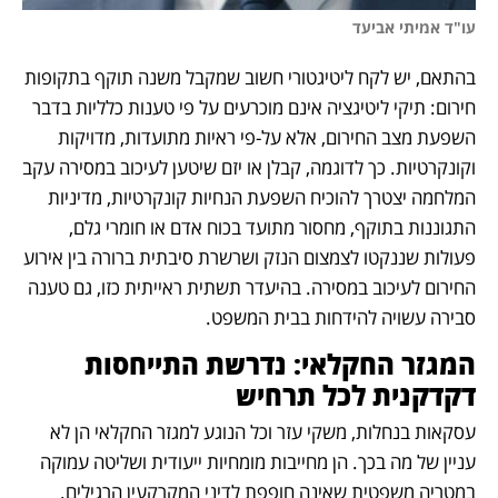
עו"ד אמיתי אביעד
בהתאם, יש לקח ליטיגטורי חשוב שמקבל משנה תוקף בתקופות 
חירום: תיקי ליטיגציה אינם מוכרעים על פי טענות כלליות בדבר 
השפעת מצב החירום, אלא על-פי ראיות מתועדות, מדויקות 
וקונקרטיות. כך לדוגמה, קבלן או יזם שיטען לעיכוב במסירה עקב 
המלחמה יצטרך להוכיח השפעת הנחיות קונקרטיות, מדיניות 
התגוננות בתוקף, מחסור מתועד בכוח אדם או חומרי גלם, 
פעולות שננקטו לצמצום הנזק ושרשרת סיבתית ברורה בין אירוע 
החירום לעיכוב במסירה. בהיעדר תשתית ראייתית כזו, גם טענה 
סבירה עשויה להידחות בבית המשפט.
המגזר החקלאי: נדרשת התייחסות 
דקדקנית לכל תרחיש
עסקאות בנחלות, משקי עזר וכל הנוגע למגזר החקלאי הן לא 
עניין של מה בכך. הן מחייבות מומחיות ייעודית ושליטה עמוקה 
במטריה משפטית שאינה חופפת לדיני המקרקעין הרגילים. 