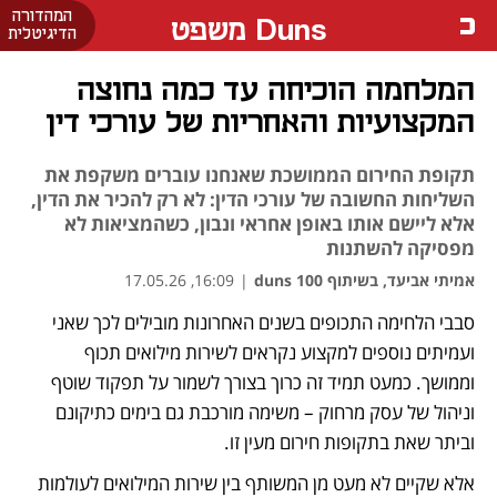
המהדורה
Duns משפט
הדיגיטלית
המלחמה הוכיחה עד כמה נחוצה
המקצועיות והאחריות של עורכי דין
תקופת החירום הממושכת שאנחנו עוברים משקפת את
השליחות החשובה של עורכי הדין: לא רק להכיר את הדין,
אלא ליישם אותו באופן אחראי ונבון, כשהמציאות לא
מפסיקה להשתנות
אמיתי אביעד, בשיתוף duns 100
|
16:09, 17.05.26
סבבי הלחימה התכופים בשנים האחרונות מובילים לכך שאני 
נפתח בכרטיסייה חדשה
נפתח בכרטיסייה חדשה
ועמיתים נוספים למקצוע נקראים לשירות מילואים תכוף 
וממושך. כמעט תמיד זה כרוך בצורך לשמור על תפקוד שוטף 
וניהול של עסק מרחוק – משימה מורכבת גם בימים כתיקונם 
וביתר שאת בתקופות חירום מעין זו. 
אלא שקיים לא מעט מן המשותף בין שירות המילואים לעולמות 