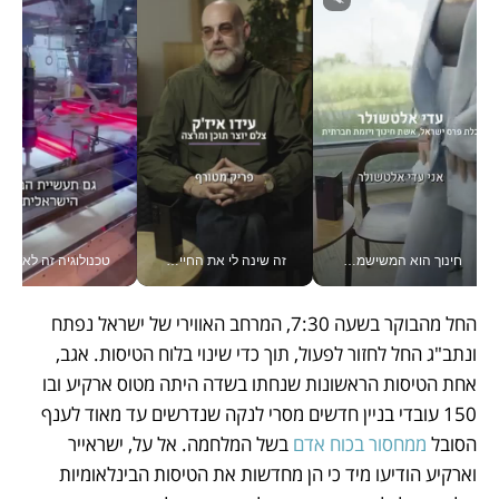
חינוך הוא המשישמה של החיים שלי - V
זה שינה לי את החיים: איך עידו איז'ק הופך את הסמארטפון לכלי צילום מקצועי_v
טכנולוגיה זה לא רק בהייטק: גם תעשיי
החל מהבוקר בשעה 7:30, המרחב האווירי של ישראל נפתח 
ונתב"ג החל לחזור לפעול, תוך כדי שינוי בלוח הטיסות. אגב, 
אחת הטיסות הראשונות שנחתו בשדה היתה מטוס ארקיע ובו 
150 עובדי בניין חדשים מסרי לנקה שנדרשים עד מאוד לענף 
הסובל 
ממחסור בכוח אדם
 בשל המלחמה. אל על, ישראייר 
וארקיע הודיעו מיד כי הן מחדשות את הטיסות הבינלאומיות 