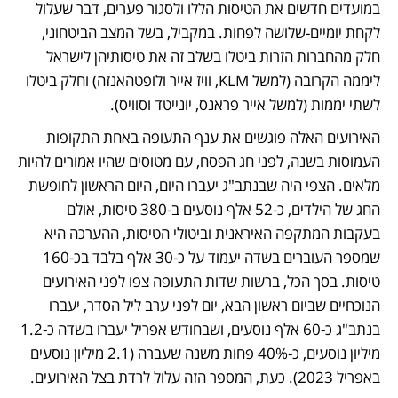
במועדים חדשים את הטיסות הללו ולסגור פערים, דבר שעלול 
לקחת יומיים-שלושה לפחות. במקביל, בשל המצב הביטחוני, 
חלק מהחברות הזרות ביטלו בשלב זה את טיסותיהן לישראל 
ליממה הקרובה (למשל KLM, וויז אייר ולופטהאנזה) וחלק ביטלו 
לשתי יממות (למשל אייר פראנס, יונייטד וסוויס).
האירועים האלה פוגשים את ענף התעופה באחת התקופות 
העמוסות בשנה, לפני חג הפסח, עם מטוסים שהיו אמורים להיות 
מלאים. הצפי היה שבנתב"ג יעברו היום, היום הראשון לחופשת 
החג של הילדים, כ-52 אלף נוסעים ב-380 טיסות, אולם 
בעקבות המתקפה האיראנית וביטולי הטיסות, ההערכה היא 
שמספר העוברים בשדה יעמוד על כ-30 אלף בלבד בכ-160 
טיסות. בסך הכל, ברשות שדות התעופה צפו לפני האירועים 
הנוכחיים שביום ראשון הבא, יום לפני ערב ליל הסדר, יעברו 
בנתב"ג כ-60 אלף נוסעים, ושבחודש אפריל יעברו בשדה כ-1.2 
מיליון נוסעים, כ-40% פחות משנה שעברה (2.1 מיליון נוסעים 
באפריל 2023). כעת, המספר הזה עלול לרדת בצל האירועים. 