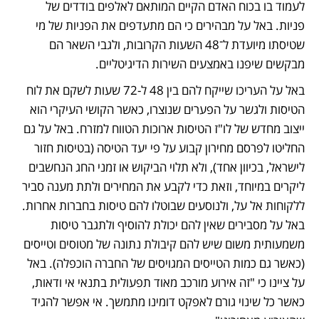
לעמוד בו בכוח האדם הקיים המותאם לאלפים בודדים של 
פניות. באל על מבהירים כי הם מתעדפים את הפניות של מי 
שטיסתו מיועדת ל־48 השעות הקרובות, ולגבי השאר הם 
מבקשים שיפנו באמצעים השירות הדיגיטליים. 
באל על העריכו שייקח להם בין 48 ל-72 שעות לשקם את לוח 
הטיסות ולגשר על הפערים שנוצרו, כאשר הקושי העיקרי הוא 
ייצוב מחדש של לו"ז הטיסות ארוכות הטווח למזרח. באל על גם 
החליטו לפרסם מחירון קבוע על פי יעד הטיסה (בטיסות חזור 
לישראל, בכיוון אחד), ולא תלוי הביקוש או זמני החג הנחשבים 
ליקרים במיוחד, וזאת כדי לקבע את המחירים ולתת מענה סביר 
ללקוחות אל על, ולנוסעים שבוטלו להם טיסות בחברות אחרות. 
באל על מסבירים שאין להם יכולת להוסיף ולתגבר טיסות 
משמעותית משום שיש להם קיבולת נתונה של מטוסים וטייסים 
(כאשר גם כמות הטייסים המגויסים של החברה הוכפלה). באל 
על ציינו כי "זה אירוע מורכב מאוד תפעולית בתנאי אי ודאות, 
כאשר כל שינוי גורם לאפקט דומינו מתמשך. אי אפשר להגיד 