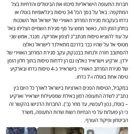
חברות התעופה הישראליות סיכמו את הביטולים והדחיות בצל 
המתקפה: באל על בסך הכל 34 טיסות בינלאומיות בוטלו או 
נדחו בעקבות סגירת המרחב האווירי של ישראל ושל השכנות 
בחלון הזמן הזה, כאשר ממש על סף סגירת השמיים הצליחו באל 
על עוד להוציא טיסות מנתב"ג לצפון אמריקה. מנגד, אמש שני 
מטוסי אל על שהיו כבר בדרכם מתאילנד לישראל נאלצו 
להסתובב חזרה ולנחות בבנגקוק עקב סגירת המרחב האווירי של 
ירדן. ארקיע וישראייר נאלצו גם הן לדחות טיסות בתוך חלון הזמן 
של סגירת המרחב האווירי: בישראייר כ-4 טיסות נדחו ובארקיע 
טיסה אחת בוטלה ו-7 נדחו. 
במקביל, הטיסות הפנים הארציות בישראל לאורך כל היום בין 
נתב"ג לשדה התעופה רמון באילת שמפעילות ישראייר וארקיע 
– בוטלו, נכון לעכשיו, עד מחר (ב'). החברות הדגישו בהקשר זה 
כי הן פועלות על פי הנחיות רשות שדות התעופה, משרד 
הביטחון ופיקוד העורף.