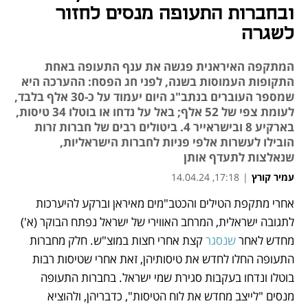
ובחברות התעופה מנסים לחזור
לשגרה
המתקפה האיראנית פגשה את ענף התעופה באחת
התקופות העמוסות בשנה, לפני חג הפסח: ההערכה היא
שמספר העוברים בנתב"ג היום יעמוד על כ-30 אלף בלבד,
לעומת צפי של 52 אלף; באל על נדחו או בוטלו 34 טיסות,
בארקיע 8 ובישראייר 4. ביטולים רבים של חברות זרות
הובילו לעשרות אלפי פניות לחברות הישראליות,
שנאלצות לתעדף אותן
עמיר קורץ
|
17:18, 14.04.24
אחרי מתקפת הטילים והכטב"מים מאיראן וברקע להיערכות 
נפתח בכרטיסייה חדשה
נפתח בכרטיסייה חדשה
לתגובה ישראלית, המרחב האווירי של ישראל נפתח הבוקר (א') 
מחדש לאחר 
שנסגר
 קצת אחרי חצות במוצ"ש. חלק מחברות 
התעופה החלו לחדש את טיסותיהן, זאת אחרי שטיסות רבות 
בוטלו ונדחו בעקבות סגירת שמי ישראל. בחברות התעופה 
מנסים "לייצב מחדש את לוח הטיסות", כדבריהן, ולהוציא 