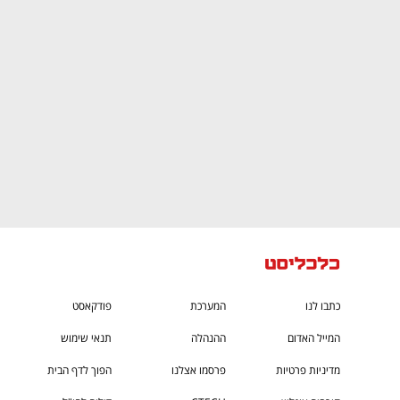
CTech – the
הבית של ההייטק הישראלי
כתבו לנו
המערכת
פודקאסט
המייל האדום
ההנהלה
תנאי שימוש
מדיניות פרטיות
פרסמו אצלנו
הפוך לדף הבית