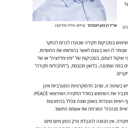
לביצוע חקירות מבוססת (עדיין) בעיקרה על 
אשמה". הכוונה היא שהחוקר מניח באופן 
עו"ד רן כהן רוכברגר 
(
צילום: איליה מלניקוב
)
מקדים שהחשוד הנחקר "אשם" וכל החקירה 
 "לחלץ" את ההודאה מהחשוד, 
שתואמת את החשד הזה. לשם כך נעשה שימוש בטכניקות חקירה שנועדו לגרום לנחקר 
להאמין שאשמתו כבר ידועה לחוקרים וכל שנותר לו הוא בעצם לאשר בהודאתו את החשדות. 
לשם כך החוקרים משתמשים לסירוגין, ולפי שיקול דעתם, בטכניקות של "מינימליזציה" או של 
"מקסימליזציה" של העבירה; וכן משתמשים במה שמכונה, בלשון מכובסת, ב"תחבולות חקירה" 
קרים. 
הוועדה עומדת על הסיכונים המוגברים שיש בשיטה זו, שרוב הדמוקרטיות המערביות אינן 
נוהגות לפיה, וממליצה שמשטרת ישראל תגביר את השימוש במודל החקירה האירופאי PEACE. 
המודל האחרון הוא "ניטראלי" ומכוון לאיסוף ראיות ועובדות באופן שונה וככלל בהימנעות 
איית מנהרה" המניחה את אשמת החשוד. 
ההמלצה השנייה נוגעת להגבלת משך החקירה. אין הכוונה להגבלת פרק הזמן מיום סיום 