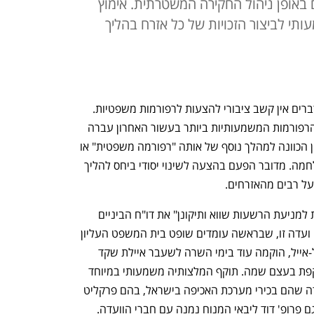
 באופן ניהול החקירה המשטרתית. אימוץ
י לביצור הזכויות של כל אזרח בהליך
בימים אלה של מלחמה כאובה, מטבע הדברים אין קשב ציבורי להצעות לרפורמות משפטיות. 
לכן קשה לתמוה על כך שהצעה לאחת מהרפורמות המשמעותיות ביותר בעשור האחרון עברה 
בימים האחרונים בקול דממה דקה. לא, אין הכוונה למהלך נוסף של אותה "רפורמה משפטית" או 
"מהפכה משפטית" שגוועה עם פרוץ המלחמה. מדובר הפעם בהצעה לשינוי יסודי ביחס להליך 
ל רבים מהאזרחים.
וכך, בימים אלה הגישה "הוועדה הציבורית למניעת הרשעות שווא ותיקונן" את דו"ח הביניים 
(השלישי) שלה לשר המשפטים, יריב לוין. ועדה זו, שבראשה עומדים שופט בית המשפט העליון 
בדימוס, פרופ' יורם דנציגר ופרופ' אורן גזל-אייל, הוקמה עוד בימי השרה לשעבר איילת שקד 
והתכלית החשובה שהוצבה בפניה משתקפת בעצם שמה. תוקף המלצותיה משמעותי במיוחד 
כיוון ששותפים לאותן המלצות חברי הוועדה שהם בכירי מערכת האכיפה בישראל, בהם פרקליט 
 פרופ' דוד ליבאי המנוח נמנה עם חברי הוועדה.