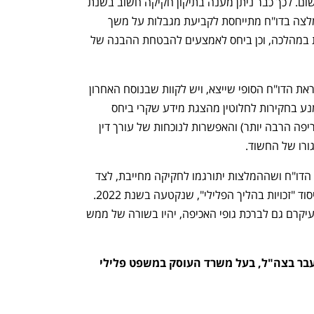
החקירה ועד להחלטה אם להגיש כתב אישום. לכך כבר ניתן מענה בתיקון חקיקה חשוב בשנת 
2019 ובהנחיות היועמ"ש לממשלה. ההמלצה בדו"ח מתייחסת לקביעת מגבלות על משך 
החקירה בחדר החקירות ובשילוב הפסקות במהלכה, וכן ביחס לאמצעים להבטחת ההבנה של 
מצוין בדו"ח שיתכנו שינויים בהמלצות לקראת הדו"ח הסופי שייצא, ויש לקוות שבנוסח האחרון 
יוטמעו המלצות נוספות, כמו ההכרח להימנע בחקירות לחלוטין מהצגת מידע שקרי ביחס 
לראיות מדעיות (שהשפעתן על הנחקר חריפה הרבה יותר) והאפשרות לנוכחות של עורך דין 
ורו של החשוד.
יש לקוות שבשוך הקרבות יאומצו מסקנות הדו"ח ושההמלצות יתורגמו לחקיקה מחייבת, לצד 
השלמת החקיקה הרצויה של הצעת חוק יסוד "זכויות בהליך הפלילי", שנקטעה בשנת 2022. 
מהלכים מדודים ומושכלים אלה, שזוכים בעיקרם גם לברכת גופי האכיפה, יהיו בשורה של ממש 
הכותב הוא הסנגור הצבאי הראשי לשעבר בצה"ל, בעל משרד העוסק במשפט פלילי 