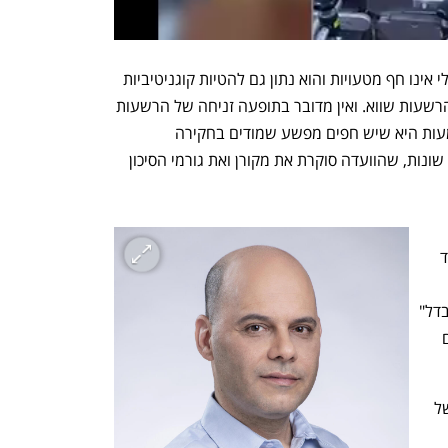
נקודת המוצא היא שמנגנון האכיפה הפלילי אינו חף מטעויות והוא נתון גם להטיות קוגניטיביות 
בלתי נמנעות, וממילא יש למרבה הצער הרשעות שווא. ואין מדובר בתופעה זניחה של הרשעות 
שווא, כשרובן נובע מהודאות שווא. המשמעות היא שיש חפים מפשע שמודים בחקירה 
המשטרתית בעבירות שלא ביצעו מסיבות שונות, שהוועדה סוקרת את מקורן ואת גורמי הסיכון 
המסקנות וההמלצות החשובות ולכן אעמוד 
המשמעותיות ביותר - שיכולות "לעשות הבדל" 
ולצמצם משמעותית את המקרים העגומים 
המלצה אחת עומדת על חשיבות בשינוי של 