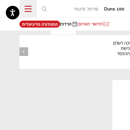
Duns 100
פורטל פיננסי
נפתח בכרטיסייה חדשה
הדואר האדום
ועידות
המהדורה הדיגיטלית
יכה לשלם
כישת
BASE: ההפסד
הרבעוני זינק ל-76