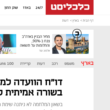
24/7
באזז
שוק ההון
דף הבית
בארץ
דעות
מחיר הבניין בארה"ב
צנח ב-90%,
כלכליסט
דיגיטל
והחלומות על תשואה
גבוהה התנפצו
אלמוג עזר
בארץ
משפט
רכב
דעות
קריירה
uns 100
דו"ח הוועדה למנ
בשורה אמיתית ל
בשאון המלחמה לא ניתנה שימת הל