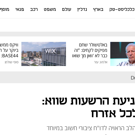
כלכליסט-טק
בארץ
נדל"ן
עולם
משפט
רכב
פנאי
מוסף
באלטשולר שחם
וויקס ממש
מפיקים לקחים: "זה
ביוקר על ר
כבר לא 'וואן מן' שואו
44
של גילעד"
אלמוג עזר
סופי שולמן
מיליון דולר
D
יעת הרשעות שווא:
כל אזרח
ב הראויה לדו"ח ציבורי חשוב במיוחד