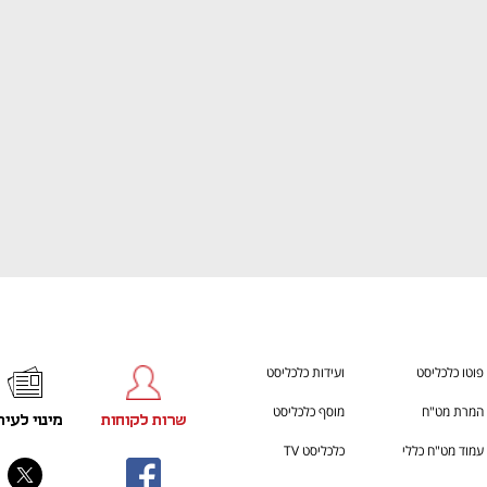
ענף במתח גבוה
מדברים כלכלה, עסקים ומה שב
פוטו כלכליסט
ועידות כלכליסט
המרת מט"ח
מוסף כלכליסט
שרות לקוחות
מינוי לעית
עמוד מט"ח כללי
כלכליסט TV