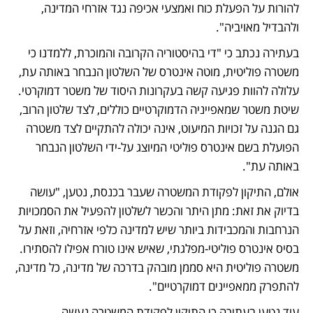
להורות על הפעלת כוח ואמצעי אכיפה נגד אזרחי המדינה, 
ולהבדיל מאויביה". 
בעתירה נכתב כי "די בהיסטוריה הקרובה והמוכרת, ללמדנו כי 
משטרה פוליטית, מוטה אינטרס של השלטון הנבחר באותה עת, 
עלולה להוות פגיעה קשה בעקרונות היסוד של משטר דמוקרטי. 
שיטת משטר שמאפייניה הדמוקרטיים כוללים, לצד שלטון הרוב, 
גם הגנה על זכויות המיעוט, אינה יכולה להתקיים לצד משטרה 
הפועלת בשם אינטרס פוליטי המיוצג על-ידי השלטון הנבחר 
באותה עת".
אולם, התיקון לפקודת המשטרה שעבר בכנסת, נטען, "עושה 
בדיוק את זאת: מתן היתר והכשר לשלטון להפעיל את הסמכויות 
הנרחבות והמכבידות ביותר שיש למדינה כלפי אזרחיה, וזאת על 
בסיס אינטרס פוליטי-מפלגתי, שאיש אינו טורח אפילו להסתירו. 
משטרה פוליטית היא סממן מובהק בדרכה של מדינה, כל מדינה, 
להתפרק ממאפיינים דמוקרטיים". 
עוד נטען בעתירה כי התיקון לפקודת המשטרה נעשה 