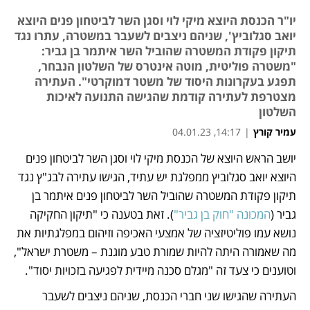
יו"ר הכנסת היוצא מיקי לוי וסגן השר לביטחון פנים היוצא
יואב סגלוביץ', שניהם ניצבים לשעבר במשטרה, עתרו נגד
תיקון פקודת המשטרה שהוביל השר איתמר בן גביר:
"משטרה פוליטית, מוטה אינטרס של השלטון הנבחר,
תפגע בעקרונות היסוד של משטר דמוקרטי". העתירה
מצטרפת לעתירה קודמת שהגישה התנועה לאיכות
השלטון
עמיר קורץ
|
14:17, 04.01.23
יושב הראש היוצא של הכנסת מיקי לוי וסגן השר לביטחון פנים 
נפתח בכרטיסייה חדשה
נפתח בכרטיסייה חדשה
היוצא יואב סגלוביץ ממפלגת יש עתיד, הגישו עתירה לבג"ץ נגד 
תיקון פקודת המשטרה שהוביל השר לביטחון פנים איתמר בן 
גביר (
המכונה "חוק בן גביר"
). זאת בטענה כי "תיקון החקיקה 
נושא עמו פוליטיזציה של אמצעי האכיפה וזיהום במפלגתיות את 
מה שאמורה היתה להיות שמורת טבע מוגנת – משטרת ישראל", 
וטוענים כי צעד זה "מגלם סכנה מיידית לפגיעה בזכויות יסוד".
העתירה שהגישו שני חברי הכנסת, שניהם ניצבים לשעבר 