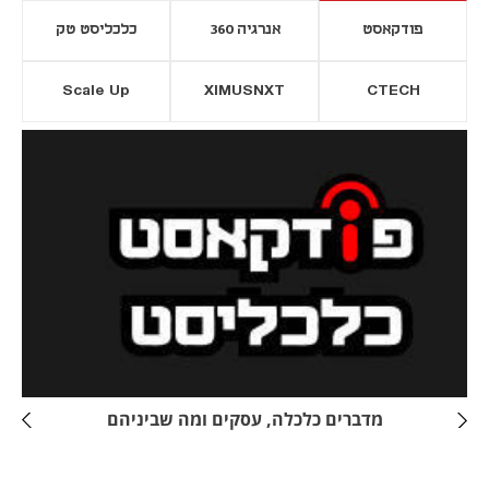
פודקאסט
אנרגיה 360
כלכליסט טק
Scale Up
XIMUSNXT
CTECH
יסייה חדשה
נפתח בכרטיסייה חדשה
מדברים כלכלה, עסקים ומה שביניהם