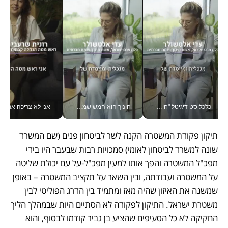
כלכליסט דיגיטל "חינוך הוא המשימה של החיים שלי"_v
חינוך הוא המשישמה של החיים שלי - V
אני לא צריכה את המשרד:
תיקון פקודת המשטרה הקנה לשר לביטחון פנים (שם המשרד 
שונה למשרד לביטחון לאומי) סמכויות רבות שבעבר היו בידי 
מפכ"ל המשטרה והפך אותו למעין מפכ"ל-על עם יכולת שליטה 
על המשטרה ועבודתה, ובין השאר על תקציב המשטרה – באופן 
שמשנה את האיזון שהיה מאז ומתמיד בין הדרג הפוליטי לבין 
משטרת ישראל. התיקון לפקודה לא הסתיים היות שבמהלך הליך 
החקיקה לא כל הסעיפים שהציע בן גביר קודמו לבסוף, והוא 