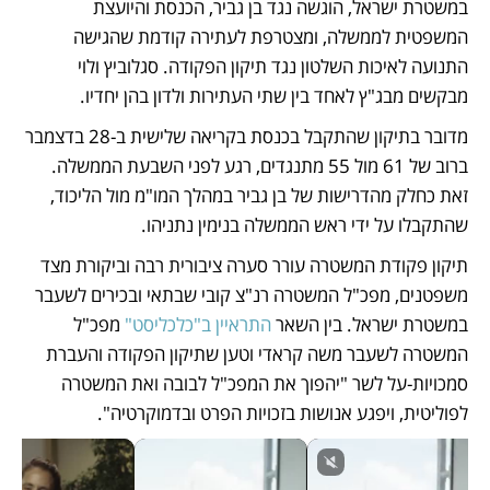
במשטרת ישראל, הוגשה נגד בן גביר, הכנסת והיועצת 
המשפטית לממשלה, ומצטרפת לעתירה קודמת שהגישה 
התנועה לאיכות השלטון נגד תיקון הפקודה. סגלוביץ ולוי 
מבקשים מבג"ץ לאחד בין שתי העתירות ולדון בהן יחדיו. 
מדובר בתיקון שהתקבל בכנסת בקריאה שלישית ב-28 בדצמבר 
ברוב של 61 מול 55 מתנגדים, רגע לפני השבעת הממשלה. 
זאת כחלק מהדרישות של בן גביר במהלך המו"מ מול הליכוד, 
שהתקבלו על ידי ראש הממשלה בנימין נתניהו. 
תיקון פקודת המשטרה עורר סערה ציבורית רבה וביקורת מצד 
משפטנים, מפכ"ל המשטרה רנ"צ קובי שבתאי ובכירים לשעבר 
במשטרת ישראל. בין השאר 
התראיין ב"כלכליסט"
 מפכ"ל 
המשטרה לשעבר משה קראדי וטען שתיקון הפקודה והעברת 
סמכויות-על לשר "יהפוך את המפכ"ל לבובה ואת המשטרה 
לפוליטית, ויפגע אנושות בזכויות הפרט ובדמוקרטיה".