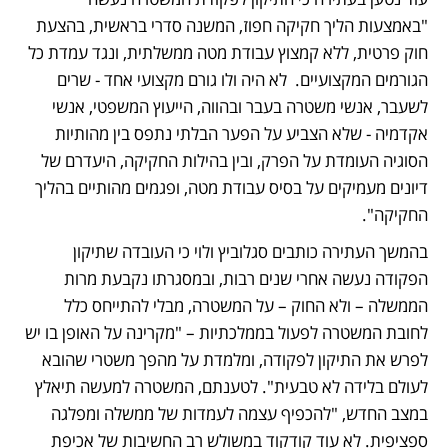
"באמצעות הליך חקיקה חפוז, המשנה סדרי בראשית, בהצעת 
חוק פרטית, ללא קמצוץ עבודת מטה ממשלתית, ונגד עמדת כל 
הגורמים המקצועיים.  לא היה ולו גורם מקצועי אחד - שרים 
לשעבר, אנשי משטרה בעבר ובהווה, הייעוץ המשפטי, אנשי 
אקדמיה - שלא הצביע על הפער הבלתי נתפס בין מהותיות 
הסוגיה העומדת על הפרק, ובין בהילות החקיקה, היעדרם של 
דיונים מעמיקים על בסיס עבודת מטה, ופגמים מהותיים בהליך 
החקיקה". 
בהמשך העתירה כותבים סגלוביץ ולוי כי העובדה שתיקון 
הפקודה נעשה אחרי שנים רבות, ובמסגרתו נקבעת מרות 
הממשלה – ולא החוק – על המשטרה, מבלי להתייחס כלל 
לחובת המשטרה לפעול בממלכתיות – "מקרינה על האופן בו יש 
לפרש את התיקון לפקודה, ומלמדת על מהפך משטרי שהובא 
לעולם בלידה לא טבעית". לטענתם, המשטרה למעשה תיאלץ 
במצב החדש, "להכפיף עצמה לעמדות של ממשלה ומפלגה 
ספציפית. לא עוד קודקוד במשולש רב החשיבות של אכיפת 