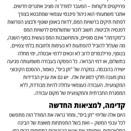
פרויקטים ולקוחות – המעבר למודל זה מציב אתגרים חדשים. 
אתגר משמעותי הוא ניהול פיננסי עצמאי שמתבטא בצורך 
לפתוח תיקים ברשויות המס, לדווח באופן שוטף ולבצע הפרשות 
לפנסיה ולביטוח. חשוב לזכור שתשלומים לרשויות המס 
כ"מקדמה" אינם סופיים, והתחשבנות המס נעשית בסוף השנה, 
מה שעלול להוביל להפתעות לא נעימות ולחובות בלתי צפויים. 
בנוסף, פרילנסרים לרוב לא זכאים לדמי אבטלה, ימי מחלה 
בתשלום, או דמי הבראה. כל הפסקה בעבודה משמעותה פגיעה 
ישירה בהכנסה. במקרה של "תן ביס", כאמור, ההסכם הקיבוצי 
נותן מענה חלקי לסוגיות אלו.  יש גם את עניין הבדידות 
המקצועית. העבודה כעצמאי עלולה להיות מבודדת, ללא 
המסגרת החברתית והמקצועית של מקום עבודה.
קדימה, למציאות החדשה
היום אלה שליחי "תן ביס", ומחר נראה את המודל הזה מתפשט 
לכל ענפי המשק – זאת בשל התפתחות מואצת של הבינה 
המלאכותית, שתייתר את אנשי הג'וניורים בתחומים רבים כמו 