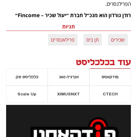
הפרילנסרים.
רודן גורדון הוא מנכ״ל חברת ״יעול שכיר – Fincome״ 
תגיות
שכירים
תן ביס
פרילאנסרים
עוד בכלכליסט
פודקאסט
אנרגיה 360
כלכליסט טק
Scale Up
XIMUSNXT
CTECH
יסייה חדשה
נפתח בכרטיסייה חדשה