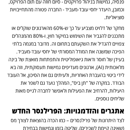
פנסיה, גמישות בניהול פרויקטים - סיום חוזה עם תום הפרויקט, 
וכמובן, היעדר יחסי עובד-מעביד - החברה פטורה מהתחייבויות 
סוציאליות.
מחקר של דלויט מצביע על כך ש-60% מהארגונים שוקלים או 
מתכננים להגביר את השימוש במיקור חוץ, ו-80% מהמנהלים 
צפויים להגדיל את השקעתם בתחום זה. מדובר במגמה בלתי 
הפיכה שמשנה את המודל המסורתי של יחסי עובד-מעביד. 
בעידן של חוסר ודאות גיאופוליטית והתפתחות מואצת של בינה 
מלאכותית (AI), ארגונים מעדיפים גמישות תעסוקתית, וזה בא 
לידי ביטוי בהעברת האחריות, ולעיתים גם את הסיכון, אל העובד 
הבודד. במקרה של "תן ביס", המהלך נועד גם לשפר את 
היעילות, להרחיב את הפעילות ולאפשר לחברה לגייס מאות 
שליחים נוספים.
אתגרים והזדמנויות: הפרילנסר החדש
לצד היתרונות של פרילנסרים – כמו הכרה בהוצאות לצורך מס 
(שאינה קיימת לשכירים), שליטה בזמן וגמישות בבחירת 