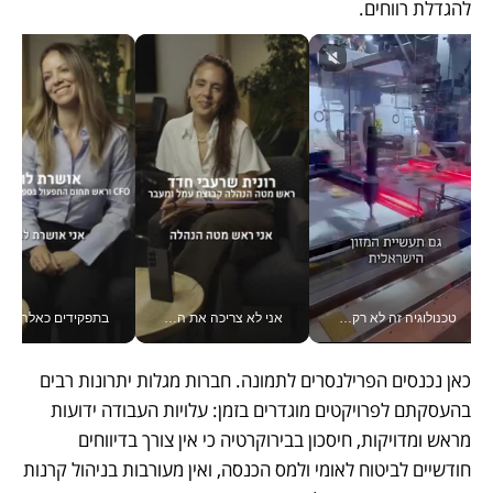
להגדלת רווחים.
טכנולוגיה זה לא רק בהייטק: גם תעשיית המזון הישראלית מאמצת כלי AI, אוטומציה וניתוח דאטה בזמן אמת
אני לא צריכה את המשרד: רונית שרעבי-חדד מנהלת ארגון של 30000 עובדים מכל מקום_v
בתפקידים כאלה אי אפשר לח
כאן נכנסים הפרילנסרים לתמונה. חברות מגלות יתרונות רבים 
בהעסקתם לפרויקטים מוגדרים בזמן: עלויות העבודה ידועות 
מראש ומדויקות, חיסכון בבירוקרטיה כי אין צורך בדיווחים 
חודשיים לביטוח לאומי ולמס הכנסה, ואין מעורבות בניהול קרנות 