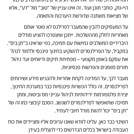
היי-טק, כותבי תוכן ועוד. זה אינו עניין של "טוב" מול "רע", אלא 
של מציאות משתנה שדורשת היערכות והתאמה. 
על המעסיקים להבין שהמעבר לפרילנס לא פוטר אותם 
מאחריות לחלק מההשלכות. ייתכן שיצטרכו להציע מודלים 
היברידיים המשלבים גמישות עם תמיכה, כפי שראינו ב"תן ביס". 
במקביל, על הפרילנסרים להשקיע בחינוך פיננסי וללמוד לנהל 
את עסקם באופן מקצועי – מפתיחת תיקים ודיווחים ועד ניהול 
תזרים מזומנים והפרשות פנסיוניות.
מעבר לכך, על המדינה לקחת אחריות ולהנגיש מידע ושירותים 
לפרילנסרים. זה כולל הכשרות פיננסיות כבר במערכת החינוך, 
יצירת פלטפורמות ידידותיות לניהול ענייני מס וביטוח, ומתן 
תמיכה שתאפשר לפרילנסרים לשגשג. הסכם קיבוצי כמו זה של 
"תן ביס" יכול להוות מודל חיובי לעתיד.
השינוי כבר כאן. עלינו לוודא שאנו ערוכים אליו ומציידים את כוח 
העבודה בישראל בכלים הנדרשים כדי להצליח בעידן 