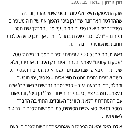
רודן גורדון
|
16:12, 23.07.25
שוק התעסוקה הישראלי עומד בפני שינוי מהותי, ונדמה 
שההחלטה האחרונה של "תן ביס" להפוך את שליחיה משכירים 
לפרילנסרים היא קו פרשת המים. על פניו, המהלך אינו חסר 
תקדים – "וולט" כבר פועלת במודל דומה. אך יתכן שיש השלכות 
רוחב משמעותיות הרבה יותר.
ראשית, ההיקף: כ-700 שליחים שכירים הפכו בן לילה ל-700 
"עסקים קטנים" עצמאיים. זוהי אינה רק העברת אחריות, אלא 
שינוי מהותי באופן שבו עובדים יתפסו את מעמדם התעסוקתי. 
בעוד שכירים נהנים מהגנה סוציאלית – פנסיה, ימי חופשה 
ומחלה, דמי הבראה ועוד – פרילנסרים נדרשים לדאוג לכל אלה 
בעצמם. חשוב לציין, כי במקרה הייחודי של "תן ביס", ובתיאום 
עם ההסתדרות הלאומית ווועד העובדים, התחייבה החברה 
לספק תנאים סוציאליים מסוימים, כמו הפרשות לפנסיה ולביטוח 
לאומי ועוד. 
אולם, האם יהא זה הפרילנס שאחראי להפרשות לפנסיה ובאם 