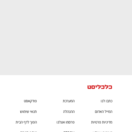
CTech – the
הבית של ההייטק הישראלי
כתבו לנו
המערכת
פודקאסט
המייל האדום
ההנהלה
תנאי שימוש
מדיניות פרטיות
פרסמו אצלנו
הפוך לדף הבית