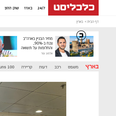
24/7
באזז
שוק ההון
דף הבית
בארץ
מחיר הבניין בארה"ב
צנח ב-90%,
כלכליסט
דיגיטל
והחלומות על תשואה
גבוהה התנפצו
אלמוג עזר
בארץ
משפט
רכב
דעות
קריירה
uns 100