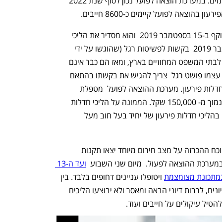
כמעט בכל תיק הוצאה לפועל יש צו תשלומים. במערכת הוצאה לפועל נכון לסוף שנת 2022 
חוק חדלות פירעון ושיקום כלכלי  נכנס לתוקף ב-15 בספטמבר 2019  והוא מסדיר את הליכי 
חדלות פירעון בחקיקה עדכנית. עד ספטמבר 2019  בקשות לפשיטות רגל (שהוגשו על ידי 
החייב עצמו או הנושה של החייב)  הוגשו לבתי המשפט המחוזיים בארץ, ומאז הם כבר אינם 
הכתובת. למעשה, מי שמבקש להכריז על עצמו פושט רגל  צריך להגיש את בקשתו בהתאם 
לחוב שלו להוצאה לפועל או לממונה על חדלות פירעון. מערכת ההוצאה לפועל  מטפלת  
בהליכי חדלות פירעון של יחיד בעל חוב הנמוך מ- 150,000 שקל. הממונה על הליכי חדלות 
פירעון במשרד המשפטים (הכנ"ר) מטפל  בהליכי חדלות פירעון של יחיד בעל חוב מעל 
השבוע פורסם כי בשל המצב הביטחוני ונוכח ההכרזה על מצב חירום מיוחד יצאו תקנות 
מערכת ההוצאה לפעול.  מיום שני השבוע  
ועד ה-13 
במתכונת מצומצמת
 ויטופלו עניינים דחופים בלבד. בין 
השאר לא תהיה קבלת קהל, לא יתקיימו דיונים, לרבות דיוני הבאה ומאסר ולא יבוצעו הליכים 
הטיל עיקולים על חייבים ועוד.