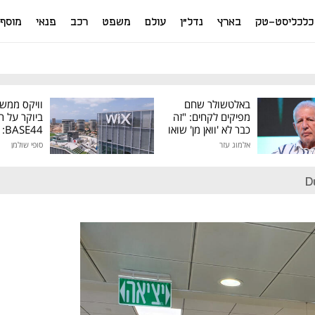
כלכליסט-טק
בארץ
נדל"ן
עולם
משפט
רכב
פנאי
מוסף
באלטשולר שחם
וויקס ממש
מפיקים לקחים: "זה
ביוקר על ר
כבר לא 'וואן מן' שואו
44
של גילעד"
אלמוג עזר
סופי שולמן
מיליון דולר
D