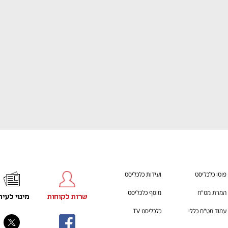
ענף במתח גבוה
מדברים כלכלה, עסקים ומה שב
פוטו כלכליסט
ועידות כלכליסט
המרת מט"ח
מוסף כלכליסט
שרות לקוחות
מינוי לעית
עמוד מט"ח כללי
כלכליסט TV