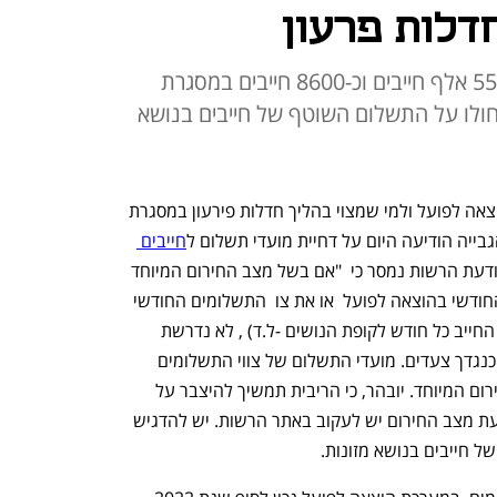
דלות פרעון
במערכת הוצאה לפועל ישנם כ- 551 אלף חייבים וכ-8600 חייבים במסגרת
יחולו על התשלום השוטף של חייבים בנושא
לידיעת מאות אלפי החייבים במערכת ההוצאה לפועל ולמי שמצוי בהליך חדלות פירעון במסגרת 
ייה הודיעה היום על דחיית מועדי תשלום ל
חייבים 
. בהודעת הרשות נמסר כי  "אם בשל מצב החירום המיוחד 
אין באפשרותך לשלם את צו התשלומים החודשי בהוצאה לפועל  או את צו  התשלומים החודשי 
בהליכי חדלות פרעון (סכום כספי שמפקיד החייב כל חודש לקופת הנושים -ל.ד) , לא נדרשת 
הגשת בקשה להארכת מועדים ולא ינקטו כנגדך צעדים. מועדי התשלום של צווי התשלומים 
בהוצאה לפועל נדחים עד לסיום מצב החירום המיוחד. יובהר, כי הריבית תמשיך להיצבר על 
החוב", הודיעה הרשות. לעדכון מועד פקיעת מצב החירום יש לעקוב באתר הרשות. יש להדגיש 
 חייבים בנושא מזונות. 