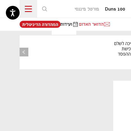
Duns 100
פורטל פיננסי
נפתח בכרטיסייה חדשה
הדואר האדום
ועידות
המהדורה הדיגיטלית
יכה לשלם
כישת
BASE: ההפסד
הרבעוני זינק ל-76