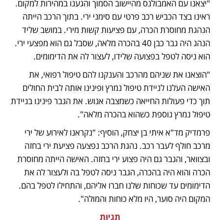
"יצאנו עם האמבולנס מהיישוב הסמוך והגענו במהירות למקום. 
ראינו בצד הכביש רכב פרטי עם סימני ירי. בתוך הרכב הייתה 
הנהגת מחוסרת הכרה, עם פציעות קשות מירי. במושב שליד 
הנהג היה גבר כבן 40 בהכרה מלאה, שסבל גם הוא מפצעי ירי. 
הוא ניסה לטפל בפצועה שלידו, לעצור לה את הדימומים.
"הוצאנו את שניהם מהרכב והענקנו להם טיפול רפואי, את 
האישה העלנו לניידת טיפול נמרץ ופינינו אותה לבית החולים 
תוך כדי פעולות החייאה כשמצבה אנוש. את הגבר פינינו בניידת 
טיפול נמרץ נוספת כשהוא בהכרה מלאה".
פרמדיק מד"א איתי בן יצחק, הוסיף: "נקראנו לאירוע של ירי 
מרכב חולף לעבר רכב. נהגת הרכב נפצעה פציעת ירי בחזה 
ובצוואר, והגבר גם היה פצוע ירי בחזה. האישה הייתה מחוסרת 
הכרה והוא היה בהכרה, הגבר ניסה לטפל בה ולעצור לה את 
הדימומים עד שכוחות שלנו חברו אליהם, והתחילו לטפל בהם. 
המקום היה סוער, היו מלא כוחות והמולה".
תגיות