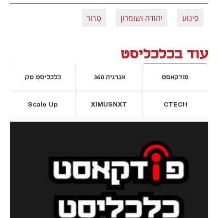
פיגוע
יהודה ושומרון
טרור
עוד בכלכליסט
פודקאסט
אנרגיה 360
כלכליסט טק
Scale Up
XIMUSNXT
CTECH
יסייה חדשה
נפתח בכרטיסייה חדשה