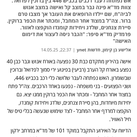
אש נפתחה לעבר רכבים בכביש 446 בין ברוכין לפדואל.
צוות מד"א פינה גבר במצב קל ואישה במצב אנוש
לביה"ח, שם יילדו הרופאים את העובר אך מצבו טרם
ברור. צה"ל במצוד אחר המחבל, ומכתר את הכפר ברוקין.
סיירת צנחנים, שלדג ויחידות קומנדו הוקפצו לאזור.
פרמדיק מד"א סיפר: "הגבר ניסה לעצור את דימום
האישה"
אלישע בן קימון, חדשות ynet
|
22:37, 14.05.25
אישה בהיריון מתקדם כבת 30 נפצעה באורח אנוש וגבר כבן 40 
נפצע באורח קל הערב (רביעי) בפיגוע ירי סמוך לפדואל וברוכין 
שבשומרון. האש נפתחה לעבר שלושה כלי רכב בכביש 446, 
ושני הפצועים - בני משפחה - נפגעו באחד הרכבים. צה"ל פתח 
במצוד אחר המחבל - ומכתר את הכפר ברוקין ממנו יצא. גם 
יחידות מיוחדות, בהן סיירת צנחנים, שלדג ויחידות קומנדו, 
הוקפצו למרדף אחר המחבל - לצד שימוש שנעשה בכלי טיס של 
חיל האוויר.
הדיווח על האירוע התקבל במוקד 101 של מד"א במרחב ירקון 