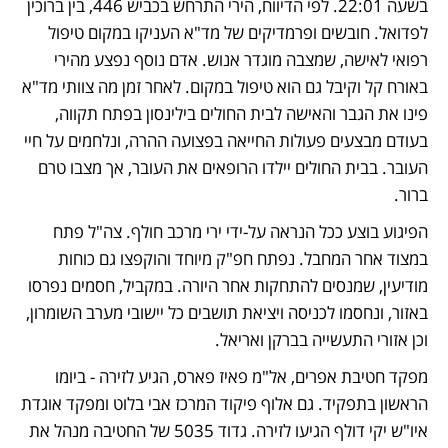
בשעה 22:01. לפי הדיווח, הירי התרחש בכביש 446, בין ברוכין 
לפדואל. חובשים ופרמדיקים של מד"א העניקו במקום טיפול 
רפואי לאישה, שמצבה מוגדר אנוש. אדם נוסף נפצע מהירי 
באורח קל וקיבל גם הוא טיפול במקום. לאחר זמן מה צוותי מד"א 
פינו את הגבר והאישה לבית החולים בילינסון בפתח תקווה, 
בעודם מבצעים פעולות החייאה בפצועה ההרה, ונלחמים על חיי 
העובר. בבית החולים יילדו הרופאים את העובר, אך מצבו טרם 
ברור.
הפיגוע בוצע ככל הנראה על-ידי ירי מרכב חולף. צה"ל פתח 
במצוד אחר המחבל. נפתח חפ"ק מיוחד והוקפצו גם כוחות 
מודיעין, שמנסים להתחקות אחר היורה. במקביל, חסמים נפרסו 
באזור, ונחסמו לכניסה ויציאת תושבים כל יישובי מערב השומרון, 
וכן אזורי התעשייה בברקן ואריאל. 
מפקד חטיבת אפרים, אל"מ פאיז פארס, הגיע לזירה - ביומו 
הראשון בתפקיד. גם אלוף פיקוד המרכז אבי בלוט ומפקד אוגדת 
איו"ש יקי דולף הגיעו לזירה. גדוד 5035 של החטיבה מנהל את 