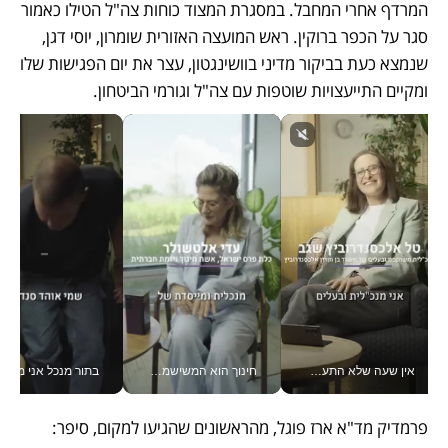
המרדף אחרי המחבל. במסגרת המצוד כוחות צה"ל הטילו כאמור 
סגר על הכפר ברוקין. ראש המועצה האזורית שומרון, יוסי דגן, 
שנמצא כעת בביקור מדיני בוושינגטון, עצר את יום הפגישות שלו 
ומקיים התייעצויות שוטפות עם צה"ל וגורמי הביטחון.
אין שעה שלא התעסקתי במשבר - טל אלכסנדרוביץ’ שגב מנהלת משברים תקשורתיים מכל מקום עם ה- Galaxy Z Fold8 Ultra שלה_v
חינוך הוא המשישמה של החיים שלי - V
בתור מנכל אני מקבל מאות הח
פרמדיק מד"א ארז פוגל, מהראשונים שהגיעו למקום, סיפר: 