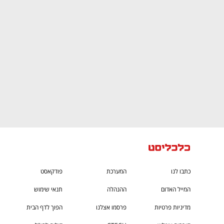
CTech – the
הבית של ההייטק הישראלי
כתבו לנו
המערכת
פודקאסט
המייל האדום
ההנהלה
תנאי שימוש
מדיניות פרטיות
פרסמו אצלנו
הפוך לדף הבית