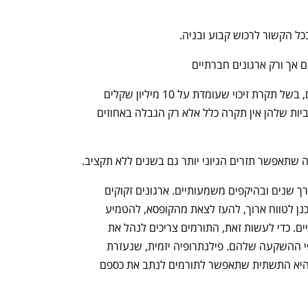
•	הסרת מגבלה ביכולת גיוס המשאבים, בשל תקרת זיכוי שעומדת על 10 מיליון שקלים 
בשנה בלבד, בשונה מכל המדינות המערביות שלהן אין תקרה כלל אלא רק הגבלה באחוזים 
לאורך שנים ובהיקפים משמעותיים. ארגונים זקוקים 
לתמיכה הפילנתרופית על מנת שיוכלו לתכנן לטווח ארוך, להעז לצאת מהקופסא, להטמיע 
חדשנות ולהגיע להיקפי פעילות משמעותיים. כדי לעשות זאת, התורמים צריכים לנהל את 
המשאבים שלהם באופן דומה לניהול כספי ההשקעה שלהם. פילנתרופיה יזמית, שנעזרת 
בכלים תשתיתיים כמו קרן שיתוף תורמים היא התשתית שתאפשר לתורמים לנתב את כספם 