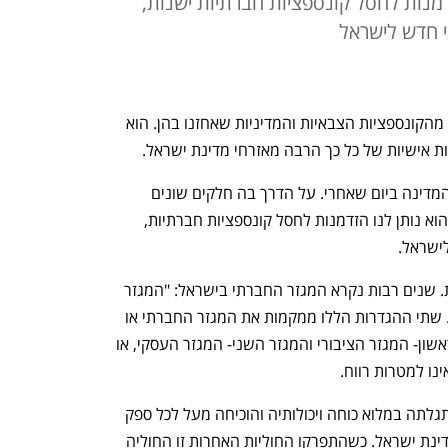
נו הזדמנות לחסל קונספציות חברתיות ישנות,
י חדש לישראל
7 באוקטובר מסמל לא רק את ההתפכחות מהקונספציות הצבאיות והמדיניות שאחזנו בהן. הוא 
ת אישיות של כל כך הרבה מאזרחי מדינת ישראל.
השבר הזה גם משליך על ארגון החברה והמדינה ביום שאחרי. על הדרך בה חלקים שונים 
בחברה מבינים את תפקידם ופועלים בה. הוא נותן לנו הזדמנות לחסל קונספציות חברתיות, 
ישראל.
ראשית, עלינו להגדיר מחדש סדרי עדיפות. שנים רבות נקרא המגזר החברתי בישראל: "המגזר 
השלישי" או המגזר ש"אינו למטרות רווח". שתי ההגדרות הללו ממקמות את המגזר החברתי או 
בתחתית סולם החשיבות, אחרי המגזר הראשון- המגזר הציבורי והמגזר השני- המגזר העסקי, או 
ו למטרות רווח.
בחודשיים האחרונים החברה האזרחית התגלתה במלוא כוחה ויכולותיה והוכיחה מעל לכל ספק 
שזהו סוד הקסם של הפלא הזה שנקרא מדינת ישראל. כשהתפרקו החוליות האחרות זו החוליה 