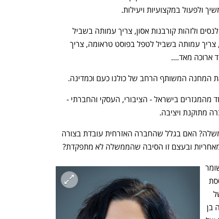
יך ולפעול במקצועיות ויעילות.
צריך עמותה בשביל לחלץ פצועים באמבולנסים ולזהות קורבנות אסון, צריך עמותה בשביל 
לארגן את מטה החטופים ולסייע למפונים, צריך עמותה בשביל לטפל בפוסט טראומה, צריך 
 ארוכה מאד....
ת המחנה המשותף הרחב של כולנו כעם וכמדינה.  
על מנת לייצר סדר חברתי חדש על כל אחד מהמגזרים בישראל - הציבורי, העסקי והחברתי - 
ה מתוקנת ויציבה.  
בכל אולפן טלויזיה דנים בשאלה היכן הממשלה? האם בגלל שהחברה האזרחית עובדת בצורה 
אחריות ובעצם זו הסיבה שהממשלה לא מתפקדת? 
התארגנויות כמו אחים לנשק, לב אחד והשומר 
החדש נשענים על תשתית חברתית מבוססת 
פילנתרופיה שהוקמה לפני המלחמה, ובשל 
היכולות שלה והאנשים הפעילים בה הפכה בן 