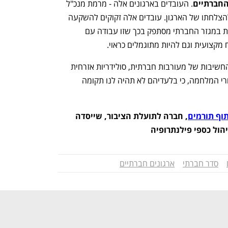
. העובדים בארגונים אלה - מרמת מנכ"ל 
ועד לעובדים בשטח - הם אלו שמביאים להצלחתו של הארגון. עובדים אלה זקוקים להשקעה 
ולאופק מקצועי. אסור להניח שמי שעובד.ת במגזר החברתי מסתפק בכך שזו עבודה עם 
קצועית וגם להיות מתוגמלים כראוי.
זהו. הקונספציה השתנתה, ואני מקווה שהחשיבות של מעורבות חברתית, סולידריות אזרחית 
ותרומה של כסף וזמן לא ייעלמו ביום שאחרי המלחמה, כי בלעדיהם לא תהיה לנו תקומה 
תוף תורמים
, חברה לתועלת הציבור, שייסדה 
יהול כספי פילנתרופיה 
נפתח בכרטיסייה חדשה
נפתח בכרטיסייה חדשה
סדר חברתי
ארגונים חברתיים