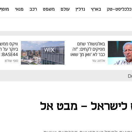
כלכליסט-טק
בארץ
נדל"ן
עולם
משפט
רכב
פנאי
מוסף
באלטשולר שחם
וויקס ממש
מפיקים לקחים: "זה
ביוקר על ר
כבר לא 'וואן מן' שואו
44
של גילעד"
אלמוג עזר
סופי שולמן
מיליון דולר
D
לישראל – מבט אל