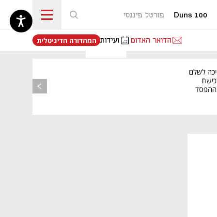
Duns 100
פורטל פיננסי
נפתח בכרטיסייה חדשה
הדואר האדום
ועידות
המהדורה הדיגיטלית
יכה לשלם
כישת
BASE: ההפסד
הרבעוני זינק ל-76
נפתח בכרטיסייה חדשה