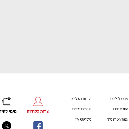
ענף במתח גבוה
מדברים כלכלה, עסקים ומה שב
פוטו כלכליסט
ועידות כלכליסט
המרת מט"ח
מוסף כלכליסט
שרות לקוחות
מינוי לעית
עמוד מט"ח כללי
כלכליסט TV