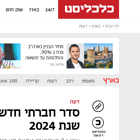
24/7
באזז
שוק ההון
דף הבית
בארץ
דעות
מחיר הבניין בארה"ב
צנח ב-90%,
והחלומות על תשואה
גבוהה התנפצו
אלמוג עזר
בארץ
משפט
רכב
דעות
קריירה
uns 100
דעה
סדר חברתי חדש 
שנת 2024
כלכליסט
דיגיטל