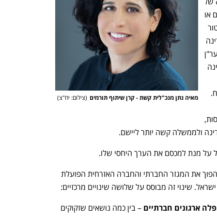
רגע למתכללת בהיקפים לאומיים. חסרונה של 
המדינה הוא אינו בהכרח בהנעת מתנדבים או 
בהגשת טיפול נקודתי, זהו חוזקו של הסקטור 
החברתי, וההתמחות שלו. אין צורך שהמדינה 
תגיש סיוע בפוסט טראומה במקום נט"ל, ער"ן 
או הקואליציה לטראומה. מקומה של המדינה 
משמעותי של הארגונים המצטיינים בשטח. 
מאיה נתן מנכ"לית קשת - קרן שיתוף תורמים
(
צילום: יח"צ
)
פעמים רבות הוא לקחת את הסיכון, להתנסות, 
ינה ולממשלה קשה יותר ליישם.
 על מנת למכסם את הערך היחסי שלו. 
מכאן, שינוי תפיסתי הוא הכרחי על מנת להפוך את המגזר החברתי והחברה האזרחית הפועלת 
ראל. שינוי זה מבוסס על שלושה שינויים מרכזיים: 
פלה ארגונים חברתיים
 – בין כמה נושאים שזקוקים 