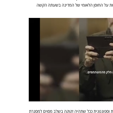
שלא התפרקה כלל, אלא נלחמה ביתר שאת על החוסן הלאומי של המדינה בשעתה הקשה 
צריך לזכור, שכל התארגנות אזרחית חיובית וספונטנית ככל שתהיה זקוקה בשלב מסוים למסגרת 