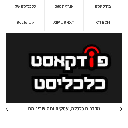
פודקאסט
אנרגיה 360
כלכליסט טק
Scale Up
XIMUSNXT
CTECH
יסייה חדשה
נפתח בכרטיסייה חדשה
מדברים כלכלה, עסקים ומה שביניהם