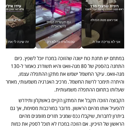
אני לא צריכה את המשרד: רונית שרעבי-חדד מנהלת ארגון של 30000 עובדים מכל מקום_v
טכנולוגיה זה לא רק בהייטק: גם תעשיית המזון הישראלית מאמצת כלי AI, אוטומציה וניתוח דאטה בזמן אמת
זה שינה לי את החיים: 
במתחם יש תחנת כוח ישנה שהזוכה במכרז יוכל לשפץ. כיום 
התחנה בהספק של 80 מגה-וואט והיא תשודרג כאמור ל-130 
מגה-וואט. עיקר החשמל ישמש את מתקן ההתפלה עצמו, 
והיתרה תימכר לרשת החשמל. מרכיב האנרגיה משמעותי, מאחר 
שעלותו בתחום ההתפלה משמעותית.
הקבוצה הזוכה תקבל את המתקן הקיים באשקלון ותידרש 
להפעיל אותו מהיום הראשון. מדובר במורכבות מסוימת, אך גם 
ביתרון לחברות, שיקבלו נכס שמניב תזרים מזומנים מהיום 
הראשון של הזיכיון. אם הזוכה במכרז לא תוכל לספק את כמות 