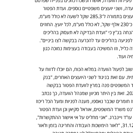
משפטיים כגון עתירות שהוגשו לבג"ץ נגד פעילות הוועדה, אושרו ונשכרו כזוכים בפנייה שפרסם 
משרד המשפטים עו"ד ויינברג למנהל הוועדה, ושני יועצים משפטיים נוספים. ועדת הפטור 
המשרדית אישרה את ההתקשרות עם היועצים בתמורה ל־285.3 שקל לשעה לא כולל מע"מ, 
ועד 800 שעות ליועץ, וזאת עד תקרה של כ־230 אלף שקל, לא כולל מע"מ, לכל יועץ. החוזים 
הוארכו מפעם לפעם.  אלא שביוני 2024 הנחה בג"ץ כי "ועדת הבדיקה לא תעסוק בהליכים 
פליליים תלויים ועומדים, ותימנע מפעולה לפגיעה בהליכים עד להכרעה בבקשה לצו ביניים". 
עם זאת בג"ץ לא הורה על הפסקת העבודה כליל, וזו המשיכה בעבודה בעצימות נמוכה כגון 
 ועוד.  
במקביל, חוזי היועצים הוארכו כך שככל ותשוב לפעול הוועדה במלוא הכוח, הם יוכלו לדווח על 
שעות עבודה במערכת התשלום הממשלתית. עם זאת בניגוד לשני היועצים האחרים, "בנק 
השעות" של מנהל הוועדה הסתיים. משרד המשפטים פנה במרץ לוועדת הפטור בבקשה 
להאריך את ההתקשרות עד לספטמבר 2025. זאת בין היתר מכיוון שמנהל הוועדה, כך נכתב 
בבקשה, ממשיך בעבודה שוטפת כגון ריכוז חומרים שכבר נאספו, מענה לפניות ומעל הכל ריכוז 
חומרים להליך בבג"ץ שעדיין מתנהל. רפרנט משרד המשפטים, אוראל סקיאן וכן ועדת הפטור 
החליטו לאשר את המשך ההתקשרות עם עו"ד ויינברג. "אני מחליט על אי אישור ההתקשרות", 
כתב החשכ"ל בהחלטתו שנחתמה ב־31.12.25, "לאור הימשכות העבודה והחריגה בזמן ולאור 