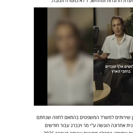
ועדת הרוגלות ומהחשכ"ל לא נמסרה תגובה.
מלשכת החשכ"ל נמסר: "הראל וינברג נתן שירותים למשרד המשפטים בהתאם לחוזה שנחתם 
עמו ובמגבלת התקציב הקבועה בו. חשבונית אחרונה הוגשה ע"י מר וינברג עבור חודשים 