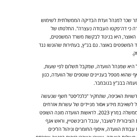
החשכ"ל יהלי רוטנברג הורה לא לשלם יותר שכר למנהל ועדת הבדיקה הממשלתית לשימוש 
ברוגלות, עו"ד הראל ויינברג, "לאור העובדה כי דה־פקטו העבודה נעצרה". החלטתו של 
רוטנברג, שפורסמה שלשום באתר משרד האוצר, היא בניגוד לבקשת משרד המשפטים, 
החלטת ועדת הפטור ועמדת רפרנט משרד המשפטים באוצר. גם בג"ץ, בעתירות שהוגשו נגד 
. 
משמעותה המעשית של החלטת החשכ"ל היא שמנהל הוועדה, שמקבל תשלום לפי שעות, 
עובד בהתנדבות מאז ספטמבר, וזאת על אף שהוא מטפל בעניינים שוטפים של הוועדה, כגון 
מטעמה בבג"ץ בנובמבר.
 על ידי רשויות האכיפה, שתחקיר "כלכליסט" חשף שנעשה 
ללא פיקוח, ללא בקרה ובניגוד לחוק והוביל לשאיבת מידע אסור מניידים של עשרות אזרחים 
ללא צו שיפוטי מתאים, הוקמה בהחלטת ממשלה במרץ 2023. לראשות הוועדה מונה השופט 
בדימוס משה דרורי, וחברים בה הסניגורית הציבורית לשעבר, ענבל רובינשטיין, וראש אגף 
בשב"כ לשעבר, שלום בן חנן. לטובת ריכוז עבודת הוועדה, איסוף החומרים וניהול הליכים 