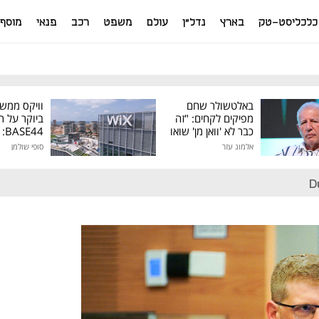
כלכליסט-טק
בארץ
נדל"ן
עולם
משפט
רכב
פנאי
מוסף
באלטשולר שחם
וויקס ממש
מפיקים לקחים: "זה
ביוקר על ר
כבר לא 'וואן מן' שואו
44
של גילעד"
אלמוג עזר
סופי שולמן
מיליון דולר
D