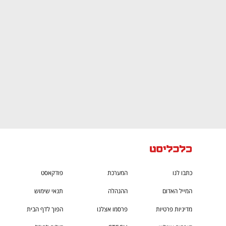
CTech – the
הבית של ההייטק הישראלי
כתבו לנו
המערכת
פודקאסט
המייל האדום
ההנהלה
תנאי שימוש
מדיניות פרטיות
פרסמו אצלנו
הפוך לדף הבית