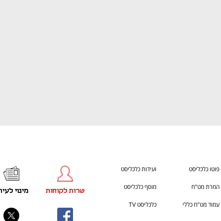
ענף במתח גבוה
מדברים כלכלה, עסקים ומה שב
פוטו כלכליסט
ועידות כלכליסט
המרת מט"ח
מוסף כלכליסט
שרות לקוחות
מינוי לעית
עמוד מט"ח כללי
כלכליסט TV