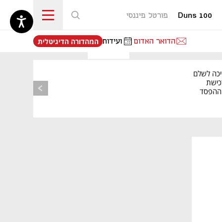
Duns 100
פורטל פיננסי
נפתח בכרטיסייה חדשה
הדואר האדום
ועידות
המהדורה הדיגיטלית
יכה לשלם
כישת
BASE: ההפסד
הרבעוני זינק ל-76