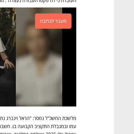
העובדה כי דה־פקטו העבודה נעצרה". מו
מעבר לכתבה