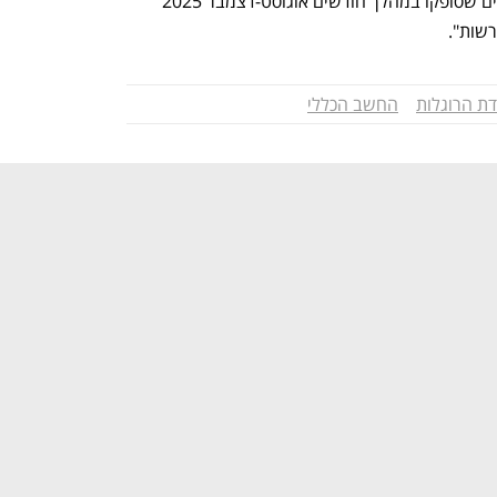
אפריל-יולי 2025 ושולמה במלואה. שירותים שסופקו במהלך חודשים אוגוסט-דצמבר 2025 
שות".
דת הרוגלות
החשב הכללי