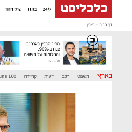
24/7
באזז
שוק ההון
דף הבית
בארץ
מחיר הבניין בארה"ב
צנח ב-90%,
כלכליסט
דיגיטל
והחלומות על תשואה
גבוהה התנפצו
אלמוג עזר
בארץ
משפט
רכב
דעות
קריירה
uns 100