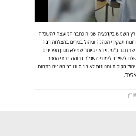
בהודעת שר החינוך נאמר ש"פרופסור שוורץ משמש בקדנציה שנייה כחבר המועצה להשכלה 
גבוהה. שוורץ מילא בעשרות השנים האחרונות תפקידי הנהגה וניהול בכירים בהצלחה רבה 
בשדה ההשכלה הגבוהה".  קיש אמר עוד שמדובר ב"מינוי ראוי ביותר שמילא מגוון תפקידים 
בעולם האקדמיה. הוא שותף לחזון מרכזי שלנו לשילוב לימודי השכלה גבוהה בבתי הספר 
התיכוניים. הוא יביא עימו לתפקיד יכולות ניהול מקיפות ומגוונות לאור ניסיונו רב השנים בתחום 
לית".
וורץ