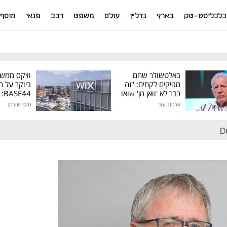
כלכליסט-טק
בארץ
נדל"ן
עולם
משפט
רכב
פנאי
מוסף
באלטשולר שחם
וויקס ממש
מפיקים לקחים: "זה
ביוקר על ר
כבר לא 'וואן מן' שואו
44
של גילעד"
אלמוג עזר
סופי שולמן
מיליון דולר
D