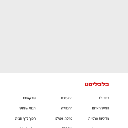
CTech – the
הבית של ההייטק הישראלי
כתבו לנו
המערכת
פודקאסט
המייל האדום
ההנהלה
תנאי שימוש
מדיניות פרטיות
פרסמו אצלנו
הפוך לדף הבית