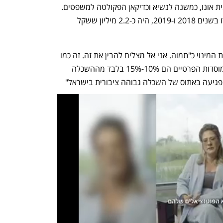
מנצ'סטר בישראל שהפכה לקריה האקדמית אונו, כמשנה לנשיא וכדיקאן הפקולטה למשפטים. 
בשנת 2011 מונה לרקטור המכללה. שכרו בשנים 2018 ו-2019, היה כ-2.2 מיליון ששקל 
בכיר במערכת ההשכלה הגבוהה הגדיר את המינוי כ"תמוה. אני אל מצליח להבין את זה. זה כמו 
למנות את נציב כבאות ארצי לרמטכ"ל. המוסדות הפרטיים הם 10%-15% בלבד מההשכלה 
 פגיעה באתוס של השכלה גבוהה ציבורית בישראל"