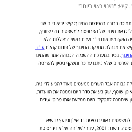
יש: "מינוי ראוי ביותר"
עוד מינוי של שר החינוך יואב קיש משקף תמיכה ברורה בהפרטת החינוך: קיש יביא ביום שני 
הבא לאישור המועצה להשכלה גבוהה (מל"ג) את מינויו של הפרופסור למשפטים דודי שוורץ, 
לתפקיד סגן היו"ר. שוורץ היה רקטור הקריה האקדמית אונו ויו"ר ועדת ראשי המכללות הלא 
קיש את מנהלת מחלקת החינוך של פורום קהלת 
עו"ד 
ינוך
. בכיר במערכת ההשכלה הגבוהה אמר שהמינוי 
של שוורץ "יאפשר הקלות גדולות למוסדות הפרטיים שלא ניתנו עד כה ומשקף ניסיון להפרטה 
שר החינוך עצמו הוא יו"ר המועצה להשכלה גבוהה אבל השרים ממעטים מאוד להגיע לדיוניה. 
לכן הסגן הוא היו"ר בפועל של המועצה באופן שוטף, שקובע את סדר היום וממנה את הוועדות. 
שוורץ הוא איש המכללות הפרטיות הראשון שיתמנה לתפקיד. היום ממלאת אותו פרופ' עידית 
שוורץ, 65, כיהן עד 2001 כדיקן הפקולטה למשפטים באוניברסיטת בר אילן וכיועץ לנשיא 
ורקטור לפיתוח אקדמי וכלכלי של האוניברסיטה. בשנת 2001, עבר לשלוחה של אוניברסיטת 