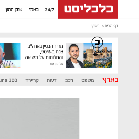
24/7
באזז
שוק ההון
דף הבית
בארץ
מחיר הבניין בארה"ב
צנח ב-90%,
כלכליסט
דיגיטל
והחלומות על תשואה
גבוהה התנפצו
אלמוג עזר
בארץ
משפט
רכב
דעות
קריירה
uns 100