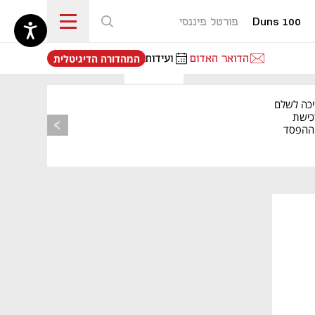
Duns 100
פורטל פיננסי
נפתח בכרטיסייה חדשה
הדואר האדום
ועידות
המהדורה הדיגיטלית
יכה לשלם
כישת
BASE: ההפסד
הרבעוני זינק ל-76