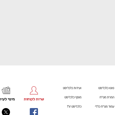
ענף במתח גבוה
מדברים כלכלה, עסקים ומה שב
פוטו כלכליסט
ועידות כלכליסט
המרת מט"ח
מוסף כלכליסט
שרות לקוחות
מינוי לעית
עמוד מט"ח כללי
כלכליסט TV