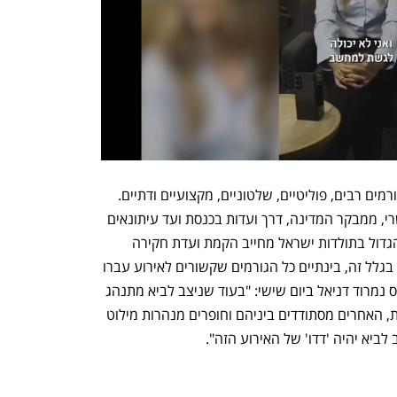
מדובר במחדל ארוך שנים, שאחראים לו גורמים רבים, פוליטיים, שלטוניים, מקצועיים ודתיים. 
מחדל שהתריע לגביו כמעט כל גורם אפשרי, ממבקר המדינה, דרך ועדות בכנסת ועד עיתונאים 
חרדים ומתפללים בשטח. האסון האזרחי הגדול בתולדות ישראל מחייב הקמת ועדת חקירה 
בעלת סמכויות רחבות ויכולת ענישה. אולי בגלל זה, בינתיים כל הגורמים שקשורים לאירוע עברו 
לדממת אלחוט. או, כפי שצייץ סנ"צ בדימוס נמרוד דניאל ביום שישי: "בעוד שניצב לביא מתנהג 
כמו מפקד וקצין... התנהלות נדירה וייחודית, האחרים מסתודדים ביניהם וחופרים מנהרות מילוט 
 לביא יהיה 'דדו' של האירוע הזה".