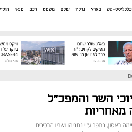
כלכליסט-טק
בארץ
נדל"ן
עולם
משפט
רכב
פנאי
מוסף
באלטשולר שחם
וויקס ממש
מפיקים לקחים: "זה
ביוקר על ר
כבר לא 'וואן מן' שואו
44
של גילעד"
אלמוג עזר
סופי שולמן
מיליון דולר
D
יוכי השר והמפכ"ל
 מאחריות
מה באסון, נתפר ע"י נתניהו ושריו הבכירים