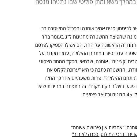
במהלך משא ומתן פוליטי שבו נתניהו מנסה
ביום חמישי בשעה 23:38 בלילה נראו השר לביטחון פנים אמיר אוחנה ומפכ"ל המשטרה רב 
ניצב יעקב שבתאי עדיין שופעי חיוכים בתמונה שהפיצה המשטרה מחגיגות ל"ג בעומר בהר 
מירון. זה היה זמן קצר לאחר סיום הדלקת המדורה הראשונה על ההר. הם אפילו הספיקו לפרסם 
הודעה: "השר וסגל הפיקוד הבכיר של המשטרה ערכו סיור במתחם ההילולה, עמדו מקרוב על 
היערכות הכוחות הפועלים ושוחחו עם שוטרים וקצינים". אוחנה, שבתאי ומפקד המחוז הצפוני 
שמעון לביא צוטטו מחלקים דברי ברכה ותודה, והמשטרה כתבה כי היא "ערוכה לקלוט את 
עשרות אלפי החוגגים הממשיכים להגיע למתחם ההילולה". פחות משעתיים אחר כך החלו 
הדיווחים הראשוניים על "מספר חוגגים שנפגעו בשל דוחק במקום". זה התפתח במהירות שיא 
ים.
וחנה: "אחריות אין פירושה אשמה"