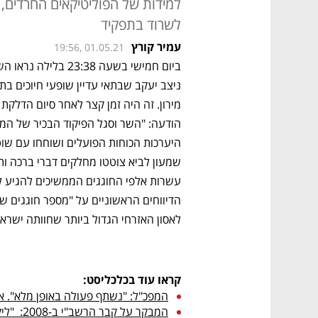
למידות של הפוליטיקאים החרדים, 
לשרוד בתפקיד
עמיר קורץ
19:56, 01.05.21
לאסון האזרחי הגדול ביותר שחוותה ישראל: 45 הרוגים וכ־150 פצוע
קראו עוד בכלכליסט:
המפכ"ל: "נשתף פעולה באופן מלא". א
המבקר על קבר הרשב"י ב-2008:  "ליקויים בדרכי המילוט, סכנה לציבור"