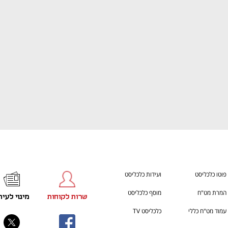
h – the gateway to Tech
You're NXT
פוטו כלכליסט
ועידות כלכליסט
המרת מט"ח
מוסף כלכליסט
שרות לקוחות
מינוי לעית
עמוד מט"ח כללי
כלכליסט TV