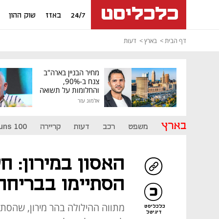
24/7
באזז
שוק ההון
דף הבית
בארץ
דעות
מחיר הבניין בארה"ב
צנח ב-90%,
והחלומות על תשואה
גבוהה התנפצו
אלמוג עזר
בארץ
משפט
רכב
דעות
קריירה
uns 100
האסון במירון: ח
הסתיימו בבריחה
מתווה ההילולה בהר מירון, שהסתיי
כלכליסט
דיגיטל