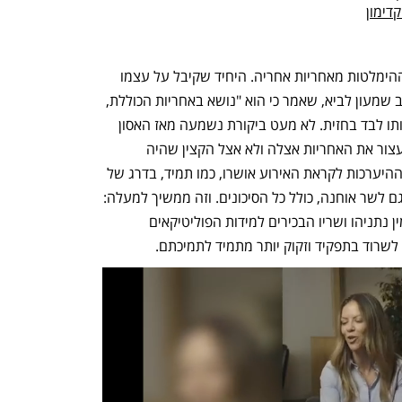
דימון
כגודל ההתהדרות טרום ההילולה, כך גם ההימלטות מאחריות אחריה. היחיד שקיבל על עצמו 
אחריות פומבית היה מפקד מחוז צפון, ניצב שמעון לביא, שאמר כי הוא "נושא באחריות הכוללת, 
לטוב ולרע". בינתיים המשטרה הותירה אותו לבד בחזית. לא מעט ביקורת נשמעה מאז האסון 
כלפי המשטרה ועוד תישמע, אבל אסור לעצור את האחריות אצלה ולא אצל הקצין שהיה 
הראשון להתייצב מול המצלמות. תוכניות ההיערכות לקראת האירוע אושרו, כמו תמיד, בדרג של 
המפכ"ל שבתאי, ולדברי המשטרה הוצגו גם לשר אוחנה, כולל כל הסיכונים. וזה ממשיך למעלה: 
כל מתווה האירוע נתפר על ידי רה"מ בנימין נתניהו ושריו הבכירים למידות הפוליטיקאים 
לשרוד בתפקיד וזקוק יותר מתמיד לתמיכתם.