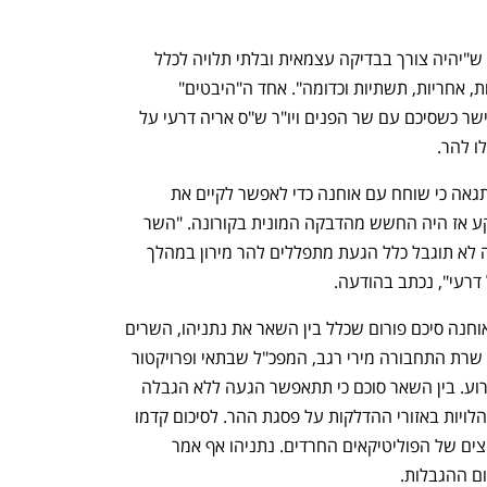
אוחנה הסתפק ביום שישי בבוקר באמירה ש"יהיה צורך בבדיקה עצמאית ובלתי תלויה לכלל 
ההיבטים הנוגעים לתכנון האירוע, היערכות, אחריות, תשתיות וכדומה". אחד ה"היבטים" 
שיצטרכו להיבדק הוא החלטה שאוחנה אישר כשסיכם עם שר הפנים ויו"ר ש"ס אריה דרעי על 
 להר.
ב־10 באפריל פרסם דרעי הודעה שבה התגאה כי שוחח עם אוחנה כדי לאפשר לקיים את 
ההילולה ללא הגבלות באוויר הפתוח. הרקע אז היה החשש מהדבקה המונית בקורונה. "השר 
דרעי הציג את משנתו לשר אוחנה, שלפיה לא תוגבל כלל הגעת מתפללים להר מירון במהלך 
דרעי", נכתב בהודעה.
עשרה ימים לאחר השיחה הזו בין דרעי לאוחנה סיכם פורום שכלל בין השאר את נתניהו, השרים 
דרעי ואוחנה, שר הבריאות יולי אדלשטיין, שרת התחבורה מירי רגב, המפכ"ל שבתאי ופרויקטור 
הקורונה פרופ' נחמן אש, את המתווה לאירוע. בין השאר סוכם כי תתאפשר הגעה ללא הגבלה 
של מתפללים להר, לצד הגבלות של התקהלויות באזורי ההדלקות על פסגת ההר. לסיכום קדמו 
דיונים בין המשרדים השונים כשברקע לחצים של הפוליטיקאים החרדים. נתניהו אף אמר 
ם ההגבלות.