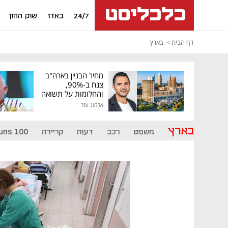
24/7
באזז
שוק ההון
דף הבית
בארץ
מחיר הבניין בארה"ב
צנח ב-90%,
והחלומות על תשואה
גבוהה התנפצו
אלמוג עזר
בארץ
משפט
רכב
דעות
קריירה
uns 100