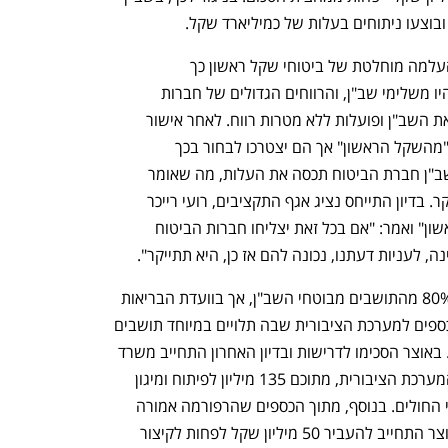
מבחינת האוצר, התרחיש האידיאלי הוא העלמה מוחלטת של ביטוחי שקל ראשון כך 
שהביטוחים המסחריים היחידים שיוצעו יהיו משלימי שב"ן, והרווחים הגדולים של חברות 
הביטוח יועברו לקופות החולים שמוכרות את השב"ן ופועלות ללא מטרות רווח. לאחר אישור 
הרפורמה, מבוטחים יוכלו לחזור לפוליסת "מהשקל הראשון" אך הם יצטרכו לבחור בכך 
אקטיבית, ובמקרה של כפל ביטוחי עם השב"ן חברת הביטוח תכסה את העלות, מה שאומר 
שביטוחי "מהשקל הראשון" צפויים להתייקר. בדיון התייחס נציג אגף התקציבים, רועי רייכר 
לאפשרות של התייקרות פוליסות "שקל ראשון" ואמר: "אם בכל זאת יצליחו חברות הביטוח 
 לעניות דעתנו, נכונה להם אז כן, היא תתייקר". 
הרפורמה עצמה אמנם רלוונטית לאותם 80% מהתושבים מבוטחי השב"ן, אך בוועדת הבריאות 
התנו את אישור הרפורמה בכך שיתווספו כספים למערכת הציבורית שבה תלויים במיוחד תושבים 
שלא רכשו ביטוח שב"ן ו/או ביטוח מסחרי. באוצר הסכימו לדרישות ובדיון האחרון התחייב משרד 
האוצר להוסיף 260 מיליון שקל לתקציב המערכת הציבורית, מתוכם 135 מיליון לפיתוח ומיגון 
בתי חולים ו- 75 מיליון לקיצור תורים בבתי החולים. בנוסף, מתוך הכספים שהרפורמה אמורה 
להסיט מהביטוחים המסחריים, משרד האוצר התחייב להעביר 50 מיליון שקל לפחות לקיצור 