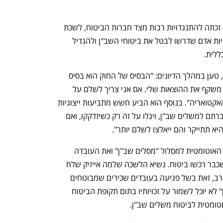
אישור הרפורמה אינו מובן מאליו, שכן היא זכתה להתנגדויות רבות מצד חברות הביטוח, לשכת 
סוכני הביטוח, איגודי רופאים וכן ארגוני זכויות אדם שדרשו לבטל את ביטוחי השב"ן ולהגדיל 
לית. 
גיא רוטקופף, מנכ"ל איגוד חברות הביטוח, טען במהלך הדיונים: "הבסיס של החוק הוא בסיס 
קשה. המחיר שאני גובה היום ממבוטחים משקף את ההוצאות שלי. אם אני צריך לשלם על 
ניתוחים שלא שילמתי בעבר זה ייקר את האקטואריה". בנוסף הוא הביע חשש מתביעות ייצוגיות 
של מבוטחים: "מבוטחים לא יידעו על העברתם למשלים שב"ן, ויגלו על זה רק כשיזדקקו, ואם 
יא תתייקר והם ייאלצו לשלם יותר".
נפתח בכרטיסייה חדשה
נפתח בכרטיסייה חדשה
בלשכת סוכני הביטוח ביקרו את ההעברה האוטומטית למסלול "מסלים שב"ן" ואת העובדה 
שהמהלך רטרואקטיבי וחל על מבוטחים שכבר רכשו ביטוח. נשיא הלשכה שלמה אייזיק שלח 
מכתב ליו"ר ההסתדרות ודרש ממנו להתערב, זאת בשל פגיעה בעובדים שכירים שמבוטחים 
במסגרת ביטוח קבוצתי מסוג "שקל ראשון" לא יוכל לשמור על זכויותיו בתום תקופת הביטוח 
וטומטית לביטוח משלים שב"ן. 