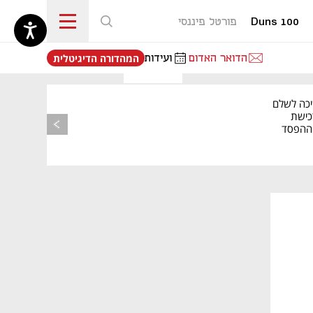
Duns 100
פורטל פיננסי
נפתח בכרטיסייה חדשה
הדואר האדום
ועידות
המהדורה הדיגיטלית
יכה לשלם
כישת
BASE: ההפסד
הרבעוני זינק ל-76