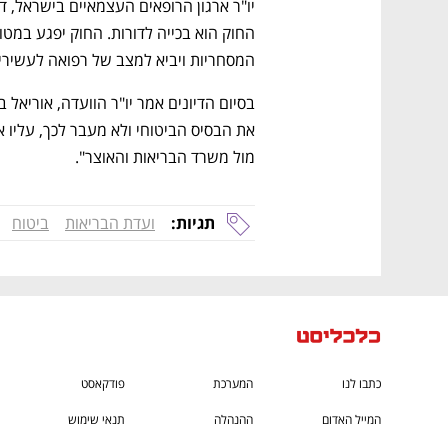
CTech – the
הבית של ההייטק הישראלי
המסחריות ויביא למצב של רפואה לעשירים
מול משרד הבריאות והאוצר". 
תגיות:
ועדת הבריאות
ביטוח
כתבו לנו
המערכת
פודקאסט
המייל האדום
ההנהלה
תנאי שימוש