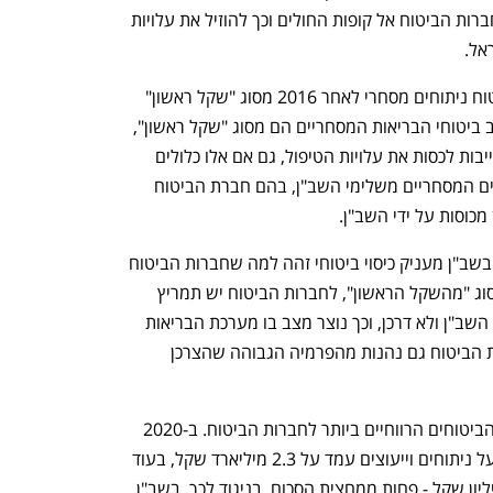
באופן זה, באוצר מקווים להסיט כספים מחברות הביטוח אל קופות החולים וכך להוזיל את עלויות 
לפי הרפורמה, כלל המבוטחים שרכשו ביטוח ניתוחים מסחרי לאחר 2016 מסוג "שקל ראשון" 
יעברו לכיסוי מסוג "משלים שב"ן". כיום רוב ביטוחי הבריאות המסחריים הם מסוג "שקל ראשון", 
כלומר ביטוחים בהם חברות הביטוח מתחייבות לכסות את עלויות הטיפול, גם אם אלו כלולים 
בביטוח של השב"ן, זאת בשונה מהביטוחים המסחריים משלימי השב"ן, בהם חברת הביטוח 
כוסות על ידי השב"ן. 
מכיוון שבאירועים ביטוחיים רבים הביטוח בשב"ן מעניק כיסוי ביטוחי זהה למה שחברות הביטוח 
מציעות, ורוב הביטוחים המסחריים הם מסוג "מהשקל הראשון", לחברות הביטוח יש תמריץ 
לדחוף מטופלים לפנות לקבלת טיפול דרך השב"ן ולא דרכן, וכך נוצר מצב בו מערכת הבריאות 
הציבורית מסבסדת את זו הפרטית, וחברות הביטוח גם נהנות מהפרמיה הגבוהה שהצרכן 
לא בכדי, ביטוחי הבריאות המסחריים הם הביטוחים הרווחיים ביותר לחברות הביטוח. ב-2020 
סכום הפרמיות ששולמו בביטוח המסחרי על ניתוחים וייעוצים עמד על 2.3 מיליארד שקל, בעוד 
שכיסויי חברות הביטוח הסתכמו ב-940 מיליון שקל - פחות ממחצית הסכום. בניגוד לכך, בשב"ן 