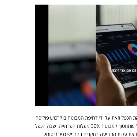
במשרד האוצר רוצים לצמצם ככל הניתן את הכפל וזאת על ידי דחיפת המבוטחים לרכוש פוליסה 
מסחרית זולה יותר המכונה "משלים שב"ן" שתחסוך למבוטח 30% מעלות הפרמייה, שבה הכפל 
הביטוחי שולי, וחיוב חברות הביטוח לכסות את עלות התביעה במקרים בהם יש כפל ביטוחי. 