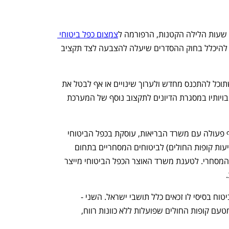
שעות הלילה הקטנות, הרפורמה ל
צמצום כפל ביטוחי 
אושרה תחת רביזיה, והיא צפויה להיכלל בחוק ההסדרים שיעלה להצבעה לצד תקציב 
רביזיה היא אמצעי בקרה עבור הוועדה, שתוכל להתכנס מחדש ולערוך שינויים או אף לבטל את 
החוק, במידה והאוצר למשל ייסוג מהתחייבויותיו במסגרת הדיונים לתקצוב נוסף של המערכת 
הרפורמה שהוביל אגף התקציבים בשיתוף פעולה עם משרד הבריאות, עוסקת בכפל הביטוחי 
שבין השב"ן (שירותי בריאות נוספים שמציעות קופות החולים) לביטוחים המסחריים בתחום 
הניתוחים, המהווים 70% מעלות הביטוח המסחרי. לטענת משרד האוצר הכפל הביטוחי מייצר 
ישנם כיום שלושה סוגי ביטוח: הראשון - ביטוח בסיסי לו זכאים כלל תושבי ישראל. השני - 
ביטוחי השב"ן - שהינם ביטוחים פרטיים מטעם קופות החולים שפועלות ללא כוונות רווח, 