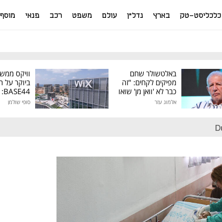
כלכליסט-טק
בארץ
נדל"ן
עולם
משפט
רכב
פנאי
מוסף
באלטשולר שחם
וויקס ממש
מפיקים לקחים: "זה
ביוקר על ר
כבר לא 'וואן מן' שואו
44
של גילעד"
אלמוג עזר
סופי שולמן
מיליון דולר
D