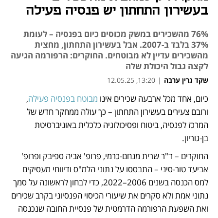
בעשירון התחתון יש פנסיה פעילה
76% מהשכירים במשק מכוסים כיום בפנסיה – לעומת
37% בלבד ב-2007. אבל בעשירון התחתון, מחצית
מהשכירים עדיין לא מבוטחים. החוקרים: הרפורמה הגיעה
לקצה גבול היכולת שלה
שקד גרין ערבה
|
13:20, 12.05.25
כיום, אחד מכל ארבעה שכירים אינו 
מבוטח בפנסיה פעילה
, 
נפתח בכרטיסייה חדשה
ורובם צעירים בעשירון התחתון – כך עולה ממחקר חדש של 
המרכז לפנסיה, ביטוח ופסיכולוגיה כלכלית באוניברסיטת 
בן-גוריון.
החוקרים – ד"ר שרית מנחם-כרמי, פרופ' אביה ספיבק ופרופ' 
אביעד טור-סיני – התבססו על נתוני הלמ"ס ודיווחי מעסיקים 
למס הכנסה בשנים 2006–2022, כדי לבחון לראשונה על סמך 
נתוני אמת ולא סקרים את שיעורי הכיסוי הפנסיוני בקרב שכירים  
ואת השפעת הרפורמה הדרמטית של פנסיית החובה שנכנסה 