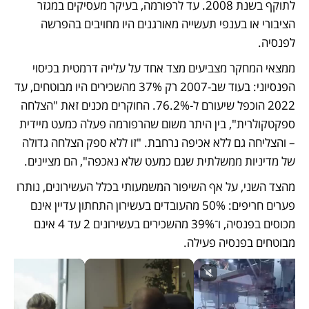
לתוקף בשנת 2008. עד לרפורמה, בעיקר מעסיקים במגזר 
הציבורי או בענפי תעשייה מאורגנים היו מחויבים בהפרשה 
לפנסיה. 
ממצאי המחקר מצביעים מצד אחד על עלייה דרמטית בכיסוי 
הפנסיוני: בעוד שב-2007 רק 37% מהשכירים היו מבוטחים, עד 
2022 הוכפל שיעורם ל-76.2%. החוקרים מכנים זאת "הצלחה 
ספקטקולרית", בין היתר משום שהרפורמה פעלה כמעט מיידית 
– והצליחה גם ללא אכיפה נרחבת. "זו ללא ספק הצלחה גדולה 
של מדיניות ממשלתית שגם כמעט שלא נאכפה", הם מציינים.
מהצד השני, על אף השיפור המשמעותי בכלל העשירונים, נותרו 
פערים חריפים: 50% מהעובדים בעשירון התחתון עדיין אינם 
מכוסים בפנסיה, ו־39% מהשכירים בעשירונים 2 עד 4 אינם 
מבוטחים בפנסיה פעילה.