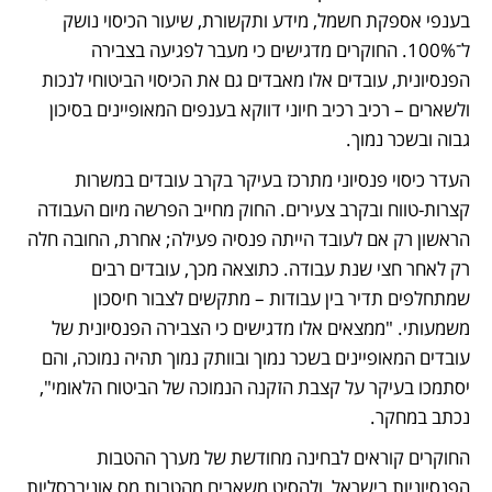
בענפי אספקת חשמל, מידע ותקשורת, שיעור הכיסוי נושק 
ל־100%. החוקרים מדגישים כי מעבר לפגיעה בצבירה 
הפנסיונית, עובדים אלו מאבדים גם את הכיסוי הביטוחי לנכות 
ולשארים – רכיב רכיב חיוני דווקא בענפים המאופיינים בסיכון 
גבוה ובשכר נמוך.
העדר כיסוי פנסיוני מתרכז בעיקר בקרב עובדים במשרות 
קצרות-טווח ובקרב צעירים. החוק מחייב הפרשה מיום העבודה 
הראשון רק אם לעובד הייתה פנסיה פעילה; אחרת, החובה חלה 
רק לאחר חצי שנת עבודה. כתוצאה מכך, עובדים רבים 
שמתחלפים תדיר בין עבודות – מתקשים לצבור חיסכון 
משמעותי. "ממצאים אלו מדגישים כי הצבירה הפנסיונית של 
עובדים המאופיינים בשכר נמוך ובוותק נמוך תהיה נמוכה, והם 
יסתמכו בעיקר על קצבת הזקנה הנמוכה של הביטוח הלאומי", 
נכתב במחקר.
החוקרים קוראים לבחינה מחודשת של מערך ההטבות 
הפנסיוניות בישראל, ולהסיט משאבים מהטבות מס אוניברסליות 