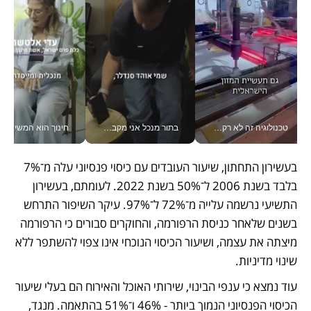
טכנולוגיה זה לא רק בהייטק: גם תעשיית המזון הישראלית מאמצת כלי AI, אוטומציה וניתוח דאטה בזמן אמת
בתור מנכל אני מקבל מאות החלטות ביום, וה- Galaxy Z Fold8 Ultra עוזר לי לחתוך אותן מהר יותר_v
חינוך הוא המש
בעשירון התחתון, שיעור העובדים עם כיסוי פנסיוני עלה מ־7% 
בלבד בשנת 2006 ל־50% בשנת 2022. לעומתם, בעשירון 
התשיעי נרשמה עלייה מ־72% ל־97%. עיקר השיפור התרחש 
בשנים שלאחר כניסת הרפורמה, והחוקרים סבורים כי הרפורמה 
מיצתה את עצמה, ושיעור הכיסוי הנוכחי אינו צפוי להשתפר ללא 
שינוי מדיניות.
עוד נמצא כי ענפי הבינוי, שירותי האוכל והאירוח הם בעלי שיעור 
הכיסוי הפנסיוני הנמוך ביותר - 46% ו־51% בהתאמה. מנגד, 