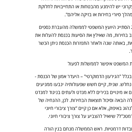
ביתר שאת בתקופת בחירות שבה באופן עקרוני יש להימנע מהבטחות או התחייבויות לחלוקת 
לך סיורי בחירות או בזיקה אליהם".
פרופ' שמעון שטרית מציין כי בשנת 2014 הסתייג היועץ המשפטי לממשלה מהעברת כספים 
להתנחלויות ומהעלאת שכר המינימום ערב בחירות, מה שאילץ את הסיעות בכנסת להעלות את 
שכר המינימום בחקיקה ראשית. לעומת זאת, באותה שנה ולאחר התפזרות הכנסת ניתן הכשר 
.
ית המשפט איפשר לממשלות לפעול 
מדוע יש להגביל ממשלת מעבר: ראשית, בגלל "הגירעון הדמוקרטי" – היעדר אמון של הכנסת - 
בסיס הלגיטימציה של פעולת הממשלה - נחלש. שנית, קיים חשש שפעולותיה ינבעו ממניעים 
פסולים, מניסיון להכתיב מהלכים היסטוריים או מינויים בכירים ללא מנדט ולעתים בניגוד למנדט 
מהעם, כשהתוצאה היא כבילת ידי הממשלה הבאה וסיכול תוצאות הבחירות. לכן, ההנחיה של 
בג"ץ ושל היועץ המשפטי לממשלה היא לנהוג באיפוק, אלא אם כן קיים "צורך ציבורי חיוני 
טכ"ל? שיואיל להצביע על צורך ציבורי חיוני.
ממשלות מעבר לא היססו בעבר לקבוע עובדות דרמטיות. ראש הממשלה מנחם בגין הורה 