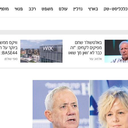
כלכליסט-טק
בארץ
נדל"ן
עולם
משפט
רכב
פנאי
מוסף
באלטשולר שחם
וויקס ממש
מפיקים לקחים: "זה
ביוקר על ר
כבר לא 'וואן מן' שואו
44
של גילעד"
אלמוג עזר
סופי שולמן
מיליון דולר