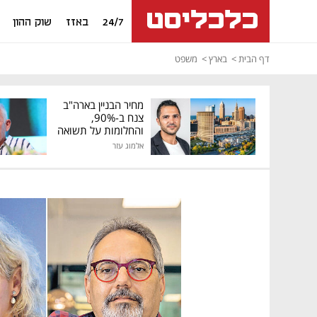
24/7
באזז
שוק ההון
דף הבית
בארץ
משפט
מחיר הבניין בארה"ב
צנח ב-90%,
והחלומות על תשואה
גבוהה התנפצו
אלמוג עזר