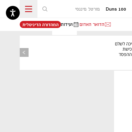
Duns 100
פורטל פיננסי
נפתח בכרטיסייה חדשה
הדואר האדום
ועידות
המהדורה הדיגיטלית
יכה לשלם
כישת
BASE: ההפסד
הרבעוני זינק ל-76