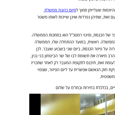
יוזמות שעלייתן סמוך ל
סיום כהונת ממשלת 
 מעוררת מתח משפטי ופוליטי. עם זאת, שתיהן נפרדות ואינן שייכות לאותו משטר 
חוק הנאשם שייך לחקיקה, כלומר הוא תוצר של הכנסת, ומינוי רמטכ"ל הוא בסמכות הממשלה. 
משטר הגבלות שונה חל על הכנסת ועל הממשלה. ראשית, במועד ההתחלה שלו. הממשלה 
נכנסת להגבלת תקופת המעבר מיום ההכרזה על פיזור הכנסת, ביום שני בשבוע שעבר. לכן 
הסבה היועצת המשפטית לממשלה גלי בהרב מיארה את תשומת לבו של שר הביטחון בני גנץ, 
שאנחנו כבר ב"ממשלת מעבר". הכנסת, לעומת זאת, תיכנס לתקופת המעבר רק לאחר שתכריז 
על התפזרותה לקראת בחירות. כלומר, חקיקת חוק הנאשם אפשרית עד ליום הפיזור, שצפוי 
 משפטית.
יים, בכלכלת בחירות ובמו"מ על שלום