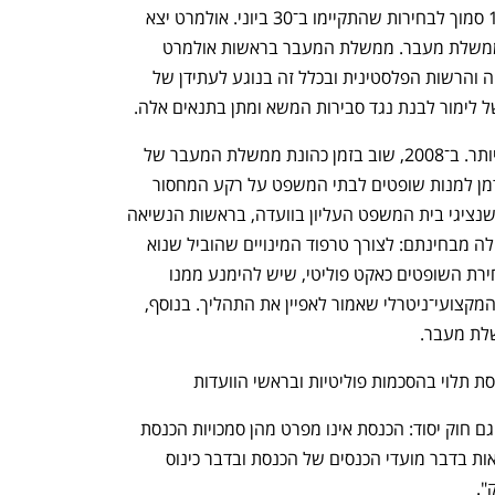
להפציץ את הכור העיראקי ב־7 ביוני 1981 סמוך לבחירות שהתקיימו ב־30 ביוני. אולמרט יצא 
למבצע עופרת יצוקה בעזה בזמן כהונת ממשלת מעבר. ממשלת המעבר בראשות אולמרט 
המשיכה לנהל משא ומתן לשלום עם סוריה והרשות הפלסטינית ובכלל זה בנוגע לעתידן של 
של לימור לבנת נגד סבירות המשא ומתן בתנאים אלה.
בענייני מינויים בג"ץ הוכיח קשיחות רבה יותר. ב־2008, שוב בזמן כהונת ממשלת המעבר של 
אולמרט, ביקש שר המשפטים דניאל פרידמן למנות שופטים לבתי המשפט על רקע המחסור 
החמור. לכאורה "צורך ציבורי חיוני". אלא שנציגי בית המשפט העליון בוועדה, בראשות הנשיאה 
דורית ביניש, התנגדו. זו הייתה שגיאה גדולה מבחינתם: לצורך טרפוד המינויים שהוביל שנוא 
נפתח בכרטיסייה חדשה
נפתח בכרטיסייה חדשה
נפשם פרידמן, זיהו השופטים את הליך בחירת השופטים כאקט פוליטי, שיש להימנע ממנו 
בסמוך לבחירות, ובכך הכתימו את הבסיס המקצועי־ניטרלי שאמור לאפיין את התהליך. בנוסף, 
לת מעבר.
 תלוי בהסכמות פוליטיות ובראשי הוועדות
ועכשיו לחקיקה. כמו חוק יסוד: הממשלה, גם חוק יסוד: הכנסת אינו מפרט מהן סמכויות הכנסת 
בפגרת בחירות. כל שנאמר בו הוא ש"הוראות בדבר מועדי הכנסים של הכנסת ובדבר כינוס 
הבית של ההייטק הישראלי
ענף במתח גבוה
".