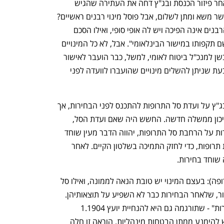
ממשלת ברק ניהלה משא ומתן לשלום לאחר פיזור הכנסת ובג"ץ דחה את העתירה שהגיש 
פרופ' הלל וייס. לכאורה אבסורד: בג"ץ מאשר משא ומתן לשלום, אבל פוסל מינוי רבנים ראשיים? 
פרופ' וייל מרככת את האבסורד: "בחירת הרבנים אינה הפיכה ויש לה אופי סופי, ואילו הסכם 
שלום בינלאומי מותנה באישור הכנסת לשם תקפותו במישור הבינלאומי". אבל, לא כל המינויים 
בהכרח נעצרים. מינויו של פרופ' יובל אלבשן למנכ"ל ביטוח לאומי, למשל, כבר הועבר לאישור 
ועדת גילאור, והנחיית היועץ המשפטי קובעת שניתן להשלים מינויים שהועברו לוועדה לפני 
ומה באשר לחלוקת טובין? ב־2008 אסר בג"ץ על ועדת סל התרופות להתכנס לפני הבחירות, אך 
הותר לה להתכנס מייד לאחריהן, בטרם תיכון ממשלה חדשה. החשש היה שאם ועדת הסל, 
ובעקבותיה הממשלה, יחליטו לפני הבחירות על הרחבת סל התרופות, יהווה הדבר מעין שוחד 
בחירות וניסיון לחלק טובין חומריים בדמות תרופות, כדי לחזק התמיכה בשלטון הקיים. לאחר 
וחד בחירות. 
ומה ההבדל בין מינוי לטובין (לדוגמה - תרופה): בעצם המינוי יש טובת הנאה לממונה, ואילו סל 
התרופות הוא טובת הנאה שמיועדת לציבור, שלאחר הבחירות כבר לא השפיע על תוצאותיהן. 
סיפור ועדת הסל מתכתב עם "כלכלת בחירות" - שתורגמה גם היא להנחיית יועץ 1.1904 
שאוסרת על "הבטחות בחירות": "ככלל, יש להימנע ממתן הבטחות מינהליות. הוראה זו חלה 