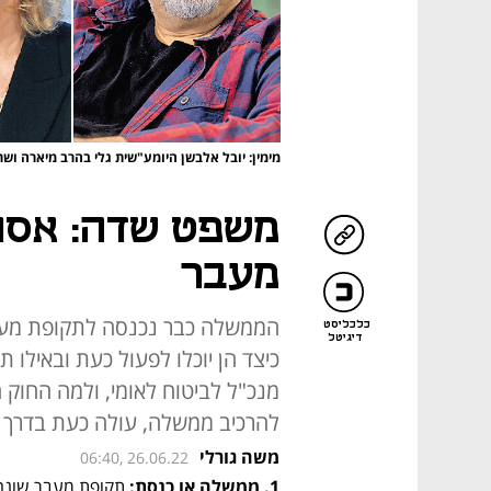
מימין: יובל אלבשן היומע"שית גלי בהרב מיארה ושר
משפט שדה: אסור
מעבר
הממשלה כבר נכנסה לתקופת מעבר
כלכליסט
דיגיטל
כיצד הן יוכלו לפעול כעת ובאילו ת
מנכ"ל לביטוח לאומי, ולמה החוק 
להרכיב ממשלה, עולה כעת בדרך ה
משה גורלי
06:40, 26.06.22
1. ממשלה או כנסת:
 תקופת מעבר שונה 