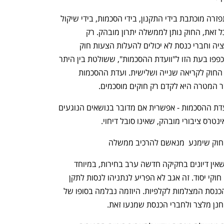
התוצאה היא, שפעילות כנסת מעבר שהתפזרה מוכתבת בידי התקנון, בידי הסכמות, בידי שיקול 
הדעת של יו"ר הכנסת וראשי הוועדות. ובכל זאת, החוק נותן לממשלה יתרון מובהק. רק 
הממשלה יכולה ליזום הצעת חוק, האופוזיציה וחברי כנסת לא יכולים להעלות הצעות חוק 
פרטיות. אבל, גם היוזמות הממשלתיות הוכפפו בעת הזו ל"וועדת ההסכמות", ששולטת בין היתר 
על כינוס ועדות הכנסת שמטפלות בהכנת החוק לקריאה שנייה ושלישית. ועדת ההסכמות 
שר המטרה היא לקדם רק חוקים מוסכמים.
חקיקה ביוזמת הממשלה - ללא הסכמת ועדת ההסכמות - אפשרית אם מדובר בנושאים הנוגעים 
טרס ציבורי מובהק, שאינו סובל דיחוי.
 חוק שימנע  מנאשם להרכיב ממשלה 
 הנוהג המובהק בכנסת מאז ומעולם הוא שאין דיונים בחקיקה חדשה ערב בחירות, במיוחד 
בדיני הבחירות עצמם. בוודאי שלא לשינוי חוקי יסוד. זה אגב לא הפריע לנתניהו לנסות לתקן 
לפני הבחירות את חוק הבחירות – סיפור הכנסת המצלמות לקלפיות. היוזמה נבלמה בסופו של 
 חנן מלצר ולחברי הכנסת שמנעו זאת.