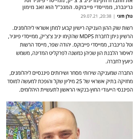
את החברה הקימו יניב צ'צ'יק, ממייסדי פיוניר וטל
גרינברג, ממייסדי פייבוקס. המנכ"ל הוא זאב מימון
גולן חזני
|
20:38, 29.07.21
רשות שוק ההון העניקה רישיון קבוע למתן אשראי ליהלומנים. 
הרשיון ניתן לחברת MDPS שהקימו יניב צ'צ'יק, ממייסדי פיוניר, 
וטל גרינברג, ממייסדי פייבוקס. יהודה שפר, מייסד הרשות 
לאיסור הלבנת הון שכיהן כמשנה לפרקליט המדינה, משמש 
כיועץ לחברה.
החברה שמעניקה שירותי מסחר ושירותים פיננסיים ליהלומנים, 
מחזיקה בתיק אשראי של 25 מיליון שקל והופכת למעשה למוסד 
הפיננסי הייעודי החוץ-בנקאי הראשון לתעשיית היהלומים. 