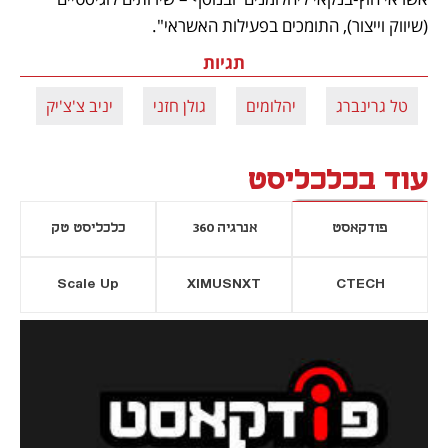
(שיווק וייצור), התומכים בפעילות האשראי". 
תגיות
טל גרינברג
יהלומים
גולן חזני
יניב צ'צ'יק
עוד בכלכליסט
פודקאסט
אנרגיה 360
כלכליסט טק
Scale Up
XIMUSNXT
CTECH
יסייה חדשה
נפתח בכרטיסייה חדשה