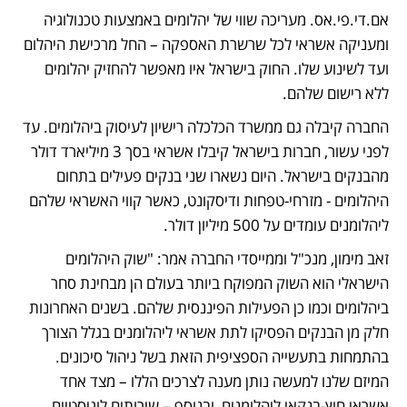
אם.די.פי.אס. מעריכה שווי של יהלומים באמצעות טכנולוגיה 
ומעניקה אשראי לכל שרשרת האספקה – החל מרכישת היהלום 
ועד לשינוע שלו. החוק בישראל איו מאפשר להחזיק יהלומים 
ללא רישום שלהם.
החברה קיבלה גם ממשרד הכלכלה רישיון לעיסוק ביהלומים. עד 
לפני עשור, חברות בישראל קיבלו אשראי בסך 3 מיליארד דולר 
מהבנקים בישראל. היום נשארו שני בנקים פעילים בתחום 
היהלומים - מזרחי-טפחות ודיסקונט, כאשר קווי האשראי שלהם 
ליהלומנים עומדים על 500 מיליון דולר.
זאב מימון, מנכ"ל וממייסדי החברה אמר: "שוק היהלומים 
הישראלי הוא השוק המפוקח ביותר בעולם הן מבחינת סחר 
ביהלומים וכמו כן הפעילות הפיננסית שלהם. בשנים האחרונות 
חלק מן הבנקים הפסיקו לתת אשראי ליהלומנים בגלל הצורך 
בהתמחות בתעשייה הספציפית הזאת בשל ניהול סיכונים. 
המיזם שלנו למעשה נותן מענה לצרכים הללו – מצד אחד 
אשראי חוץ-בנקאי ליהלומנים  ובנוסף – שירותים לוגיסטיים 