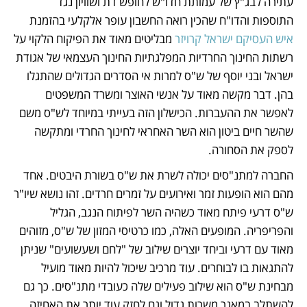
עתירה לבג"ץ של עמותת חדו"ש לחופש דת ושוויון נגד 
התוספות והדו"ח שהכין רואה החשבון עופר אלקלעי בהזמנת 
איש העסיקם ישראל קרויזר 
מבליטים מאוד את הפיקוח הלקוי על 
רשתות החינוך החרדיות המפלגתיות החינוך העצמאי של אגודת 
ישראל ובני יוסף של ש"ס למרות אי הסדרים הגדולים שהתגלו 
בהן. דבר מקשה מאוד על אנשי האוצר ומשרד המשפטים 
לאפשר את ההעברות. הכישלון הזה בעייתי במיוחד לש"ס משם 
שהשר חיים ביטון הוא השר האחראי לחינוך החרדי ומתקשה 
לספק את הסחורה.
החברה למתנ"סים יכולה לשרת את ש"ס בשורת היבטים. אחד 
מהם הוא הופעות זמר ואירועים על זמרים חרדים. זהו נושא שיו"ר 
ש"ס דרעי פיתח מאוד כשהיה השר לפיתוח הנגב, הגליל 
והפריפריה. המופעים האלה, כמו כרטיסי המזון של ש"ס, מזוהים 
מאוד עם דרעי וביחד יוצרים שילוב של "לחם ושעשועים" שניתן 
להתגאות בו לבוחרים. עוד מרכיב שיכול להיות מאוד מועיל 
מבחינת ש"ס הוא שילוב פעילים שלה כעובדי מתנ"סים. כך גם 
להשתלב במאגר משרות גדול וגם לחזק עוד יותר את האחיזה 