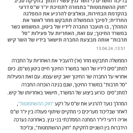
בליכוד חושדים כי השר גנץ עשוי לתמוך בחקיקה סביב
"חוק ההשתמטות" בתמורה לתמיכת יו"ר ש"ס דרעי
בהקדמת הבחירות, ונאלצים להרגיע את המפלגה
החרדית; לפיכך הממשלה תתבקש מחר לאשר את
המהלך, בו תועבר החברה לידיו של ביטון, המשמש כשר
במשרד החינוך; עם זאת, האחריות על פעילות "סל
תרבות" אותה מבצעת החברה תישאר בידיו של השר קיש
13:51, 13.04.24
הממשלה תתבקש מחר (א') להעביר את האחריות על החברה 
נפתח בכרטיסייה חדשה
נפתח בכרטיסייה חדשה
נפתח בכרטיסייה חדשה
נפתח בכרטיסייה חדשה
למתנ"סים לידיו של השר במשרד החינוך חיים ביטון (ש"ס). כיום 
אחראי על החברה שר החינוך יואב קיש עצמו. עם זאת הפעילות 
"סל תרבות" במשרד החינוך, שגם בגינה הוכרזה החברה 
למתנ"סים  כזרוע ביצוע של המשרד, תישאר באחריותו של קיש. 
המהלך נועד להרגיע את ש"ס על רקע 
"חוק ההשתמטות"
, 
לאחר שבליכוד מעריכים כי מתקיים שיתוף פעולה בין יו"ר ש"ס 
אריה דרעי ליו"ר המחנה הממלכתי בני גנץ. באחרונה נערכה 
הידברות בין השניים לחקיקת "חוק ההשתמטות", ובליכוד 