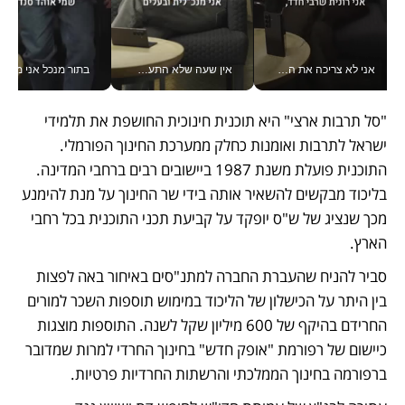
אני לא צריכה את המשרד: רונית שרעבי-חדד מנהלת ארגון של 30000 עובדים מכל מקום_v
אין שעה שלא התעסקתי במשבר - טל אלכסנדרוביץ’ שגב מנהלת משברים תקשורתיים מכל מקום עם ה- Galaxy Z Fold8 Ultra שלה_v
בתור מנכל אני מקבל מאות הח
"סל תרבות ארצי" היא תוכנית חינוכית החושפת את תלמידי 
ישראל לתרבות ואומנות כחלק ממערכת החינוך הפורמלי. 
התוכנית פועלת משנת 1987 ביישובים רבים ברחבי המדינה. 
בליכוד מבקשים להשאיר אותה בידי שר החינוך על מנת להימנע 
מכך שנציג של ש"ס יופקד על קביעת תכני התוכנית בכל רחבי 
הארץ. 
סביר להניח שהעברת החברה למתנ"סים באיחור באה לפצות 
בין היתר על הכישלון של הליכוד במימוש תוספות השכר למורים 
החרידם בהיקף של 600 מיליון שקל לשנה. התוספות מוצגות 
כיישום של רפורמת "אופק חדש" בחינוך החרדי למרות שמדובר 
ברפורמה בחינוך הממלכתי והרשתות החרדיות פרטיות. 