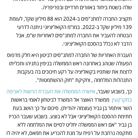
שלה בשטח ביחוד באזורים חרדיים ובפריפריה.
תקציב החברה למתנ"סים ב-2024 הוא 88 מיליון שקל, לעומת 
139 מיליון שקל ב-2022. במו"מ הקואליציוני ניתנה לדרעי 
הבטחה להעביר את החברה למתנ"סים לאחריות ש"ס, אבל 
הדבר לא נכלל בהסכם הקואליציוני.
העברת האחריות של החברה למתנ"סים לביטון היא חלק מדפוס 
הפעולה שנוהג באחרונה ראש הממשלה בנימין נתניהו ותכליתו 
לרצות את שותפיו בקואליציה על רקע חיכוכים בה בעקבות 
התנהלות המלחמה , וחקיקת "חוק ההשתמטות". 
כך, בשבוע שעבר, 
אישרה הממשלה את העברת הרשות לאכיפה 
במקרקעין
  ממשרד האוצר אל המשרד לביטחון לאומי בראשות 
השר איתמר בן גביר (עוצמה יהודית). סיכום על כך הושג בעת 
חתימת ההסכם הקואליציוני אבל לא בוצע. בשבוע שעבר הכריז 
בן גביר "אם ראש הממשלה יחליט לסיים את המלחמה ללא 
מתקפה נרחבת על רפיח על מנת להכריע את חמאס, לא יהיה לו 