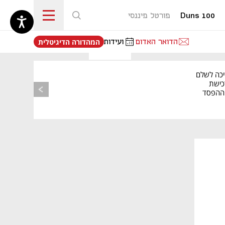
Duns 100
פורטל פיננסי
נפתח בכרטיסייה חדשה
הדואר האדום
ועידות
המהדורה הדיגיטלית
יכה לשלם
כישת
BASE: ההפסד
הרבעוני זינק ל-76