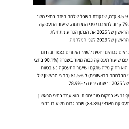
במצב הטוב יחסית נמצאים הישובים בקו  3.5-9 ק"מ, שנקודת השפל שלהם היתה בחצי השני 
של 2024 (77.4%) ועומדים כרגע על 79.6% קרוב למצבם לפני המלחמה. שיעור התעסוקה 
בקו 9-30 ק"מ מדאיג במיוחד ורשם בחצי הראשון של 2025 את הנתון הגרוע מתחילת 
שיעורי התעסוקה בעוטף עזה (0-7 ק"מ) נראים גבוהים יחסית לשאר האזורים בצפון ובדרום 
אבל זה מטעה משום שמדובר באיזור חזק עם שיעור תעסוקה גבוה מאוד בשגרה (90.1% בחצי 
הראשון של 2023). מאז תחילת המלחמה הוא רחוק מלהשתקם ושיעור התעסקה נע בטווח 
שבין 77.9% בחצי השני של 2023 (חודשי המלחמה הראשונים) ל-81.5% (החצי הראשון של 
שיעור התעסוקה בדרום הארץ מחוץ לעוטף נמצא במקום טוב יחסית. הוא עמד בחצי הראשון 
של 2025 על 82.3% כמעט כמו שיעור התעסוקה הארצי (83.8%) ויותר גבוה משעורו בחצי 