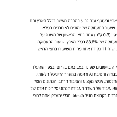
מצב התעסוקה ביישובי קו הגבול בצפון הארץ ובעוטף עזה גרוע בהרבה מאשר בכלל הארץ והם 
רחוקים מלחזור לנתונים שלפני המלחמה. שיעור התעסוקה של יהודים לא חרדים בגילאי 
העבודה העיקריים (25-66) בקו הגבול בצפון (0-3 ק"מ) עמד בחצי הראשון של השנה על 
71.9%, כ-12 נקודת אחוז פחות משיעור תעסוקה של 83.8% בכלל הארץ. שיעור התעסוקה 
בעוטף עזה (קו 0-7 ק"מ) עמד על 78.9%, שזה 11 נקודת אחוז פחות משיעורו בחצי הראשון 
כך עולה מנתונים חדשים על מצב התעסוקה ביישובים שפונו ובסביבתם בדרום ובצפון שהעלו 
אגף אסטרטגיה ותכנון מדיניות במשרד העבודה וחטיבת AI ודאטה במערך הדיגיטל הלאומי. 
הכלי נועד לספק תמונת נתונים למקבלי החלטות, אנשי מקצוע והציבור הרחב. הנתונים הופקו 
ביוזמת מנהלת "תקומה". מקור הנתונים הוא עיבוד של משרד העבודה לנתוני סקר כוח אדם של 
הלמ״ס. הניתוח מתמקד ביהודים שאינם חרדים בקבוצת הגיל 25–66. הכלי יתעדכן אחת לחצי 