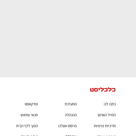
CTech – the
הבית של ההייטק הישראלי
כתבו לנו
המערכת
פודקאסט
המייל האדום
ההנהלה
תנאי שימוש
מדיניות פרטיות
פרסמו אצלנו
הפוך לדף הבית