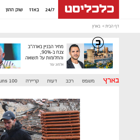
24/7
באזז
שוק ההון
דף הבית
בארץ
מחיר הבניין בארה"ב
צנח ב-90%,
כלכליסט
דיגיטל
והחלומות על תשואה
גבוהה התנפצו
אלמוג עזר
בארץ
משפט
רכב
דעות
קריירה
uns 100