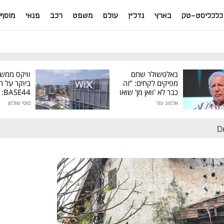
כלכליסט-טק
בארץ
נדל"ן
עולם
משפט
רכב
פנאי
מוסף
באלטשולר שחם
וויקס ממש
מפיקים לקחים: "זה
ביוקר על ר
כבר לא 'וואן מן' שואו
44
של גילעד"
אלמוג עזר
סופי שולמן
מיליון דולר
D