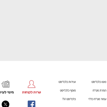
ענף במתח גבוה
מדברים כלכלה, עסקים ומה שב
פוטו כלכליסט
ועידות כלכליסט
המרת מט"ח
מוסף כלכליסט
שרות לקוחות
מינוי לעית
עמוד מט"ח כללי
כלכליסט TV