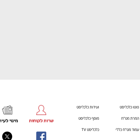
ענף במתח גבוה
מדברים כלכלה, עסקים ומה שב
פוטו כלכליסט
ועידות כלכליסט
המרת מט"ח
מוסף כלכליסט
שרות לקוחות
מינוי לעית
עמוד מט"ח כללי
כלכליסט TV