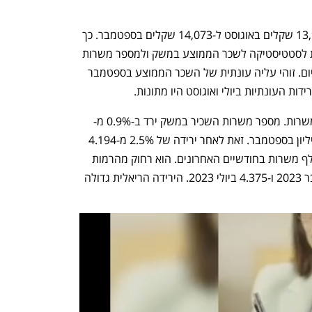
השכר הממוצע במשק עלה ב-1% מ-13,935 שקלים באוגוסט ל-14,073 שקלים בספטמבר. כך 
עולה מאומדני הבזק של הלשכה המרכזית לסטטיסטיקה לשכר הממוצע במשק ולמספר משרות 
השכיר במשק לחודש יולי המתפרסמים היום. זוהי עליה עונתית של השכר הממוצע בספטמבר 
דות העונתיות ביולי ואוגוסט היו מתונות.
עם זאת נרשמה מגמה שלילית בכמות המשרות. מספר משרות השכיר במשק ירד ב-0.9% מ- 
4.088 מיליון משרות באוגוסט ל-4.051 מיליון בספטמבר. זאת לאחר ירידה של 2.5% מ-4.194 
מיליון ביולי. בסך הכל איבד המשק 140 אלף משרות בחודשיים האחרונים. הוא רחוק מהרמות 
שלפני המלחמה, 4.244 משרות בספטמבר 2023 ו-4.375 ביולי 2023. הירידה הריאלית גדולה 