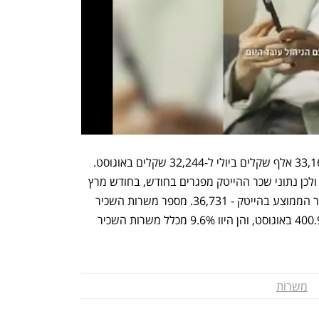
השכר הממוצע בהייטק ירד ב-3.1% מ-33,168 אלף שקלים ביולי ל-32,244 שקלים באוגוסט. 
לנתוני השכר הענפיים אין אומדן לאוגוסט ולכן נתוני שכר ההייטק מפגרים בחודש, בחודש מרץ 
נרשם נתון השיא של כל הזמנים של השכר הממוצע בהייטק - 36,731. מספר משרות השכיר 
בהייטק ירד ב-0.5% מ-403 אלף ביולי ל-400.9 באוגוסט, והן היוו 9.6% מכלל משרות השכיר 
משרות