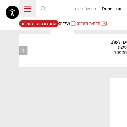
Duns 100
פורטל פיננסי
נפתח בכרטיסייה חדשה
הדואר האדום
ועידות
המהדורה הדיגיטלית
יכה לשלם
כישת
BASE: ההפסד
הרבעוני זינק ל-76