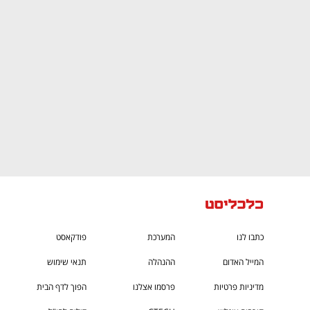
CTech – the
הבית של ההייטק הישראלי
כתבו לנו
המערכת
פודקאסט
המייל האדום
ההנהלה
תנאי שימוש
מדיניות פרטיות
פרסמו אצלנו
הפוך לדף הבית