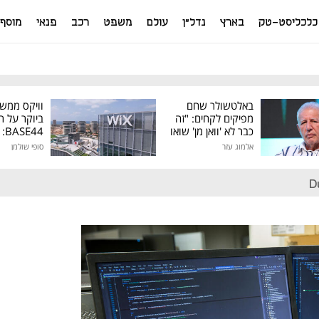
כלכליסט-טק
בארץ
נדל"ן
עולם
משפט
רכב
פנאי
מוסף
באלטשולר שחם
וויקס ממש
מפיקים לקחים: "זה
ביוקר על ר
כבר לא 'וואן מן' שואו
44
של גילעד"
אלמוג עזר
סופי שולמן
מיליון דולר
D