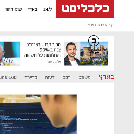
24/7
באזז
שוק ההון
דף הבית
בארץ
מחיר הבניין בארה"ב
צנח ב-90%,
כלכליסט
דיגיטל
והחלומות על תשואה
גבוהה התנפצו
אלמוג עזר
בארץ
משפט
רכב
דעות
קריירה
uns 100