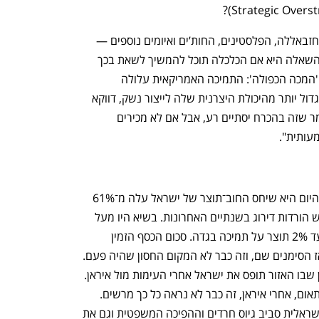
"כן. המחויבויות של ישראל — מול איראן, חזבאללה, הפלסטינים, החות’ים ואיומים נוספים — 
מחייבות כלכלה חזקה וכושר מימון עצום. השאלה היא אם הכלכלה תוכל להמשיך לשאת בכך 
לאורך זמן. בשלב מסוים החשבון מגיע. זו 'המכה הכפולה': התמיכה האמריקאית עלולה 
להצטמצם, וישראל תידרש להקדיש חלק גדול יותר מהיכולת היצרנית שלה לייצור נשק, דווקא 
כשהבסיס הכלכלי שלה נשחק. אני לא אומר שזה בהכרח יסתיים רע, אבל אם לא מכירים 
מעותית".
"אין דגל אחד, אלא כמה דגלים. המציאות היום היא שיחס החוב־תוצר של ישראל עלה מ־61% 
לכ־69%-68%. זו לא מגמה טובה. היו חמש הורדות דירוג בשנתיים האחרונות. בשיא היו מעל 
300 אלף איש במילואים. מוציאים 1.5% עד 2% תוצר על תמיכה בגדה. סכום הכסף הזמין 
להשקעה בטכנולוגיה ירד באופן דרמטי. אז הסימנים שם, וזה כבר לא המקום החסון שהיה פעם. 
תוסיף לזה את כל השאר, למשל את האופן שבו האזור תופס את ישראל אחרי העימות מול איראן. 
קודם עמד כאן כוח חזק, כמעט כל־יכול. ופתאום, אחרי איראן, זה כבר לא נראה כל כך מרשים. 
לזה אפשר להוסיף את הקיטוב בחברה הישראלית סביב גיוס חרדים וההפיכה המשפטית וגם את 