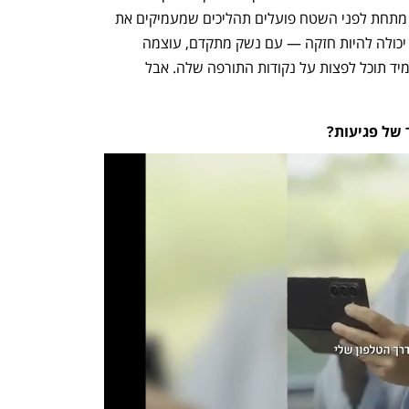
מעניק תחושת ביטחון, אך הוא אינו נצחי. מתחת לפני השטח פועלים תהליכים שמעמיקים את 
חוסר הביטחון המבני של המדינה. מדינה יכולה להיות חזקה — עם נשק מתקדם, עוצמה 
צבאית ויכולות טכנולוגיות — ולהאמין שתמיד תוכל לפצות על נקודות התורפה שלה. אבל 
 של פגיעות?