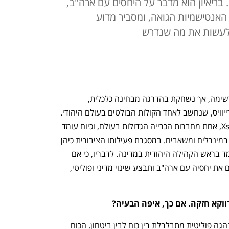
 בריאיון הוא מדבר על היחסים עם ארה"ב,
אנטישמיות הגואה, ומסביר מדוע
לעשות את מה שנדרש
"ישראל אומנם מפגינה עוצמה צבאית מרשימה, אך נשחקת בהדרגה מבחינה כלכלית, 
דיפלומטית וחברתית" – כך אומר סר מיק דייוויס, שנחשב לאחד הקולות הבולטים בעולם היהודי. 
הוא יליד דרום אפריקה, היה מנכ"ל Xstrata, אחת מחברות הכרייה הגדולות בעולם, וכיום עומד 
בראש חברת ההשקעות VBR המתמקדת במינרלים ומשאבים. במסגרת פעילותו הציבורית כיהן 
כמנכ"ל המפלגה השמרנית בבריטניה ועמד בראש הקהילה היהודית במדינה. לדבריו, כי אם 
ישראל לא תצמצם את מחויבויותיה, תשקם את יחסיה עם ארה"ב ותבצע שינוי מדיני ופוליטי, 
וקא חזקה. אם כך, איפה הבעיה?
"כוח הוא נכס, אבל הבעיה מתחילה כשהנהגה פוליטית מתבלבלת בין כוח לבין ביטחון. הכוח 