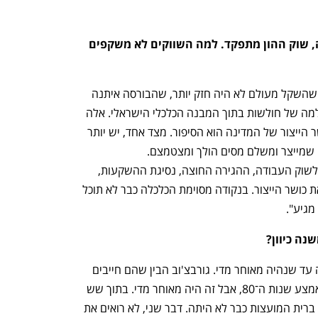
ובכל זאת השקל בשיא, הבורסה גבוהה, שוק ההון מתפקד. למה השווקים לא משקפים 
"אכן, יש שיגידו שלישראל כלכלה תוססת, שהשקל מעולם לא היה חזק יותר, שהבורסה איתנה 
וכדומה. הנתונים האלו מסתירים שורה שלמה של חולשות בתוך המבנה הכלכלי הישראלי. אלה 
לא המדדים הנכונים להסתכל עליהם. כושר הייצור של המדינה הוא הסיפור. מצד אחד, יש יותר 
ויותר התחייבויות. מצד שני, הבסיס של מי שמייצר ומשלם מסים הולך ומצטמצם. 
המילואימניקים, החלק מהקהילה שמחוץ לשוק העבודה, ההגירה החוצה, נסיגת ההשקעות, 
ההוצאה הביטחונית – כל אלה מקטינים את כושר הייצור. בנקודה מסוימת הכלכלה כבר לא תוכל 
נפתח בכרטיסייה חדשה
נפתח בכרטיסייה חדשה
מגיע".
נה כיוון?
"פוליטיקאים אינם מזהים את כיוון התנועה עד שנהיה מאוחר מדי. גורבצ'וב הבין שהם חייבים 
להשתנות רק אחרי קריסת מחיר הנפט באמצע שנות ה־80, אבל זה היה מאוחר מדי. בתוך שש 
שנים מאז שעשה את כל השינויים האלה, ברית המועצות כבר לא היתה. דבר שני, לא רואים את 