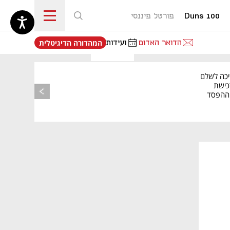
Duns 100
פורטל פיננסי
נפתח בכרטיסייה חדשה
הדואר האדום
ועידות
המהדורה הדיגיטלית
יכה לשלם
כישת
BASE: ההפסד
הרבעוני זינק ל-76