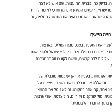
h – the gateway to Tech
You're NXT
כל המידע כי לפעמים מסתירים אותו בכוונה. בדיוק כמו בברית המועצות. שם איש לא רצה 
למסור למנהיגים בשורות רעות. במדינה כמו ישראל, לעתים המידע אינו מדווח כי לא נוח לדווח 
עליו. אז אנשים לא רואים אותו. זה דורש הנהגה שתאמר: אנחנו רואים את התמונה המלאה, זה 
היית מייעץ?
“הייתי מייעץ לעשות כל מה שאפשר כדי לעצור את התפנית בסנטימנט הפוליטי בארצות 
הברית. זה עניין קיומי. נתניהו הצליח לקחת קונצנזוס דו־מפלגתי חיובי כלפי ישראל ולפרק אותו 
לעמדה מפלגתית — חיובית לרפובליקנים, שלילית לדמוקרטים; ומשם לקונצנזוס דו־מפלגתי 
.
"שנית, צריך לסגור חלק מהחזיתות הצבאיות הפתוחות. בעניין איראן יש כמות מוגבלת של 
חלופות לגבי מה שאפשר לעשות. אבל לגבי חזבאללה אין מגבלה כזאת. הטלת  פצצות על 
חזבאללה לא תשמיד אותו. אתה הורג מנהיג אחד, קם אחר במקומו. זה לא נוטל את החמצן 
מהארגון. צריך לעבוד מול הממשלה הלבנונית, מול שחקנים אזוריים, מול צרפת, אולי ארצות 
 בתוך החברה הלבנונית.