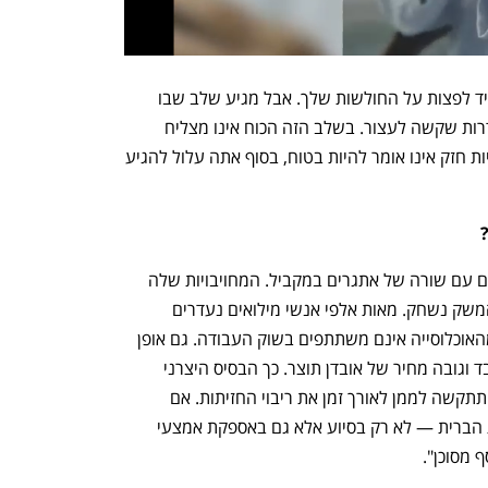
"כל עוד אתה חזק, אתה מאמין שתוכל תמיד לפצות על החולשות שלך. אבל מגיע שלב שבו 
היכולת הזאת נשחקת, ואז מתחילה הידרדרות שקשה לעצור. בשלב הזה הכוח אינו מצליח 
לטשטש את הסדקים. אם אינך מבין שלהיות חזק אינו אומר להיות בטוח, בסוף אתה עלול להגיע 
"כל התזה שלי היא שישראל מתמודדת כיום עם שורה של אתגרים במקביל. המחויבויות שלה 
הולכות ומתרבות, בעוד כושר הייצור של המשק נשחק. מאות אלפי אנשי מילואים נעדרים 
ממקומות העבודה, וחלקים משמעותיים מהאוכלוסייה אינם משתתפים בשוק העבודה. גם אופן 
ניהול הגדה המערבית מטיל נטל כלכלי כבד וגובה מחיר של אובדן תוצר. כך הבסיס היצרני 
נעשה צר ומתוח יותר, ובמצב כזה ישראל תתקשה לממן לאורך זמן את ריבוי החזיתות. אם 
מוסיפים לכך את התלות העמוקה בארצות הברית — לא רק בסיוע אלא גם באספקת אמצעי 
מסוכן".