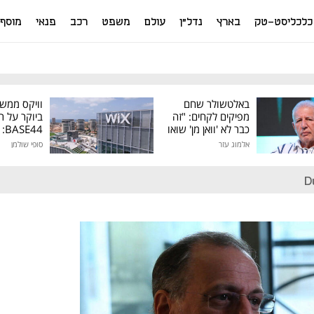
כלכליסט-טק
בארץ
נדל"ן
עולם
משפט
רכב
פנאי
מוסף
באלטשולר שחם
וויקס ממש
מפיקים לקחים: "זה
ביוקר על ר
כבר לא 'וואן מן' שואו
44
של גילעד"
אלמוג עזר
סופי שולמן
מיליון דולר
D