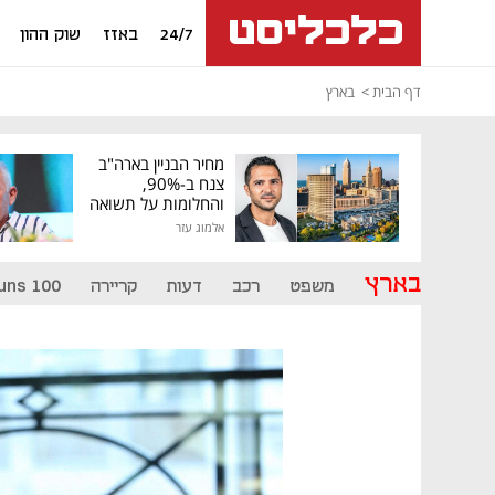
24/7
באזז
שוק ההון
דף הבית
בארץ
מחיר הבניין בארה"ב
צנח ב-90%,
והחלומות על תשואה
גבוהה התנפצו
אלמוג עזר
בארץ
משפט
רכב
דעות
קריירה
uns 100