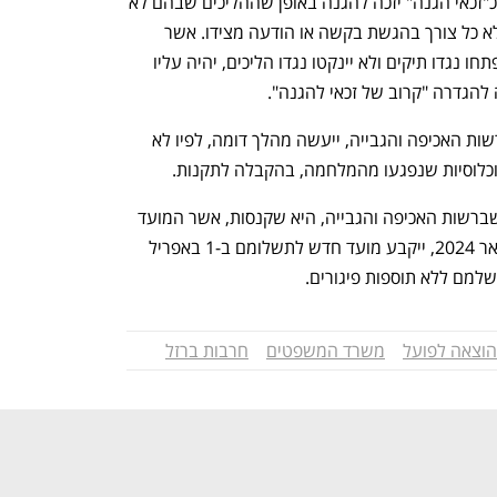
חייב שבעצמו הושפע מהמלחמה ומוגדר כ"זכאי הגנה" יזכה להגנה באופן שההליכים שבהם לא 
ניתן לנקוט ייחסמו אוטומטית במערכת וללא כל צורך בהגשת בקשה או הודעה מצידו. אשר 
ל"קרוב של זכאי להגנה", על מנת שלא ייפתחו נגדו תיקים ולא יינקטו נגדו הליכים, יהיה עליו 
להגדרה "קרוב של זכאי להגנה". 
במרכז לגביית קנסות אגרות והוצאות שברשות האכיפה והגבייה, ייעשה מהלך דומה, לפיו לא 
אוכלוסיות שנפגעו מהמלחמה, בהקבלה לתקנות. 
עוד הקלה שתינתן במרכז לגביית קנסות שברשות האכיפה והגבייה, היא שקנסות, אשר המועד 
האחרון לתשלומם חל במהלך חודש פברואר 2024, ייקבע מועד חדש לתשלומם ב-1 באפריל 
הוצאה לפועל
משרד המשפטים
חרבות ברזל