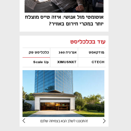
אוטומטי מול אנושי: איזה טייס מוצלח
יותר במקרי חירום באוויר?
נפתח בכרטיסייה חדשה
נפתח בכרטיסייה חדשה
נפתח בכרטיסייה חדשה
נפתח בכרטיסייה חדשה
נפתח בכרטיסייה חדשה
נפתח בכרטיסייה חדשה
עוד בכלכליסט
פודקאסט
אנרגיה 360
כלכליסט טק
Scale Up
XIMUSNXT
CTECH
נפתח בכרטיסייה חדשה
נפתח בכרטיסייה חדשה
נפתח בכרטיסייה חדשה
נפתח בכרטיסייה חדשה
יניהם
התכוננו לשלב הבא בצמיחה שלכם!