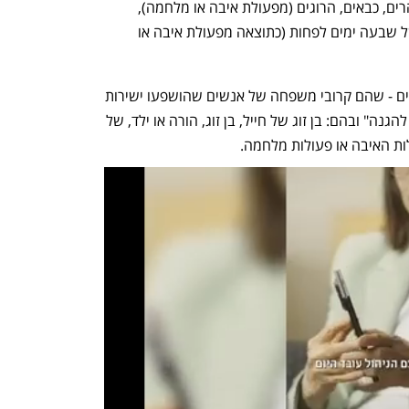
כ"זכאי הגנה", ובהם: חיילים, שוטרים, סוהרים, כבאים, הרוגים (מפעולת איבה או מלחמה), 
חטופים או נעדרים ומאושפזים לתקופה של שבעה ימים לפחות (כתוצאה מפעולת איבה או 
אוכלוסייה נוספת שתזכה להגנה, הם חייבים - שהם קרובי משפחה של אנשים שהושפעו ישירות 
ממצב המלחמה, והוגדרו כ"קרוב של זכאי להגנה" ובהם: בן זוג של חייל, בן זוג, הורה או ילד, של 
ות האיבה או פעולות מלחמה. 