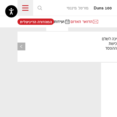
Duns 100
פורטל פיננסי
נפתח בכרטיסייה חדשה
הדואר האדום
ועידות
המהדורה הדיגיטלית
יכה לשלם
כישת
BASE: ההפסד
הרבעוני זינק ל-76