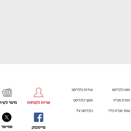
פוטו כלכליסט
ועידות כלכליסט
המרת מט"ח
מוסף כלכליסט
שרות לקוחות
מינוי לעית
עמוד מט"ח כללי
כלכליסט TV
טוויטר
פייסבוק