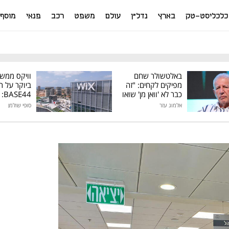
כלכליסט-טק
בארץ
נדל"ן
עולם
משפט
רכב
פנאי
מוסף
באלטשולר שחם
וויקס ממש
מפיקים לקחים: "זה
ביוקר על ר
כבר לא 'וואן מן' שואו
44
של גילעד"
אלמוג עזר
סופי שולמן
מיליון דולר