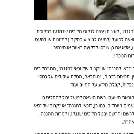
כנגד כל "זכאי להגנה" או "קרוב של זכאי להגנה", לא ניתן יהיה לנקוט הליכים שנמנעו בתקופת 
מצב החירום, ובהם: פתיחת תיק חדש בהוצאה לפועל (למעט לביצוע פסק דין למזונות או למעט 
בקשה לנקיטת הליך טרם המצאת אזהרה), אלא אם כן צורפו לבקשה ראיות או תצהיר 
ם הנוכחי.
הליכים נוספים שלא ניתן יהיה לנקוט כנגד "זכאי להגנה" או "קרוב של זכאי להגנה", הם "הליכים 
מבצעיים". כלומר: עיקול ותפיסת מיטלטלין, תפיסת רכבים,  צו הבאה, הטלת עיקולים על כספי 
גבלות, קבלת מידע על החייב ועוד.
ואולם, כמו במצב החירום כך גם בתקופת הוראת השעה. רשם הוצאה לפועל יכול להחליט כי 
ההליכים המפורטים כן יינקטו, אך זאת מטעמים מיוחדים. כמו כן, "זכאי להגנה" או "קרוב של זכאי 
להגנה" שנקטו נגדו הליכים, יגיש בקשה לרשם והרשם יבטל הליכים שננקטו למרות ההגנה, 
חרת. 