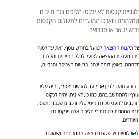
ביית קנסות לא ינקטו הליכים נגד חייבים
המלחמה ויוארכו המועדים לתשלום הקנסות
ש ינואר או פברואר
ל 
תקנות ההוצאה לפועל
 בחודש נוסף, זאת עד לסוף 
חודש פברואר 2024. בהתאם, יינתנו הקלות במערכת ההוצאה לפועל לכלל החייבים והקלות 
נרחבות עוד יותר לאוכלוסיות שנפגעו מהמלחמה. באופן דומה ינהגו ברשות האכיפה והגבייה, 
במהלך תקופת הוראת השעה, כאשר רשם קובע מועד לדיון או מועד להגשת מסמך, יהיה עליו 
לשקול את הנסיבות ואת המצב המיוחד בעורף ולהתחשב בהם. כמו כן, לא ניתן יהיה לנקוט 
בהליכים הבאים:  עיקול ותפיסת מיטלטלין ורכבים למעט מכירת מיטלטלין ורכבים שכבר נתפסו, 
צווי הבאה ועוד. לרשם ההוצאה לפועל ניתנת הסמכות להורות כי הליכים אלה יינקטו גם 
יוחדים. 
כמו כן  יינתנו הקלות לחייבים המשתייכים לאוכלוסיות שנפגעו כתוצאה מהמלחמה ושהוגדרו 