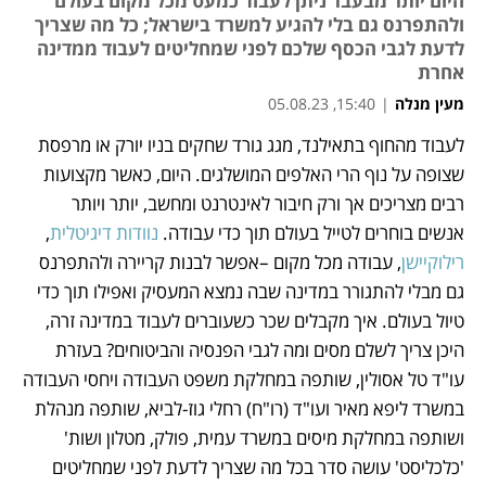
היום יותר מבעבר ניתן לעבוד כמעט מכל מקום בעולם
ולהתפרנס גם בלי להגיע למשרד בישראל; כל מה שצריך
לדעת לגבי הכסף שלכם לפני שמחליטים לעבוד ממדינה
אחרת
מעין מנלה
|
15:40, 05.08.23
לעבוד מהחוף בתאילנד, מגג גורד שחקים בניו יורק או מרפסת 
נפתח בכרטיסייה חדשה
נפתח בכרטיסייה חדשה
נפתח בכרטיסייה חדשה
שצופה על נוף הרי האלפים המושלגים. היום, כאשר מקצועות 
רבים מצריכים אך ורק חיבור לאינטרנט ומחשב, יותר ויותר 
אנשים בוחרים לטייל בעולם תוך כדי עבודה.
 נוודות דיגיטלית
, 
רילוקיישן
, עבודה מכל מקום –אפשר לבנות קריירה ולהתפרנס 
גם מבלי להתגורר במדינה שבה נמצא המעסיק ואפילו תוך כדי 
טיול בעולם. איך מקבלים שכר כשעוברים לעבוד במדינה זרה, 
היכן צריך לשלם מסים ומה לגבי הפנסיה והביטוחים? בעזרת 
עו"ד טל אסולין, שותפה במחלקת משפט העבודה ויחסי העבודה 
במשרד ליפא מאיר ועו"ד (רו"ח) רחלי גוז-לביא, שותפה מנהלת 
ושותפה במחלקת מיסים במשרד עמית, פולק, מטלון ושות' 
'כלכליסט' עושה סדר בכל מה שצריך לדעת לפני שמחליטים 