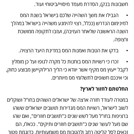
חשבונות בנק), הסדרת מעמד מיסויי/ביטוחי ועוד.
•	הגבילו את משך השהייה שלכם בישראל בשנת המס 
למינימום הנדרש (ככלל, רצוי להימנע משהייה בישראל במהלך 
השנה הראשונה שלאחר העזיבה), ועזבו לתקופה ממושכת 
ורצופה.
•	בדקו את הטבות ואמנות המס במדינת היעד הרצויה.
•	זכרו כי רשויות המס בוחנות כל מקרה לגופו ועל כן מומלץ 
לקבל ייעוץ מס מקיף אשר יוודא כי הליך הרילוקיישן מבוצע כחוק, 
וכי אינכם חשופים לתשלומי מס מיותרים.
החלטתם לחזור לארץ? 
במטרה לעודד חזרה ארצה של ישראלים השוהים בחו"ל ושוקלים 
לשוב לישראל, רשויות המס מגדירות תושבים ישראלים ששהו 
ברציפות בחו"ל מעל לשש שנים כ"תושבים חוזרים", ואם שהו 
שם מעל לעשר שנים כ"תושבים חוזרים ותיקים". ככאלו, הם 
זכאים לסל קליטה רחב ולהטבות מס משמעותיות, כדוגמת פטור 