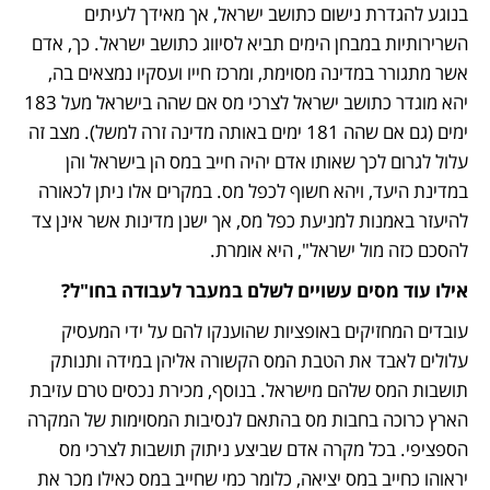
בנוגע להגדרת נישום כתושב ישראל, אך מאידך לעיתים 
השרירותיות במבחן הימים תביא לסיווג כתושב ישראל. כך, אדם 
אשר מתגורר במדינה מסוימת, ומרכז חייו ועסקיו נמצאים בה, 
יהא מוגדר כתושב ישראל לצרכי מס אם שהה בישראל מעל 183 
ימים (גם אם שהה 181 ימים באותה מדינה זרה למשל). מצב זה 
עלול לגרום לכך שאותו אדם יהיה חייב במס הן בישראל והן 
במדינת היעד, ויהא חשוף לכפל מס. במקרים אלו ניתן לכאורה 
להיעזר באמנות למניעת כפל מס, אך ישנן מדינות אשר אינן צד 
להסכם כזה מול ישראל", היא אומרת.
אילו עוד מסים עשויים לשלם במעבר לעבודה בחו"ל? 
עובדים המחזיקים באופציות שהוענקו להם על ידי המעסיק 
עלולים לאבד את הטבת המס הקשורה אליהן במידה ותנותק 
תושבות המס שלהם מישראל. בנוסף, מכירת נכסים טרם עזיבת 
הארץ כרוכה בחבות מס בהתאם לנסיבות המסוימות של המקרה 
הספציפי. בכל מקרה אדם שביצע ניתוק תושבות לצרכי מס 
יראוהו כחייב במס יציאה, כלומר כמי שחייב במס כאילו מכר את 