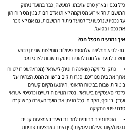
כלל נכסיו בארץ טרם עזיבתו. למעשה, כבר במועד ניתוק 
התושבות חל אירוע מס וקמה לאותו אדם חבות בגין מס רווח הון 
על נכסיו שנרכשו עד למועד ניתוק התושבות, גם אם לא מכר 
את נכסיו בפועל. 
איך נמנעים מכפל מס? 
 גוז- לביא ממליצה עלמספר פעולות מומלצות שניתן לבצע 
וחשוב לתעד על מנת להוכיח ניתוק תושבות לצרכי מס: 
•	נתקו כל זיקה (שאינה חיונית) לישראל (מכרו/השכירו לטווח 
ארוך את בית מגוריכם, סגרו תיקים ברשויות המס, הצהירו על 
ביטול תושבות בביטוח הלאומי, הימנעו מקיום קשרים 
כלכליים/עסקיים בישראל, בטלו מנויים חודשיים וכרטיסי אשראי 
ועוד). בנוסף, הקדימו ככל הניתן את מועד העזיבה כך שיקרה 
טרם שינוי החקיקה. 
•	הוכיחו זיקה מהותית למדינת היעד באמצעות קניית 
נכסים/קיום פעילות עסקית (בין היתר באמצעות פתיחת 