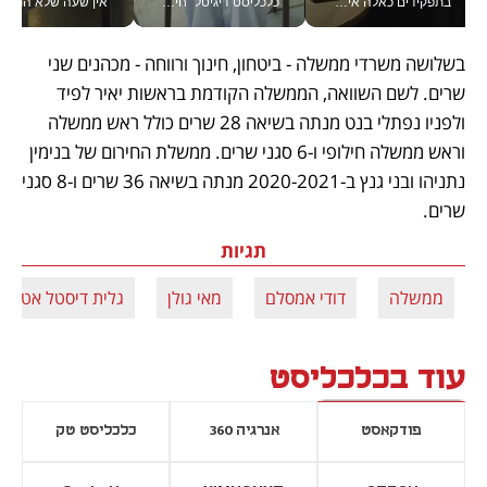
בתפקידים כאלה אי אפשר לחכות: אושרת לוי מניעה השקעות ענק מהטלפון_v
כלכליסט דיגיטל "חינוך הוא המשימה של החיים שלי"_v
אין שעה שלא התעסקתי במשבר - טל אלכסנדרוביץ’ שגב מנהלת משברים
בשלושה משרדי ממשלה - ביטחון, חינוך ורווחה - מכהנים שני 
שרים. לשם השוואה, הממשלה הקודמת בראשות יאיר לפיד 
ולפניו נפתלי בנט מנתה בשיאה 28 שרים כולל ראש ממשלה 
וראש ממשלה חילופי ו-6 סגני שרים. ממשלת החירום של בנימין 
נתניהו ובני גנץ ב-2020-2021 מנתה בשיאה 36 שרים ו-8 סגני 
שרים. 
תגיות
ממשלה
דודי אמסלם
מאי גולן
גלית דיסטל אטרבי
עוד בכלכליסט
פודקאסט
אנרגיה 360
כלכליסט טק