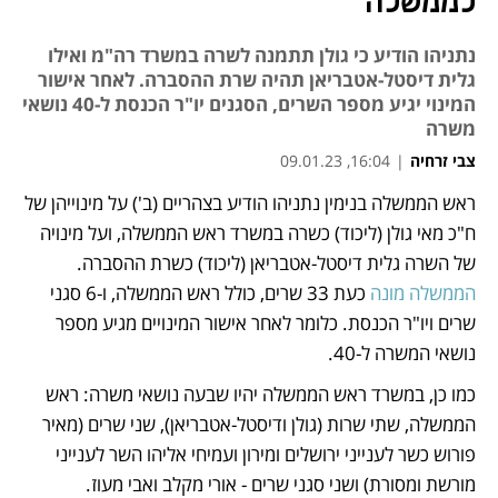
לממשלה
נתניהו הודיע כי גולן תתמנה לשרה במשרד רה"מ ואילו
גלית דיסטל-אטבריאן תהיה שרת ההסברה. לאחר אישור
המינוי יגיע מספר השרים, הסגנים יו"ר הכנסת ל-40 נושאי
משרה
צבי זרחיה
|
16:04, 09.01.23
ראש הממשלה בנימין נתניהו הודיע בצהריים (ב') על מינוייהן של 
נפתח בכרטיסייה חדשה
ח"כ מאי גולן (ליכוד) כשרה במשרד ראש הממשלה, ועל מינויה 
של השרה גלית דיסטל-אטבריאן (ליכוד) כשרת ההסברה. 
הממשלה מונה
 כעת 33 שרים, כולל ראש הממשלה, ו-6 סגני 
שרים ויו"ר הכנסת. כלומר לאחר אישור המינויים מגיע מספר 
נושאי המשרה ל-40. 
כמו כן, במשרד ראש הממשלה יהיו שבעה נושאי משרה: ראש 
הממשלה, שתי שרות (גולן ודיסטל-אטבריאן), שני שרים (מאיר 
פורוש כשר לענייני ירושלים ומירון ועמיחי אליהו השר לענייני 
מורשת ומסורת) ושני סגני שרים - אורי מקלב ואבי מעוז.