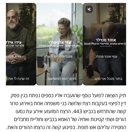
בתור מנכל אני מקבל מאות החלטות ביום, וה- Galaxy Z Fold8 Ultra עוזר לי לחתוך אותן מהר יותר_v
חינוך הוא המשישמה של החיים שלי - V
זה שינה לי את החיים: 
תיק הוצאה לפועל נוסף שהועברו אליו כספים נפתח בגין פסק 
דין לפיצוי בעקבות רצח שלושה בני משפחה אחת באירוע טרור 
קשה שהתרחש בכביש 443. הרצח המזעזע אירע עת נסעו 
הורים ושתי קטינות ואחיה של האמא בכביש וחוליית מחבלים 
המטירה עליהם אש תופת. בפיגוע קשה זה נרצחו ההורים והאח. 