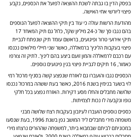
בפסק הדין בו גבתה לשכת ההוצאה לפועל את הכספים, נקבע 
פיצוי ליורשי אחי האישה. 
מהודעת הרשות עולה כי עוד בין תיקי ההוצאה לפועל הנוספים 
בהם נגבו סך של כ-24 מיליון שקל, כלול גם תיק המאחד 17 
תיקי אירועי טרור ופיגועים, בראשם עומד תיק שנפתח לגביית 
פיצוי בעקבות הלינץ' ברמאללה, כאשר שני חיילי מילואים נכנסו 
עם רכבם לרמאללה והמון זועם ביצע בהם לינץ'. לתיק זה צורפו 
כאמור, 16 תיקים לגביית פיצוי בגין פיגועים נוספים.
הכספים נגבו והועברו גם לאזרח שנפצע קשה בסניף מרכול רמי 
לוי בשער בנימין בשנת 2016, כאשר בעת ששהה במרכול נכנסו 
שלושה מחבלים והחלו מסע דקירות. האזרח נפצע בכל חלקי 
גופו ונקבעה לו נכות לצמיתות.
כספים נוספים הועברו לעיזבון בעקבות רצח שלושה מבני 
משפחה מירי מחבלים ליד המושב גפן בשנת 1996, בעת שנסעו 
במכוניתם לביתם שבמבוא ביתר, למשפחה שההורים נרצחו מירי 
מחבלים בכביש עוקף רמאללה בשנת 2000, ולאזרח שנפצע 