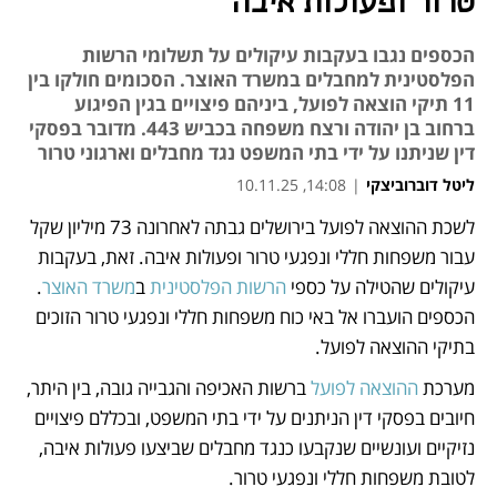
טרור ופעולות איבה
הכספים נגבו בעקבות עיקולים על תשלומי הרשות
הפלסטינית למחבלים במשרד האוצר. הסכומים חולקו בין
11 תיקי הוצאה לפועל, ביניהם פיצויים בגין הפיגוע
ברחוב בן יהודה ורצח משפחה בכביש 443. מדובר בפסקי
דין שניתנו על ידי בתי המשפט נגד מחבלים וארגוני טרור
ליטל דוברוביצקי
|
14:08, 10.11.25
לשכת ההוצאה לפועל בירושלים גבתה לאחרונה 73 מיליון שקל 
נפתח בכרטיסייה חדשה
נפתח בכרטיסייה חדשה
נפתח בכרטיסייה חדשה
עבור משפחות חללי ונפגעי טרור ופעולות איבה. זאת, בעקבות 
עיקולים שהטילה על כספי 
הרשות הפלסטינית
 ב
משרד האוצר
. 
הכספים הועברו אל באי כוח משפחות חללי ונפגעי טרור הזוכים 
בתיקי ההוצאה לפועל.
מערכת 
ההוצאה לפועל
 ברשות האכיפה והגבייה גובה, בין היתר, 
חיובים בפסקי דין הניתנים על ידי בתי המשפט, ובכללם פיצויים 
נזיקיים ועונשיים שנקבעו כנגד מחבלים שביצעו פעולות איבה, 
לטובת משפחות חללי ונפגעי טרור.