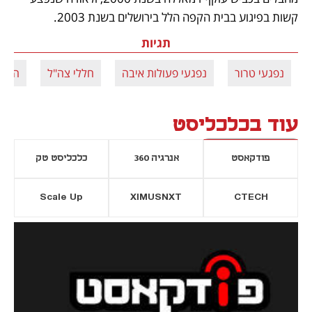
קשות בפיגוע בבית הקפה הלל בירושלים בשנת 2003.
תגיות
נפגעי טרור
נפגעי פעולות איבה
חללי צה"ל
הוצא
עוד בכלכליסט
פודקאסט
אנרגיה 360
כלכליסט טק
Scale Up
XIMUSNXT
CTECH
יסייה חדשה
נפתח בכרטיסייה חדשה