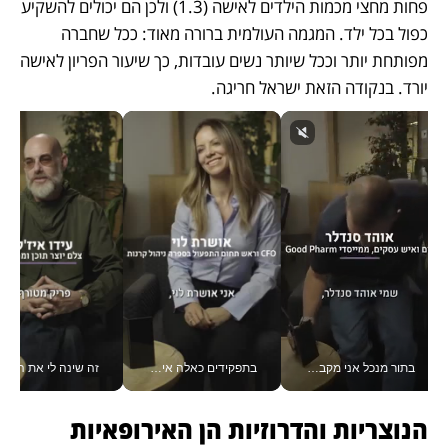
פחות מחצי מכמות הילדים לאישה (1.3) ולכן הם יכולים להשקיע 
כפול בכל ילד. המגמה העולמית ברורה מאוד: ככל שחברה 
מפותחת יותר וככל שיותר נשים עובדות, כך שיעור הפריון לאישה 
יורד. בנקודה הזאת ישראל חריגה.
בתור מנכל אני מקבל מאות החלטות ביום, וה- Galaxy Z Fold8 Ultra עוזר לי לחתוך אותן מהר יותר_v
בתפקידים כאלה אי אפשר לחכות: אושרת לוי מניעה השקעות ענק מהטלפון_v
זה שינה לי את החיים: 
הנוצריות והדרוזיות הן האירופאיות 