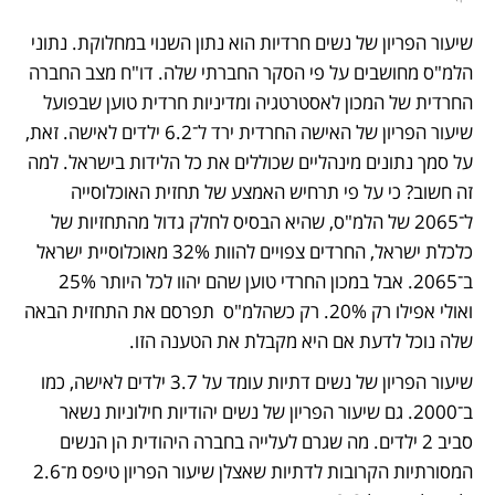
שיעור הפריון של נשים חרדיות הוא נתון השנוי במחלוקת. נתוני 
הלמ"ס מחושבים על פי הסקר החברתי שלה. דו"ח מצב החברה 
החרדית של המכון לאסטרטגיה ומדיניות חרדית טוען שבפועל 
שיעור הפריון של האישה החרדית ירד ל־6.2 ילדים לאישה. זאת, 
על סמך נתונים מינהליים שכוללים את כל הלידות בישראל. למה 
זה חשוב? כי על פי תרחיש האמצע של תחזית האוכלוסייה 
ל־2065 של הלמ"ס, שהיא הבסיס לחלק גדול מהתחזיות של 
כלכלת ישראל, החרדים צפויים להוות 32% מאוכלוסיית ישראל 
ב־2065. אבל במכון החרדי טוען שהם יהוו לכל היותר 25% 
ואולי אפילו רק 20%. רק כשהלמ"ס  תפרסם את התחזית הבאה 
שלה נוכל לדעת אם היא מקבלת את הטענה הזו.
שיעור הפריון של נשים דתיות עומד על 3.7 ילדים לאישה, כמו 
ב־2000. גם שיעור הפריון של נשים יהודיות חילוניות נשאר 
סביב 2 ילדים. מה שגרם לעלייה בחברה היהודית הן הנשים 
המסורתיות הקרובות לדתיות שאצלן שיעור הפריון טיפס מ־2.6 