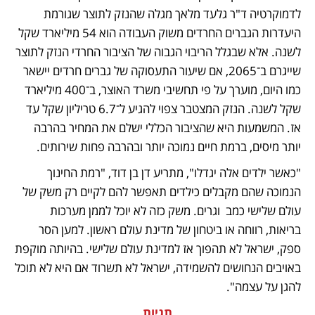
לדמוקרטיה ד"ר גלעד מלאך מגלה שהנזק לתוצר שגורמת 
היעדרות הגברים החרדים משוק העבודה הוא 54 מיליארד שקל 
לשנה. אלא שבגלל הריבוי הגבוה של הציבור החרדי הנזק לתוצר 
שייגרם ב־2065, אם שיעור התעסוקה של גברים חרדים יישאר 
כמו היום, מוערך על פי תחשיבי משרד האוצר, ב־400 מיליארד 
שקל לשנה. הנזק המצטבר צפוי להגיע ל־6.7 טריליון שקל עד 
אז. המשמעות היא שהציבור הכללי ישלם את המחיר בהרבה 
יותר מיסים, ברמת חיים נמוכה יותר ובהרבה פחות שירותים.
"כאשר ילדים אלה יגדלו", מתריע דן בן דוד, "רמת החינוך 
הנמוכה שהם מקבלים כילדים תאפשר להם לקיים רק משק של 
עולם שלישי כמב  וגרים. משק כזה לא יוכל לממן מערכות 
בריאות, רווחה או ביטחון של מדינת עולם ראשון. למען הסר 
ספק, ישראל לא תהפוך אז למדינת עולם שלישי. בהיותה מוקפת 
באויבים הנחושים להשמידה, ישראל לא תשרוד אם היא לא תוכל 
להגן על עצמה".
תגיות