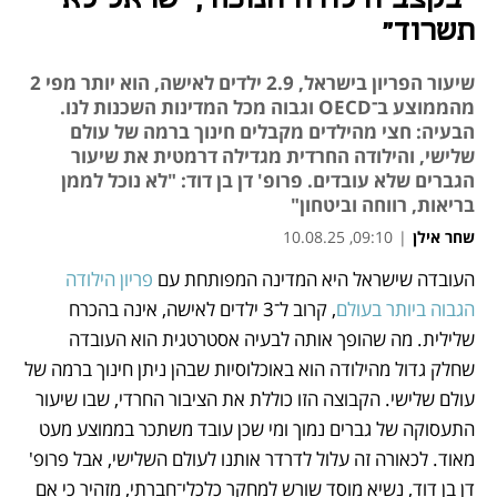
תשרוד"
שיעור הפריון בישראל, 2.9 ילדים לאישה, הוא יותר מפי 2
מהממוצע ב־OECD וגבוה מכל המדינות השכנות לנו.
הבעיה: חצי מהילדים מקבלים חינוך ברמה של עולם
שלישי, והילודה החרדית מגדילה דרמטית את שיעור
הגברים שלא עובדים. פרופ' דן בן דוד: "לא נוכל לממן
בריאות, רווחה וביטחון"
שחר אילן
|
09:10, 10.08.25
העובדה שישראל היא המדינה המפותחת עם 
פריון הילודה 
נפתח בכרטיסייה חדשה
נפתח בכרטיסייה חדשה
נפתח בכרטיסייה חדשה
נפתח בכרטיסייה חדשה
הגבוה ביותר בעולם
, קרוב ל־3 ילדים לאישה, אינה בהכרח 
שלילית. מה שהופך אותה לבעיה אסטרטגית הוא העובדה 
שחלק גדול מהילודה הוא באוכלוסיות שבהן ניתן חינוך ברמה של 
עולם שלישי. הקבוצה הזו כוללת את הציבור החרדי, שבו שיעור 
התעסוקה של גברים נמוך ומי שכן עובד משתכר בממוצע מעט 
מאוד. לכאורה זה עלול לדרדר אותנו לעולם השלישי, אבל פרופ' 
דן בן דוד, נשיא מוסד שורש למחקר כלכלי־חברתי, מזהיר כי אם 