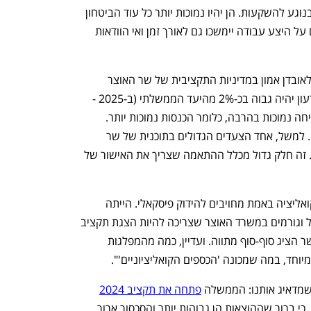
ענף במתח גבוה
מדברים כלכלה, עסקים ומה שב
עוד ציינה מוהלברונר כי "יש לנו חששות בנוגע להשקעות. הן יהיו נמוכות יותר כל עוד הביטחון 
לא יוחזר, הריביות יישארו גבוהות, אילוצים על היצע עבודה יימשכו גם לאורך זמן ואי הוודאות 
עוד נקודה שמוהלברונר הדגישה קשורה לאובדן אמון במדיניות התקציבית של שר האוצר 
בצלאל סמוטריץ': "אנו עדיין צופים שהגירעון יהיה גבוה בכ-2% מהיעד הממשלתי (ב-2025 - 
א"פ). מדוע? ראשית, כי יש לנו תחזיות צמיחה נמוכות בהרבה, כלומר הכנסות נמוכות יותר. 
שנית, לא ברור לנו אם כל הצעדים יאושרו. למשל, אחד הצעדים הגדולים בתוכנית של שר 
האוצר הוא הקפאת השכר במגזר הציבורי. זה חלק גדול מכלל ההתאמה שצריך את האישור של 
"שלישית, אנחנו סקפטיים שכל שותפי הקואליציה באמת מחויבים להידוק פיסקאלי. הייתה 
ביקורת ציבורית רבה מצד נגיד בנק ישראל וגורמים במשרד האוצר שצריכה להיות הצגת תקציב 
לשנת 2025, אבל עברו חודשיים עד שהשר הציג סוף-סוף מתווה. ועדיין, כמה מהמפלגות 
יוחד, במה שמכונה 'הכספים הקואליציוניים'". 
 שמדאיג אותנו: הממשלה 
פתחה את תקציב 2024
והעלתה את תקרת ההוצאה לשנה זו שוב, כי ברור שההוצאות הן גבוהות יותר והסכסוך ארוך 