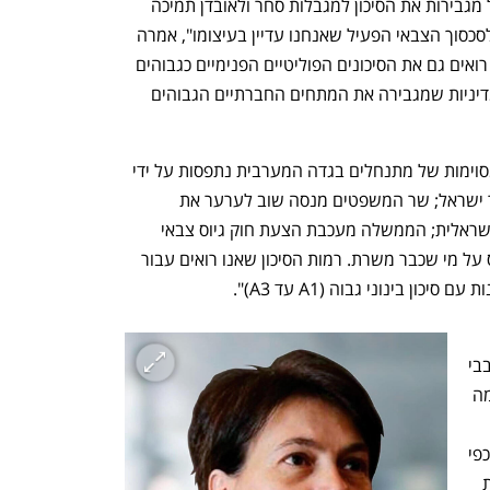
"ההחלטות הפוליטיות של ממשלת ישראל מגבירות את הסיכון למגבלות סחר ולאובדן תמיכה 
דיפלומטית בינלאומית חיונית, וזה מעבר לסכסוך הצבאי הפעיל שאנחנו עדיין בעיצומו", אמרה 
מוהלברונר. "זה לא רק גיאופוליטיקה: אנו רואים גם את הסיכונים הפוליטיים הפנימיים כגבוהים 
מאוד. לדעתנו, ממשלת ישראל נוקטת במדיניות שמגבירה את המתחים החברתיים הגבוהים 
היא נתנה לכך מספר דוגמות: "פעילויות מסוימות של מתנחלים בגדה המערבית נתפסות על ידי 
השב"כ כמגבירות סיכונים ביטחוניים עבור ישראל; שר המשפטים מנסה שוב לערער את 
עצמאותה וחוזקה של מערכת המשפט הישראלית; הממשלה מעכבת הצעת חוק גיוס צבאי 
לחרדים, על אף שהדבר יפחית את העומס על מי שכבר משרת. רמות הסיכון שאנו רואים עבור 
ן בינוני גבוה (A1 עד A3)". 
"הפעם זה באמת שונה" ממה שראינו בסבבי 
לחימה קודמים, ומהשיחה איתה עולה כי מה 
לות של הממשלה. 
"אנחנו לא רואים את הכלכלה מתאוששת כפי 
שקרה בעבר. הוצאות הביטחון יהיו גבוהות 