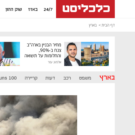
24/7
באזז
שוק ההון
דף הבית
בארץ
מחיר הבניין בארה"ב
צנח ב-90%,
והחלומות על תשואה
גבוהה התנפצו
אלמוג עזר
בארץ
משפט
רכב
דעות
קריירה
uns 100