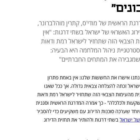
ונים"
ת הראשית של מודי'ס, קתרין מוהלברונר,
וג האשראי של ישראל בשתי דרגות: "אין
ת הצבאי הזה שתחזיר לישראל רמת ודאות
אסטרטגיית ניהול המלחמה היא הבעיה:
שמגבירה את המתחים החברתיים"
"מאז שפרסמנו את הדוח, האירועים מבחינתנו אישרו את החששות שלנו: אין באמת פתרון 
באופק בטווח הקרוב, על אף שאין ספק שישראל זכתה להצלחה צבאית גדולה. אך ככל שאנו 
יכולים לראות, אין אסטרטגיית יציאה אמיתית מהעימות הצבאי הזה שתחזיר לישראל רמת ודאות 
וביטחון בעתיד, שחיוני בסופו של דבר להשקעות ולכלכלה" - כך אמרה המדרגת הראשית וסגנית 
נשיא מודי'ס, קתרין מוהלברונר, בוובינר מיוחד שערכה סוכנות הדירוג עם משקיעים כדי להסביר 
של ישראל
 בשתי דרגות ולהותיר את תחזית הדירוג 