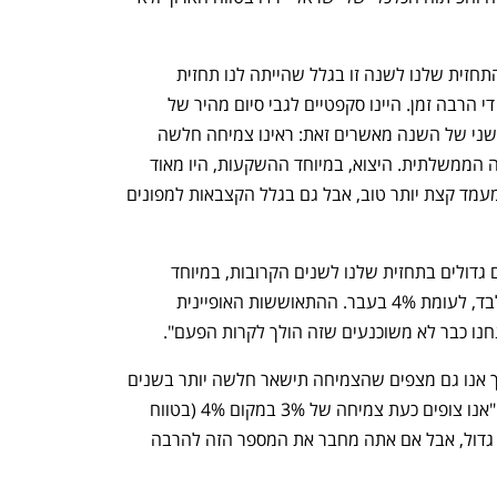
על כך אמרה מוהלברונר: "לא שינינו את התחזית שלנו לשנה זו בגלל שהייתה לנו תחזית 
צמיחה נמוכה בהרבה מרוב האחרים כבר די הרבה זמן. היינו סקפטיים לגבי סיום מהיר של 
המלחמה במשך זמן מה, ונתוני הרבעון השני של השנה מאשרים זאת: ראינו צמיחה חלשה 
מאוד, וגם היא נבעה כמעט כולה מהצריכה הממשלתית. היצוא, במיוחד ההשקעות, היו מאוד 
חלשים, כאשר הצריכה הפרטית החזיקה מעמד קצת יותר טוב, אבל גם בגלל הקצבאות למפונים 
מנגד, היא הסבירה: "אנחנו עושים שינויים גדולים בתחזית שלנו לשנים הקרובות, במיוחד 
לשנה הבאה: תחזית צמיחה של 1.5% בלבד, לעומת 4% בעבר. ההתאוששות האופיינית 
נפתח בכרטיסייה חדשה
נפתח בכרטיסייה חדשה
נו כבר לא משוכנעים שזה הולך לקרות הפעם".
"לשנת 2026 אנו מצפים להתאוששות, אך אנו גם מצפים שהצמיחה תישאר חלשה יותר בשנים 
הקרובות ממה שציפינו לפני כן", הוסיפה. "אנו צופים כעת צמיחה של 3% במקום 4% (בטווח 
הארוך - א"פ). אולי חושבים שזה לא שינוי גדול, אבל אם אתה מחבר את המספר הזה להרבה 