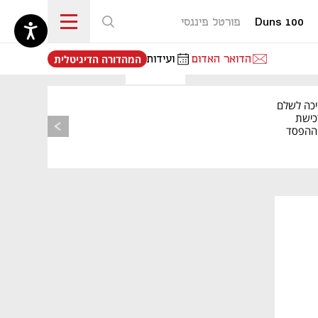
Duns 100
פורטל פיננסי
נפתח בכרטיסייה חדשה
הדואר האדום
ועידות
המהדורה הדיגיטלית
יכה לשלם
כישת
BASE: ההפסד
הרבעוני זינק ל-76