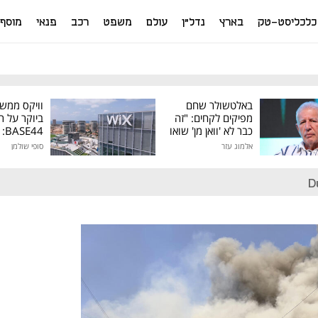
כלכליסט-טק
בארץ
נדל"ן
עולם
משפט
רכב
פנאי
מוסף
באלטשולר שחם
וויקס ממש
מפיקים לקחים: "זה
ביוקר על ר
כבר לא 'וואן מן' שואו
44
של גילעד"
אלמוג עזר
סופי שולמן
מיליון דולר
D