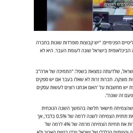
מוהלברונר הדגישה גם את הסיכונים הפוליטיים הפנימיים: "יש קבוצות מופרדות שונות בחברה 
הישראלית, וזה שונה מבעבר. גם התמיכה הבינלאומית בישראל שונה לעומת העבר. היא לא 
עוד היא ציינה את התדמית הרעועה של ישראל, שלדעתה נמצאת בשפל: "התמיכה של ארה"ב 
היא קריטית לחלוטין, והיא נראית קצת פחות מוצקה. חברות זרות לא שאלו בעבר אם יש ספקים 
ישראלים מעורבים בעסקאות מסוימות. כעת יש מחשבות על 'האם אנחנו רוצים לעשות עסקים 
פעם זה שונה".
בדו"ח שפרסמה ביום שישי צפתה מודי'ס שהצמיחה תישאר חלשה בהמשך השנה הנוכחית 
ובשנת 2025. כתוצאה מכך, היא הורידה את תחזית הצמיחה לשנה לרמה של 0.5% בלבד, אך 
חמור מכך - לשנה הבאה היא הורידה בחדות את תחיזת הצמיחה מרמה של 4% לרמה של 
1.5% בלבד. בעיני סוכנות הדירוג, הצמיחה והפיתוח הכלכלי של ישראל יירדו בטווח הארוך ולא 