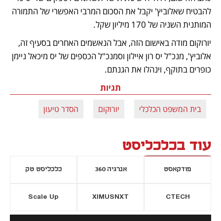
להבטיח שאלוביץ' יקבל את הסכום המרבי האפשרי של התמורה 
המותנית השניה של 170 מיליון שקל. 
יורוקום מודה באישום הזה, אבל הנאשמים האחרים בסעיף זה, 
אלוביץ', מנכ"ל יס רון איילון וסמנכ"ל הכספים של יס מיכאל ניימן 
כופרים בתוקף, וינהלו את הגנתם.
תגיות
בית המשפט הכלכלי
יורוקום
הסדר טיעון
עוד בכלכליסט
פודקאסט
אנרגיה 360
כלכליסט טק
Scale Up
XIMUSNXT
CTECH
יסייה חדשה
נפתח בכרטיסייה חדשה