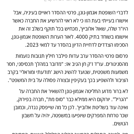
לדברי השופטת אגמון-גונן, פרטי ההסדר ראויים בעיניה, אבל 
אישורו בעייתי בעת הזו כי לא ראוי להרשיע את החברה כאשר 
היו"ר שלה, שאול אלוביץ', מכחיש בכל תוקף בשלב זה את 
אישומו בשוחד בתיק 4000. לאור הערות השופטת אגמון-גונן, 
הסכימו הצדדים לדחיית הדיון בהסדר עד למאי 2023.
פרסום פרטי ההסדר ערב עדות פילבר חילץ תגובות נזעמות 
מהסניגורים. עו"ד ז'ק חן הגיב אז: "מדובר במהלך תכסיסני, חסר 
משמעות משפטית, שנועד להשיג הישג 'תודעתי ומוראלי' בקרב 
הציבור ולהשפיע בכך בעקיפין ובצורה פסולה על בית המשפט".
לא ברור מדוע החליטה אגמון-גונן להשאיר את החברה על 
"הגריל". יורוקום היא ממילא כבר "סוס מת", חברה בפירוק, 
ואינה עוד בשליטת אלוביץ'. לכן כל מה שייפסק נגדה, וכמובן 
שכר טרחת המפרקים שיופיעו במשפטה, יהיה על חשבון 
הנושים. 