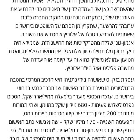
מה, לפיכך, התכלית בהמשך ההליך הפלילי? ראשית, המסורת 
שהשתרשה כאן של העמדה לדין של תאגידים כדי להרתיע את 
האורגנים שלה, ובמקרה הנוכחי גם החזקת החברה כ"בת 
ערובה" להרשעה, שתקרין מן הסתם על השופטים בירושלים 
שאמורים להכריע בגורלו של אלוביץ שמכחיש את השוחד. 
אגמון-גונן שללה מהפרקליטות את ההישג הזה, שממילא היה 
ריק מתוכן מלכתחילה כיוון שלתאגיד אין מחשבה פלילית, והסדר 
הטיעון עמו לא משליך כהוא זה על קיומה או היעדרה של 
מחשבה פלילית אצל היו"ר אלוביץ.
עסקת בזק-יס שאושרה בידי נתניהו היא הרכיב המרכזי בהטבה 
הרגולטורית הנטענת בכתב האישום שמתברר כרגע במחוזי 
בירושלים. ערכה הכספי מוערך בלמעלה ממיליארד שקל. הסכום 
נפרט לשלוש פעימות - 680 מיליון שקל במזומן, ושתי תמורות 
מותנות: 200 מיליון בדרך של קיזוז הכנסות חייבות במס, 
והפעימה השנייה - 170 מיליון שקל – שהיא נשוא כתב האישום 
בתיק שנדון בפני אגמון-גונן בתל אביב. "תוכנית מרמתית", לפי 
כתב האישום, לדחייה שיטתית של תשלומים לספקים של יס כדי 