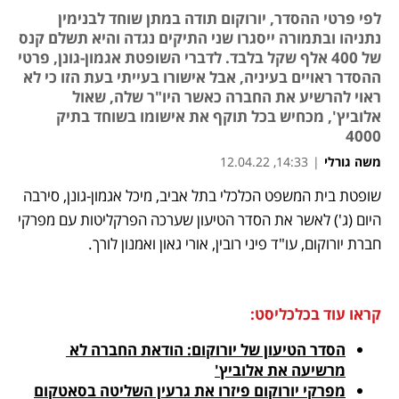
לפי פרטי ההסדר, יורוקום תודה במתן שוחד לבנימין
נתניהו ובתמורה ייסגרו שני התיקים נגדה והיא תשלם קנס
של 400 אלף שקל בלבד. לדברי השופטת אגמון-גונן, פרטי
ההסדר ראויים בעיניה, אבל אישורו בעייתי בעת הזו כי לא
ראוי להרשיע את החברה כאשר היו"ר שלה, שאול
אלוביץ', מכחיש בכל תוקף את אישומו בשוחד בתיק
4000
משה גורלי
|
14:33, 12.04.22
שופטת בית המשפט הכלכלי בתל אביב, מיכל אגמון-גונן, סירבה 
נפתח בכרטיסייה חדשה
נפתח בכרטיסייה חדשה
נפתח בכרטיסייה חדשה
נפתח בכרטיסייה חדשה
היום (ג') לאשר את הסדר הטיעון שערכה הפרקליטות עם מפרקי 
חברת יורוקום, עו"ד פיני רובין, אורי גאון ואמנון לורך.
קראו עוד בכלכליסט:
הסדר הטיעון של יורוקום: הודאת החברה לא 
מרשיעה את אלוביץ'
מפרקי יורוקום פיזרו את גרעין השליטה בסאטקום