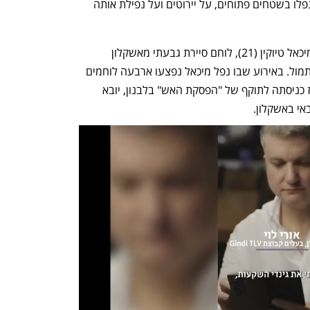
ואחר הצהריים צה"ל עדכן על שיגורים שנפלו בשטחים פתוחים, על יירוטים ועל נפילת אותה 
צה"ל הודיע הבוקר על נפילתו של סמ"ר מיכאל טיוקין (21), לוחם סיירת גבעתי מאשקלון 
שנהרג מפגיעת רחפן נפץ בדרום לבנון אתמול. באירוע שבו נפל מיכאל נפצעו ארבעה לוחמים 
נוספים באורח קל. מיכאל החלל ה-13 מאז כניסתה לתוקף של "הפסקת האש" בלבנון, יובא 