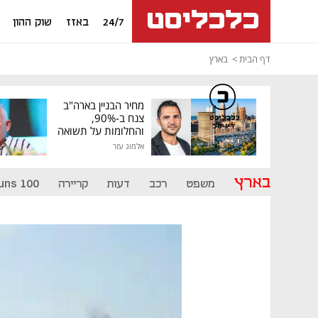
24/7
באזז
שוק ההון
דף הבית
בארץ
מחיר הבניין בארה"ב
צנח ב-90%,
כלכליסט
דיגיטל
והחלומות על תשואה
גבוהה התנפצו
אלמוג עזר
בארץ
משפט
רכב
דעות
קריירה
uns 100