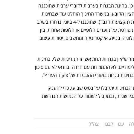
שניתן בבית הספר יהיה הציון הקובע. כמו כן, בחינת הבגרות בערבית לדוברי ערבית שתוכננה 
ל-2 ביוני לא תתקיים, והציון הפנימי יהיה הציון הקובע. במשרד החינוך הוחלט עוד שבחינות 
במקצועות הבחירה ברמה של חמש יחידות (מקצועות הגבר), שתוכננו ל-4 ביוני, נדחות בשלב 
זה, ואגף הבחינות יפרסם בהמשך הודעה מפורטת על מועדים חלופיים או חלופות אחרות. בין 
היתר מדובר בבחינות במקצועות הביוטכנולוגיה, בנייה, אלקטרוניקה ומחשבים, יסודות עיצוב 
שר החינוך יואב קיש התייחס להחלטה ואמר ש“אין בגרויות תחת אש. זו המדיניות שלי. בחינות 
הבגרות נועדו לבחון ידע, יכולות והישגים לימודיים, לא התמודדות עם חרדה ובוודאי לא עם סיכון 
חינות בגרות באזורי ההגבלות של פיקוד העורף". 
לדברי השר, "החלטות לגבי המשך תקופת הבחינות יתקבלו על בסיס שבועי, כדי להעניק 
לתלמידים, להורים ולצוותי החינוך ודאות ככל שניתן, ובמקביל לשמור על הגמישות הנדרשת 
לה
עכו
לבנון
צה"ל