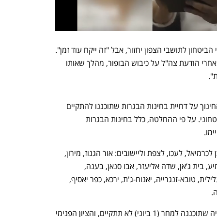
ראש הממשלה בנימין נתניהו אמר היום כי הביטחון לתושבי הצפון יחזור, אבל "זה ייקח עוד זמן". 
נתניהו אמר את הדברים בהצהרה שמסר אחרי הודעת צה"ל על כיבוש הבופור, מהלך שאותו 
".
בתוך כך, מוקדם יותר היום הודיע משרד החינוך על דחיית בחינות הבגרות שתוכננו להתקיים 
השבוע ביישובים בצפון - בשל המצב הביטחוני. על פי ההחלטה, כלל בחינות הבגרות 
ההחלטה מתייחסת ליישובי קו העימות, וכן לכרמיאל, לעכו, לצפת וליישובים: אור הגנוז, מירון, 
בר יוחאי, ספסופה, יסוד המעלה, כסרא-סמיע, בית ג’אן, שדה אליעזר, אבו סנאן, בענה, 
ג’דיידה-מכר, ג’וליס, דיר אל-אסד, חצור הגלילית, טובא-זנגרייה, יאנוח-ג'ת, ירכא, כפר יאסיף, 
.
על פי ההחלטה, בחינת הבגרות בהיסטוריה שתוכננה למחר (1 ביוני) לא תתקיים, והציון הפנימי 