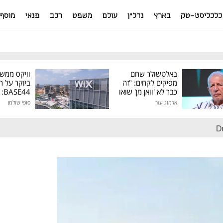
כלכליסט-טק
בארץ
נדל"ן
עולם
משפט
רכב
פנאי
מוסף
באלטשולר שחם
וויקס ממש
מפיקים לקחים: "זה
ביוקר על ר
כבר לא 'וואן מן' שואו
44
של גילעד"
אלמוג עזר
סופי שולמן
מיליון דולר
D