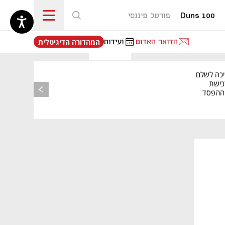
Duns 100
פורטל פיננסי
נפתח בכרטיסייה חדשה
הדואר האדום
ועידות
המהדורה הדיגיטלית
יכה לשלם
כישת
BASE: ההפסד
הרבעוני זינק ל-76