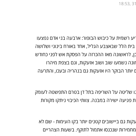
18:53, 3
הירי מלבנון לא נפסק, ביום שבו צה"ל הודיע רשמית על כיבוש הבופור: ארבעה בני אדם נפצעו 
הערב (ראשון) מפגיעת רחפן באזור מושב בית הלל שבאצבע הגליל, אחד באורח בינוני ושלושה 
באורח קל. שריפה פרצה גם בתל דן. כמו כן, לראשונה מאז ההכרזה על הפסקת אש לפני כחודש 
וחצי נשמעה אזעקה במעלות. בקריית שמונה נשמעו שוב ושוב אזעקות, וגם בצפת מיהרו 
למרחבים המוגנים. זה קרה אחרי שמוקדם יותר הבוקר היו אזעקות גם בנהריה ובעכו, והתרעה 
מכבאות והצלה נמסר כי לוחמי האש השיגו שליטה על השריפה בתל דן בטרם התפשטה לעומק 
השמורה. בבית הלל פועלים הכבאים בזירת פגיעה ישירה במבנה. צוותי הכיבוי ניתקו מקורות 
לצד האזעקות בערים, כל העת נשמעו אזעקות גם ביישובים קטנים יותר בקו העימות - שם לא 
יתקיימו גם מחר לימודים עקב ההנחיות המחמירות שנכנסו אתמול לתוקף. בשעות הצהריים 