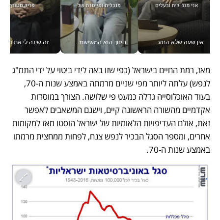
אין שעה שלא התעסקתי במשבר - טל אלכסנדרוביץ’ שגב מנהלת משברים תקשורתיים מכל מקום עם ה- Galaxy Z Fold8 Ultra שלה_v
חינוך הוא המשישמה של החיים שלי - V
זה שינה לי את החיים: 
מאז, רמת החיים בישראל (כפי שזו באה לידי ביטוי על ידי התמ"ג 
לנפש) עלתה ליותר מפי שניים מרמתה באמצע שנות ה-70, 
בעוד האוכלוסייה גדלה כמעט פי שלושה. הצורך במוסדות 
אקדמיים מהשורה הראשונה קיים, וישנם המשאבים לאפשר 
זאת, אולם העדיפויות הלאומיות של ישראל הוסטו מאז למקומות 
אחרים, ומספר הסגל הבכיר לנפש צנח, לפחות ממחצית מרמתו 
באמצע שנות ה-70.