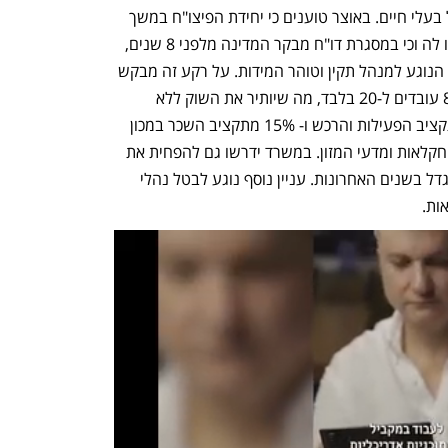
פיקוח על ענף ההטלה ואכיפת ההגנה על בעלי חיים. באוצר טוענים כי יחידת הפיצו"ח במשך 
שנים אינה עומדת ביעדי הביצוע שהוגדרו לה וכי במסגרת דו"ח מבקר המדינה מלפני 8 שנים, 
תוארו כשלים קשים בפעילות היחידה בכל הנוגע למנהל תקין וטוהר המידות. על רקע זה מבקש 
האוצר לקצץ את כוח האדם ביחידה מכ-80 עובדים ל-20 בלבד, מה שיותיר את השוק ללא 
פיקוח. צעד נוסף נוגע להפחתת 15% מתקציב הפעילות והרכש ו- 15% מתקציב השכר במכון 
הוולקני, העוסק במחקר ופיתוח בתחומי החקלאות ומדעי המזון. במשרד ידרשו גם להפחית את 
תקציב התפעול והרכש, שלטענת האוצר גדל בשנים האחרונות. עניין נוסף נוגע לבטל נהלי 
ות. 