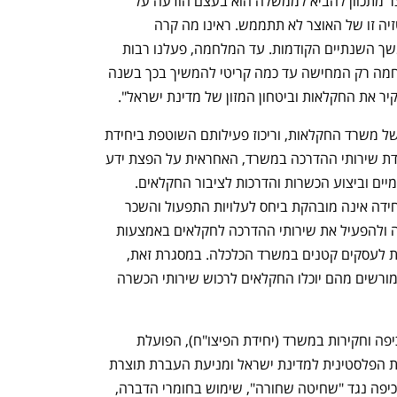
התנגדותו ומסר:"תקציב החקלאות שהאוצר מתכוון להביא לממשלה הוא בעצם הודעה על 
חיסולו של משרד החקלאות בישראל. פנטזיה זו של האוצר לא תתממש. ראינו מה קרה 
לחקלאות כשמשרד האוצר ניהל אותה במשך השנתיים הקודמות. עד המלחמה, פעלנו רבות 
לחיזוק החקלאות ותמיכה בחקלאים, המלחמה רק המחישה עד כמה קריטי להמשיך בכך בשנה 
קיר את החקלאות וביטחון המזון של מדינת ישראל".
התכנית כוללת את סגירת סניפי המחוזות של משרד החקלאות, וריכוז פעילותם השוטפת ביחידת 
מטה מרכזית. צעד נוסף נוגע לצמצום יחידת שירותי ההדרכה במשרד, האחראית על הפצת ידע 
חקלאי באמצעות עריכת מחקרי שדה יישומיים וביצוע הכשרות והדרכות לציבור החקלאים. 
באוצר טוענים כי תועלת ההפעלה של היחידה אינה מובהקת ביחס לעלויות התפעול והשכר 
הגבוהות הכרוכות בהפעלתה ויש לצמצמה ולהפעיל את שירותי ההדרכה לחקלאים באמצעות 
מיקור חוץ בדומה לפעילות המעוף בסוכנות לעסקים קטנים במשרד הכלכלה. במסגרת זאת, 
משרד החקלאות יקים מאגר של מדריכים מורשים מהם יוכלו החקלאים לרכוש שירותי הכשרה 
הצעד השלישי נוגע ליחידה המרכזית לאכיפה וחקירות במשרד (יחידת הפיצו"ח), הפועלת 
לפיקוח על מעבר תוצרת חקלאית מהרשות הפלסטינית למדינת ישראל ומניעת העברת תוצרת 
חקלאית אסורה. בנוסף היחידה מבצעת אכיפה נגד "שחיטה שחורה", שימוש בחומרי הדברה, 