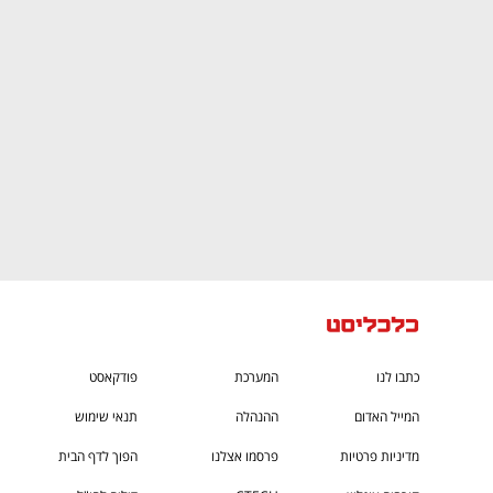
CTech – the
הבית של ההייטק הישראלי
כתבו לנו
המערכת
פודקאסט
המייל האדום
ההנהלה
תנאי שימוש
מדיניות פרטיות
פרסמו אצלנו
הפוך לדף הבית