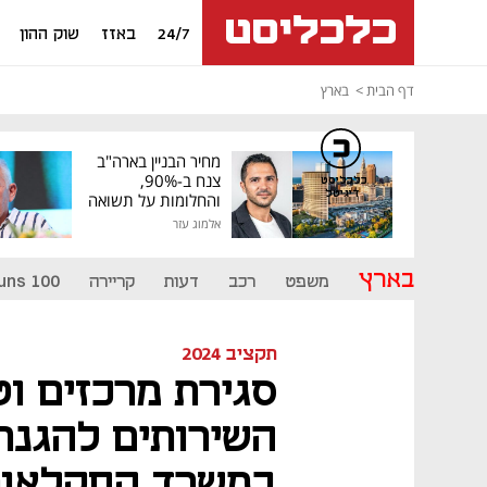
24/7
באזז
שוק ההון
דף הבית
בארץ
מחיר הבניין בארה"ב
צנח ב-90%,
כלכליסט
דיגיטל
והחלומות על תשואה
גבוהה התנפצו
אלמוג עזר
בארץ
משפט
רכב
דעות
קריירה
uns 100
תקציב 2024
סגירת מרכזים וט
השירותים להגנת
במשרד החקלאו