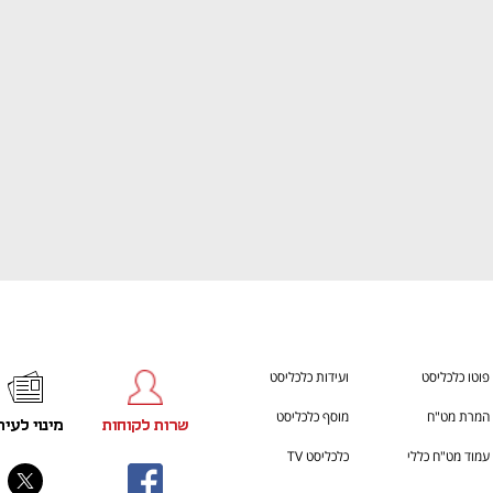
ענף במתח גבוה
מדברים כלכלה, עסקים ומה שב
פוטו כלכליסט
ועידות כלכליסט
המרת מט"ח
מוסף כלכליסט
שרות לקוחות
מינוי לעית
עמוד מט"ח כללי
כלכליסט TV