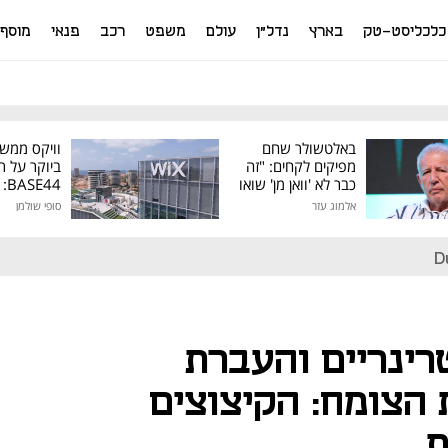
כלכליסט-טק
בארץ
נדל"ן
עולם
משפט
רכב
פנאי
מוסף
באלטשולר שחם
וויקס ממש
מפיקים לקחים: "זה
ביוקר על ר
כבר לא 'וואן מן' שואו
44
של גילעד"
אלמוג עזר
סופי שולמן
מיליון דולר
D
רינריים והעברת
 הצומח: הקיצוצים
ת