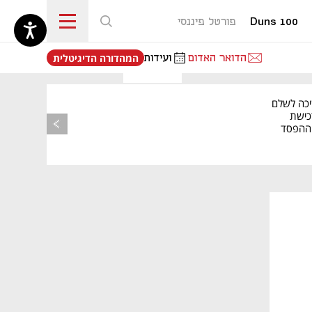
Duns 100
פורטל פיננסי
נפתח בכרטיסייה חדשה
הדואר האדום
ועידות
המהדורה הדיגיטלית
יכה לשלם
כישת
BASE: ההפסד
הרבעוני זינק ל-76
נפתח בכרטיסייה חדשה