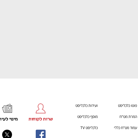
h – the gateway to Tech
You're NXT
פוטו כלכליסט
ועידות כלכליסט
המרת מט"ח
מוסף כלכליסט
שרות לקוחות
מינוי לעית
עמוד מט"ח כללי
כלכליסט TV