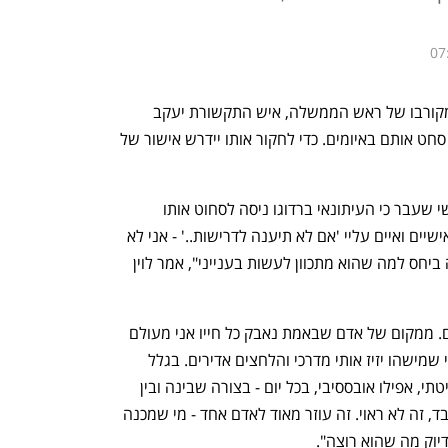
07
 נגד מקורבו של ראש הממשלה, איש התקשורת יעקב 
ברדוגו, החלה המשטרה בבדיקה אם הוא סחט אותם באיומים. כדי לחקור אותו יידרש אישור של 
שר המשפטים יריב לוין האשים ביום שלישי שעבר כי העיתונאי ברדוגו ניסה לסחוט אותו 
לכאורה באיומים. "הוא דרש ממני דברים אישיים ואיים עליי 'אם לא תיענה לדרישות..' - אני לא 
רוצה לחזור על המילה שהוא השתמש בה ביחס למה שהוא מתכוון לעשות בענייני", אמר לוין 
לוין ציין כי "אני אומר דברים קשים ועצובים. ממקום של אדם שבאמת נאבק כל חייו אני מעולם 
לא סטיתי מהדרך. גם עכשיו, אין שום סיכוי שמישהו יזיז אותי מדרכי והלחצים אדירים. בגלל 
עניינים אישיים הוא משמיץ אותי באופן שיטתי, אפילו אובססיבי, בכל יום - בצורה שבינה ובין 
המציאות אין קשר. אני חושב שזה לא מכובד, זה לא ראוי. זה עוזר מאוד לאדם אחד - מי שמכנה 
יוק מה שהוא רוצה".