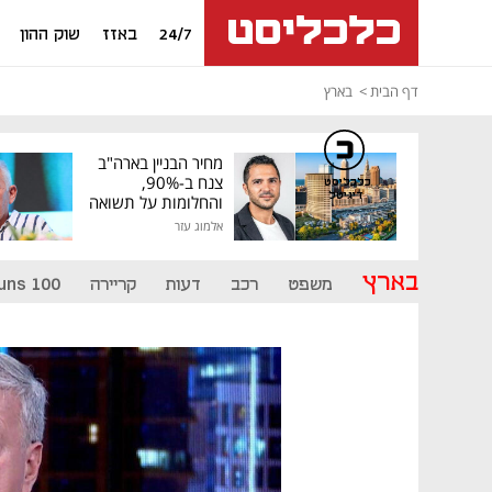
24/7
באזז
שוק ההון
דף הבית
בארץ
מחיר הבניין בארה"ב
צנח ב-90%,
כלכליסט
דיגיטל
והחלומות על תשואה
גבוהה התנפצו
אלמוג עזר
בארץ
משפט
רכב
דעות
קריירה
uns 100