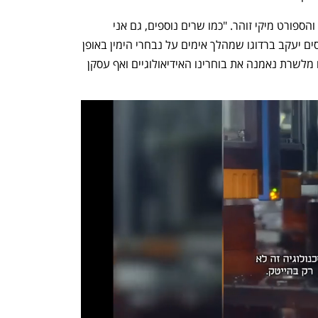
אחרי לוין, יצא נגד ברדוגו גם שר התרבות והספורט מיקי זוהר. "כמו שרים נוספים, גם אני 
נתקלתי בתופעת האיומים מבעל האינטרסים יעקב ברדוגו שמהלך אימים על נבחרי הימין באופן 
בזוי", הוא אמר. "שום דבר לא יעצור אותנו מלשרת נאמנה את בוחרינו האידיאולוגיים ואף עסקן 