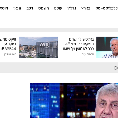
כלכליסט-טק
בארץ
נדל"ן
עולם
משפט
רכב
פנאי
מוסף
באלטשולר שחם
וויקס ממש
מפיקים לקחים: "זה
ביוקר על ר
כבר לא 'וואן מן' שואו
44
של גילעד"
אלמוג עזר
סופי שולמן
מיליון דולר
D