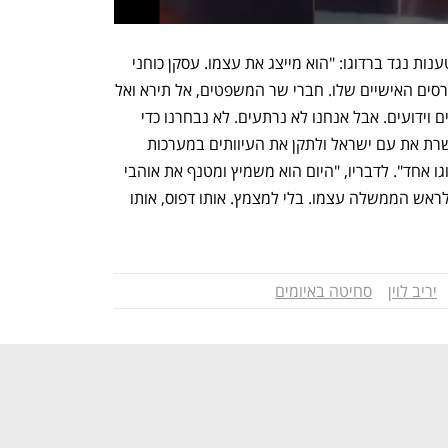
גם שר התקשורת שלמה קרעי הצטרף לטענות נגד ברדוגו: "הוא מייצג את עצמו. עסקן כוחני 
שמנסה לנהל את המדינה בהתאם לאינטרסים האישיים שלו. חברי שר המשפטים, אל תירא ואל 
תחת! האיומים, הלחצים והשקרים – מוכרים וידועים. אבל אנחנו לא נרתעים. לא נבחרנו כדי 
לרצות פרשנים עם מיקרופון – אלא כדי לשרת את עם ישראל ולתקן את העיוותים במערכות 
המשפט והתקשורת. לא נעצור בגלל ברדוגו אחד". לדבריו, "היום הוא משמיץ ומטנף את אוהבי 
ראש הממשלה, ומחר הוא יעשה זאת גם לראש הממשלה עצמו. בלי למצמץ. אותו דפוס, אותו 
יריב לוין
סחיטה באיומים