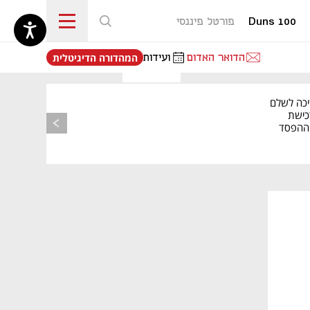
Duns 100
פורטל פיננסי
נפתח בכרטיסייה חדשה
הדואר האדום
ועידות
המהדורה הדיגיטלית
יכה לשלם
כישת
BASE: ההפסד
הרבעוני זינק ל-76