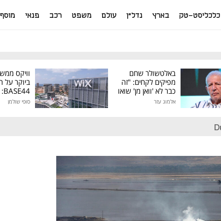
כלכליסט-טק
בארץ
נדל"ן
עולם
משפט
רכב
פנאי
מוסף
באלטשולר שחם
וויקס ממש
מפיקים לקחים: "זה
ביוקר על ר
כבר לא 'וואן מן' שואו
44
של גילעד"
אלמוג עזר
סופי שולמן
מיליון דולר
D