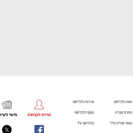
ענף במתח גבוה
מדברים כלכלה, עסקים ומה שב
פוטו כלכליסט
ועידות כלכליסט
המרת מט"ח
מוסף כלכליסט
שרות לקוחות
מינוי לעית
עמוד מט"ח כללי
כלכליסט TV