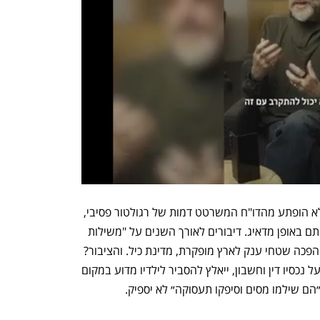
אף אחד מהמשרדים השותפים להפקרה לא הופתע מהדו"ח המשרטט דמות של רגולטור פסיבי, 
רדום וחלש. חלקם אף מגינים על התנהלותם באופן מדאיג. דיבורים לאורך השנים על "משילות 
בנגב" מסתכמים בכך שהמדינה מיוזמתה הפכה שטחי ענק לארץ מופקרת, מדינת כיל. והציבור? 
אם הוא לא יתעורר וידרוש מאלו שהפקיד על נכסיו דין וחשבון, ייאלץ להסביר לילדיו מדוע במקום 
״הם שילמו מסים וסיפקו תעסוקה״ לא יספיק.