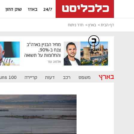
24/7
באזז
שוק ההון
דף הבית
בארץ
חדר ניתוח
מחיר הבניין בארה"ב
צנח ב-90%,
כלכליסט
דיגיטל
והחלומות על תשואה
גבוהה התנפצו
אלמוג עזר
בארץ
משפט
רכב
דעות
קריירה
uns 100