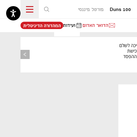
Duns 100
פורטל פיננסי
נפתח בכרטיסייה חדשה
הדואר האדום
ועידות
המהדורה הדיגיטלית
יכה לשלם
כישת
BASE: ההפסד
הרבעוני זינק ל-76