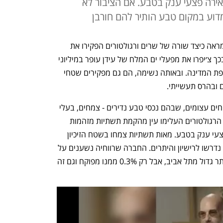
ירה פצעי ענק בטבע. אם הציבור לא
 מדוע במקום טבע הותיר להם חורבן
 מראה כיצד שורה של שרים ורגולטורים הפקירו את 
האינטרסים הכלכליים של אזרחי ישראל ובכך צ׳יפרו את מפעלי ים המלח של עידן עופר במיליוני 
שקלים מדי שנה, שהיו יכולים להיכנס לקופת המדינה. ובאותה נשימה, הם גם מפקירים שטחי 
 ובהרס תעשייתי.
למפעלי ים המלח הוענקה בעלות על שטחים עצומים, שבהם נכסי טבע נדירים - צמחים, בעלי 
חיים ונוף מרהיב. במקום להגן על כל אלו, הרגולטורים העלימו עין מהקמת תשתיות מזהמות 
גדולות ומפעילות תעשייתית שמשאירה פצעי ענק בטבע. מאות תשתיות צמחו בשטח הזיכיון 
ולא בתחומי המפעל המצומצמים, ולכן לא נדרשו לרישיון והיתרים. החברה שרווחיה נשענים על 
הפקת משאבים חולשת על שטח פי 11 יותר גדול מתל אביב, אבל רק 0.3% ממנו מפוקח וגם זה 