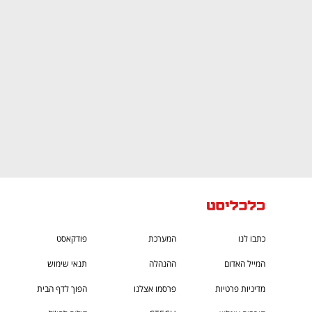
CTech – the
הבית של ההייטק הישראלי
כתבו לנו
המערכת
פודקאסט
המייל האדום
ההנהלה
תנאי שימוש
מדיניות פרטיות
פרסמו אצלנו
הפוך לדף הבית