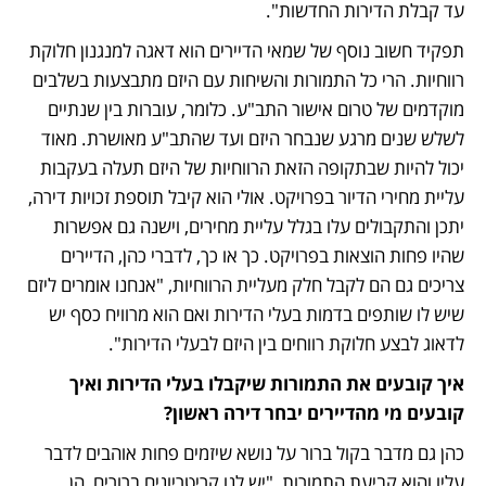
עד קבלת הדירות החדשות". 
תפקיד חשוב נוסף של שמאי הדיירים הוא דאגה למנגנון חלוקת 
רווחיות. הרי כל התמורות והשיחות עם היזם מתבצעות בשלבים 
מוקדמים של טרום אישור התב"ע. כלומר, עוברות בין שנתיים 
לשלש שנים מרגע שנבחר היזם ועד שהתב"ע מאושרת. מאוד 
יכול להיות שבתקופה הזאת הרווחיות של היזם תעלה בעקבות 
עליית מחירי הדיור בפרויקט. אולי הוא קיבל תוספת זכויות דירה, 
יתכן והתקבולים עלו בגלל עליית מחירים, וישנה גם אפשרות 
שהיו פחות הוצאות בפרויקט. כך או כך, לדברי כהן, הדיירים 
צריכים גם הם לקבל חלק מעליית הרווחיות, "אנחנו אומרים ליזם 
שיש לו שותפים בדמות בעלי הדירות ואם הוא מרוויח כסף יש 
לדאוג לבצע חלוקת רווחים בין היזם לבעלי הדירות".
איך קובעים את התמורות שיקבלו בעלי הדירות ואיך 
קובעים מי מהדיירים יבחר דירה ראשון?
כהן גם מדבר בקול ברור על נושא שיזמים פחות אוהבים לדבר 
עליו והוא קביעת התמורות, "יש לנו קריטריונים ברורים, הן 