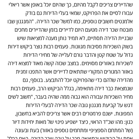
שהדיירים צריכים לקבל מהיזם, כך שהיזם יוכל באופן אשר ריאלי 
עבורו לסיים את הפרויקט, שמאי בעלי הדירות גם בודק 
אלמנטים חשובים נוספים, כמו למשל שכר הדירה. "המנגנון שבו 
מובטח שכר דירה מטעם היזם לדיירים בזמן שהדיירים מחכים 
שבניית הדירה תסתיים, לא תמיד נותן מענה למציאות שיש 
בשוק השכירות מסיבות מגוונות. פעמים רבות נוצר ביקוש דירות 
גדול על שטח קטן והדבר גורם לעלייה של מחירי הדירות 
לשכירות באזורים מסוימים. במצב שכזה קשה מאוד למצוא דירה 
באזור המגורים המקורי שתתאים לדיירים אשר התפנו זמנית 
מהדירה שלהם כדי שהפרויקט יוכל להתבצע. בנוסף, גם 
שנמצאת כבר דירה מתאימה, בגלל הביקוש הרב, פעמים רבות 
מחיר השכירות עבורה הוא גבוה ממה שהיה בעבר, "חשוב לשים 
דגש על קביעת מנגנון גובה שכר הדירה לבעלי הדירות 
המפונות. ישנם פרמטרים רבים אשר צריכים להביא בחשבון, 
כגון: מהו שכ"ד הראוי, כיצד ישפיע פינוי של מאות יחידות דיור 
(של המתחם הספציפי ומתחמים נוספים באזור) בעת ובעונה 
אחת על הביקוש וכתוצאה מכך על גובה שכר הדירה, האם בכלל 