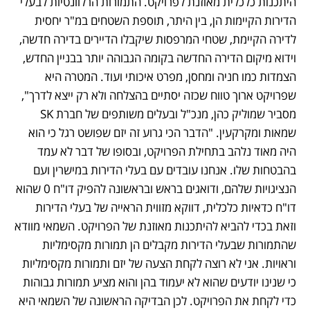
היתכנות כלכלית מאוזנת לפרויקט. התמורות הרלוונטיות לבעלי 
הדירות הקיימות הן, בין היתר, תוספת השטחים במ"ר יחסית 
לדירה הקיימת, שטחי המרפסות שיקבלו הדיירים בדירה חדשה, 
וידוא מיקום הדירה החדשה בקומה הגבוהה יותר בבניין החדש, 
הצמדות כמו חניה ומחסן, מפרט איכותי ועוד. המטרה היא 
שפרויקט ארוך טווח שכזה יסתיים בהצלחה ולא רק ייצא לדרך", 
מסביר שמוליק כהן, מנכ"ל ובעלים משותפים של חברת SK 
שמאות ומקרקעין. "הדבר הכי גרוע זה יזם שפושט רגל כי הוא 
היה מאוד נלהב בתחילת הפרויקט, ובסופו של דבר לא עמד 
בהבטחות שלו. אנחנו עובדים עם בעלי הדירות במישרין ועם 
הנציגויות שלהם, ודואגים בראש ובראשונה להפיק דו"ח 0 שהוא 
דו"ח כדאיות כלכלית, דווקא מזווית הראייה של בעלי הדירות 
וזאת בכדי להביא להיתכנות מאוזנת של הפרויקט. השמאי מוודא 
שהתמורות שבעלי הדירות מקבלים הן תמורות מקסימליות 
וראויות. אני לא רוצה לקחת הצעה של יזם ותמורות מקסימליות 
כי שנינו יודעים שהוא לא יעמוד בהן והוא מציע תמורות גבוהות 
כדי לקחת את הפרויקט. לכן הבדיקה הראשונה של השמאי היא 