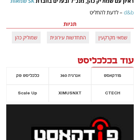
ראיון עם שמוליק כהן, מנכ"ל ובעלים בחברת 
SK שמאות
d&b 
– לדעת להחליט
תגיות
שמאי מקרקעין
התחדשות עירונית
שמוליק כהן
עוד בכלכליסט
פודקאסט
אנרגיה 360
כלכליסט טק
Scale Up
XIMUSNXT
CTECH
יסייה חדשה
נפתח בכרטיסייה חדשה