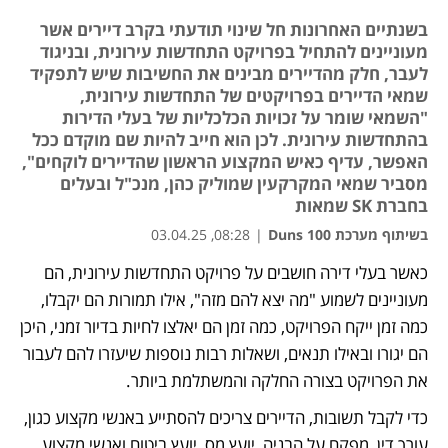
בשנתיים האחרונות חל שינוי תודעתי בקרב דיירים אשר
מעוניינים להתחיל בפרויקט התחדשות עירונית, ובניגוד
לעבר, חלק מהדיירים מבינים את החשיבות שיש לתפקיד
שמאי הדיירים בפרויקטים של התחדשות עירונית,
"השמאי שומר על זכויות הכלכליות של בעלי הדירות
בהתחדשות עירונית. לכן הוא חייב להיות שם מוקדם ככל
האפשר, עדיף כאיש המקצוע הראשון שהדיירים לוקחים",
מסביר שמאי המקרקעין שמוליק כהן, מנכ"ל ובעלים
בחברת SK שמאות
בשיתוף מערכת Duns 100
|
08:28, 03.04.25
כאשר בעלי דירה חושבים על פרויקט התחדשות עירונית, הם 
נפתח בכרטיסייה חדשה
נפתח בכרטיסייה חדשה
מעוניינים לשמוע "מה יצא להם מזה", אילו תמורות הם יקבלו, 
כמה זמן ייקח הפרויקט, כמה זמן הם יאלצו לחיות בדיור זמני, היכן 
הם יגורו ובאילו תנאים, ושאלות רבות נוספות שיעזרו להם לעבור 
את הפרויקט בצורה החלקה והמשתלמת ביותר. 
כדי לקבל תשובות, הדיירים צריכים להסתייע באנשי מקצוע כגון, 
עורך דין, מפקח על הבניה, יועץ מס, יועץ ביטוח ואנשי מקצוע 