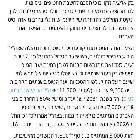
בקואליציה מקווים כי הסכם להשבת החטופים, ניסיונות 
לנורמליזציה עם סעודיה אחרי כניסת דונלד טראמפ לבית הלבן 
ונקיטת מהלכים להדחתה של היועמ"שית גלי בהרב מיארה יסיטו 
את תשומת הלב הציבורית מחוק ההשתמטות ויאפשרו את 
העברתו.
הצעת החוק המסתמנת קובעת יעדי גיוס נמוכים מאלה שצה"ל 
הודיע כי ביכולתו לגייס, כששיעור הגידול בהם על פני 7 שנים 
זעיר. לצד זאת מתגבשות הבנות לפיהן בחינת יעדי הגיוס 
תיעשה רק בעוד שנתיים וכי לא יוטלו סנקציות של ממש למי 
שיעבור על החוק. לפי ההסכמות, יעד הגיוס בשנתיים הקרובות 
יהיה 9,600 אברכים (לעומת 11,500 ש
צה"ל הודיע שביכולתו 
לגייס
). רק בשנת 2031 יושג יעד גיוס של 50% מהחרדים בני 
18, כ־7,000 בשנה. עד למועד זה, שיעור הגידול במספר 
האברכים המתגייסים לא יהיה גבוה. בצה"ל אמרו לכ"ץ כי החל 
מ־2026 לא תהיה מגבלה לגייס את כל מחזור החרדים בני 18.
זהות 3,000 המתגייסים, נוסף ל־1,800 הנושרים מהישיבות, 