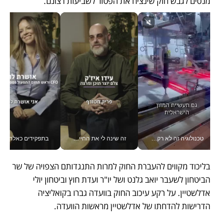
מנסים לגבש חוק שינציח את הפטור לשביעות רצונם. 
טכנולוגיה זה לא רק בהייטק: גם תעשיית המזון הישראלית מאמצת כלי AI, אוטומציה וניתוח דאטה בזמן אמת
זה שינה לי את החיים: איך עידו איז'ק הופך את הסמארטפון לכלי צילום מקצועי_v
בתפקידים כאלה אי אפשר לח
בליכוד מקווים להעברת החוק למרות התנגדותם הצפויה של שר 
הביטחון לשעבר יואב גלנט ושל יו"ר ועדת חוץ וביטחון יולי 
אדלשטיין. על רקע עיכוב החוק בוועדה גברו בקואליציה 
הדרישות להדחתו של אדלשטיין מראשות הוועדה. 