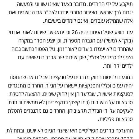
תיקבע על ידי החרדים. מדובר בצעד שאינו שוויוני ולמעשה 
יגרום לכך שראשי הציבור החרדי ינדבו לצה"ל את הנושרים ואת 
אלה שממילא עובדים, ואינם לומדים בישיבות.
עוד מוצע שגיל הפטור יהיה 26 וכי יתאפשר שירות לאומי אזרחי 
(בזק"א למשל) עם הגבלה מספרית, וכן יוצע הסדר במקרה 
שהחרדים לא יעמדו ביעדים לאורך זמן. גיל הפטור נחשב גבוה 
וצפוי להכביד על צה"ל, שכן שירות של אברכים נשואים עם 
ילדים יקר יותר.
במגעים לניסוח החוק מדברים על סנקציות אבל נראה שהנוסח 
יהיה עמום וכללי והסנקציות יישארו על הנייר. החרדים מתנגדים 
לסנקציות אישיות, שבלעדיהן אין לחוק שיניים. ההצעה להטלת 
סנקציות על הישיבות (כמו קיצוץ בתקציבים) לא ממשית וניתנת 
לעקיפה על ידי הגדלת תקציביהן. החרדים גם מתנגדים להטלת 
סנקציות פליליות.
ההערכה בדרגים הפוליטיים היא שיעדי הגיוס לא יושגו, ובתחילת 
2027 יתברר שהחוק לא משיג את מטרתו. בינתיים תימשך 