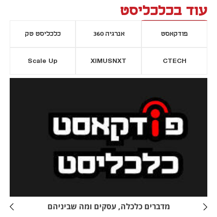
עוד בכלכליסט
פודקאסט
אנרגיה 360
כלכליסט טק
Scale Up
XIMUSNXT
CTECH
יסייה חדשה
נפתח בכרטיסייה חדשה
מדברים כלכלה, עסקים ומה שביניהם