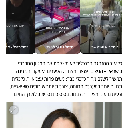
חינוך הוא המשישמה של החיים שלי - V
טכנולוגיה זה לא רק בהייטק: גם תעשיית המזון הישראלית מאמצת כלי AI, אוטומציה וניתוח דאטה בזמן אמת
בתור מנכל אני מקבל מאות הח
כל עוד ההנהגה הכלכלית לא משקפת את המגוון החברתי 
בישראל – הנשים יישארו מאחור. הפערים יעמיקו, והמדינה 
תמשיך לשלם מחיר כלכלי כבד: נשים פחות עצמאיות כלכלית 
תלויות יותר במערכת הרווחה, צורכות יותר שירותים סוציאליים, 
ולעיתים אינן מצליחות לבנות בסיס פיננסי יציב לאורך החיים.