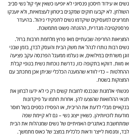
נשים או עידוד חיסכון פנסיוני לא יופיעו כשאין אף קול נשי סביב 
השולחן. לא יקבעו חוקים שמקנים ביטחון לעצמאיות, ולא יוענקו 
תמריצים למעסיקים שיקדמו נשים לתפקידי ניהול. בהיעדר 
פרספקטיבה מגדרית, ההזנחה פשוט מתמשכת.
המציאות החריפה שבעתיים מאז פרוץ מלחמת חרבות ברזל. 
נשים רבות נותרו לנהל את משק הבית והעסק לבדן, בזמן שבני 
זוגן משרתים במילואים, או נעלמו ממעגל הפרנסה עקב פציעה 
או מוות. דווקא בתקופה כזו, נדרשת נוכחות נשית בגופי קבלת 
ההחלטות – כדי לוודא שהמענה הכלכלי שניתן אכן מתכתב עם 
המצוקות בשטח.
פגשתי אלמנות שנכנסו לחובות קשים רק כי לא ידעו לבחון את 
תנאי ההלוואות שהוצעו להן. אחרות חתמו על פיקדונות 
בנקאיים מבלי לדעת את הריבית, או הפסידו כספים בשל חוסר 
מודעות לזכויותיהן. כשאין ייצוג נשי – גם לא קיימת שפה 
שמתחשבת באתגרים האמיתיים של נשים שמנהלות את הבית 
לבד, ומנסות לייצר ודאות כלכלית במצב של כאוס מתמשך.