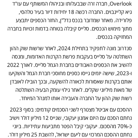
Overlook, חברה זרה שבבעלותו ובניהולו המשותף עם עו"ד 
גיא קליינבוים. החברה רכשה 18 יחידות דיור בעיר טלהסי, 
פלורידה. מאחר שמדובר בנכס נדל"ן, החזר הכספים יתבצע 
מתוך מימוש הנכסים. סלייס קיבלה בטוחה בדמות זכויות בחברה 
המחזיקה בנכסים.
סנדרוב מונה לתפקיד בתחילת 2024, לאחר שרשות שוק ההון 
השתלטה על סלייס בעקבות פרשת הקרנות האדומות, ומנסה 
להשיב את הכספים האבודים בחברת הגמל סלייס. לאורך 2022 
ו-2023, שישה יזמים גייסו כספים מחוסכי חברת הגמל והשקיעו 
אותם בקרנות שאסורות לכאורה להשקעה, ובכך הובילו לאובדן 
של מאות מיליוני שקלים. לאחר גילוי עומק הבעיה השתלטה 
רשות שוק ההון על החברה והעבירה אותו למנהל המיוחד. 
ההסכם עם אביטל מצטרף לשני הסכמים קודמים: בסוף 2023 
נחתם הסכם עם היזם אמנון יעקובי, שגייס 12 מיליון דולר וישיב 
כ-70% מהסכום. יעקובי קיבל הפטר מתביעות עתידיות. ביוני 
נחתם ההסכם המרכזי עם ליעם ישראל, להשבת 25 מיליון דולר. 