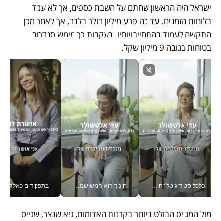
ישראל היה הראשון שחתם על השבת כספים, אך לא עמד 
בלוחות הזמנים. עד כה פרע מיליון דולר בלבד, אך לאחר מכן 
התקשה לעמוד בהתחייבויותיו. בעקבות כך מימש סנדרוב 
בטוחות בגובה 9 מיליון שקל.
כלכליסט דיגיטל "חינוך הוא המשימה של החיים שלי"_v
חינוך הוא המשישמה של החיים שלי - V
בתפקידים כאלה אי אפשר לח
מול המגייס הבולט ביותר בקרנות האדומות, גיא שנצר, שגייס 