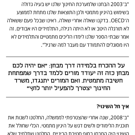
"ב־2003 הבחנו שלמערכת החינוך שלנו יש בעיה גדולה 
בשימוש בהיגיון מתמטי ולכן התוצאות שלנו מתחת לממוצע 
ה־OECD. בדקנו שאלה אחרי שאלה. ראינו שבכל פעם ששאלה 
לא תורגלה היטב או לא היתה רגילה, התלמידים היו אבודים. זה 
אמר שבתי הספר שלנו לימדו הליכים מתמטיים והתלמידים לא 
היו מסוגלים להתמודד עם מעבר למה שרגיל". 
על ההכרח בלמידה דרך מבחן: "אם יהיה לכם 
מבחן כזה זה יעודד מורים ללמד בדרך שמפתחת 
חשיבה מתמטית. ואם המורים יתנגדו, משרד 
החינוך יצטרך להפעיל יותר לחץ" 
איך חל השינוי?
"ב־2008, שנה אחרי שהצטרפתי לממשלה, החלטנו לשנות את 
תוכנית הלימודים ולשים דגש על היגיון מתמטי. הכלי שחולל את 
השינוי היה המבחן בסוף חטיבת הביניים. החלטנו שתלמיד שלא 