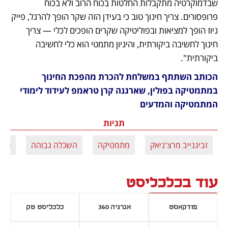
שבדמוקרטיה מתקבלות החלטות בכוח הרוב ולא בכוח 
פרופסורים. צריך חינוך טוב כי בעידן הזה שקר הופך להרגל, פייק 
ניוז הופך למציאות ובפוליטיקה שקרים הופכים לכלי — צריך 
חינוך לחשיבה ביקורתית, והיגיון מתמטי הוא כלי לחשיבה 
ביקורתית".
הכותב השתתף במשלחת להכרת מהפכת החינוך 
במתמטיקה בפולין, שארגנה קרן טראמפ לעידוד לימודי 
המתמטיקה והמדעים
תגיות
זביגנייב מרצ'ניאק
מתמטיקה
השכלה גבוהה
פולי
עוד בכלכליסט
פודקאסט
אנרגיה 360
כלכליסט טק