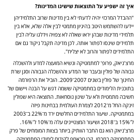
איך זה ישפיע על התוצאות שישיגו המדינות?
"ההבדל המרכזי יהיה לדעתי לא בין מדינות שרוב התלמידיהן 
יידעו להשתמש היטב בהיגיון מתמטי לבין אלה שלא, אלא בין 
תלמידי מדינות שבהן יראו שאלה לא צפויה וידלגו עליה לבין 
תלמידים שינסו לפתור אותה. לכן מדינה תקבל ניקוד גם אם 
התלמידים לפתור והרוב לא יצליח".
מרצ'ניאק, פרופ' למתמטיקה ונשיא המועצה למדע ולהשכלה 
גבוהה של פולין ובעבר שר המדע וההשכלה הגבוהה וסגן שרת 
החינוך של פולין בשנים 2007־2009. הוביל את הרפורמה 
בתוכנית הלימודים במתמטיקה ששמה דגש על הבנה ויישום של 
חשיבה מתמטית ולא על שינון נוסחאות. התוצאה היא שפולין 
זינקה החל מ־2012 לצמרת העולמית בבחינות פיזה 
במתמטיקה. שיעור התלמידים החלשים ירד מ־22% ב־2003 
ל־15% ב־2018 ושיעור המצטיינים עלה מ־10% ל־16%. 
מרצ'ניאק הוא גם החבר הוותיק ביותר בצוות המומחים של פרק 
המתמטיקה במבחן. קרן טראמפ לקידום לימודי המתמטיקה 