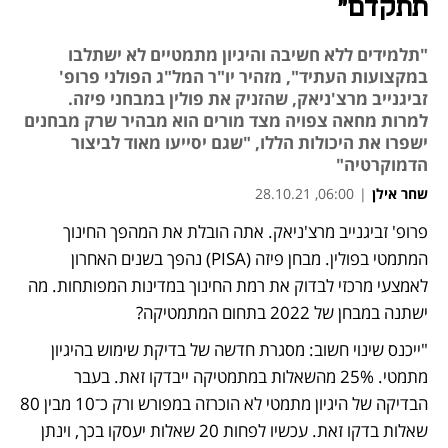
תתקדם"
"תלמידים ללא חשיבה והיגיון מתמטיים לא ישתלבו
במקצועות העתיד", מזהיר יו"ר המל"ג הפולני פרופ'
זביגנייב מרצ'ניאק, שהזניק את פולין במבחני פיזה.
למרות מחאה צפויה מצד מורים הוא מבהיר שרק מבחנים
ישפרו את היכולות הללו, "שגם יסייעו מאוד לביצור
הדמוקרטיה"
שחר אילן
|
06:00, 28.10.21
פרופ' זביגנייב מרצ'ניאק. אתה הובלת את המהפך החינוך 
נפתח בכרטיסייה חדשה
נפתח בכרטיסייה חדשה
נפתח בכרטיסייה חדשה
המתמטי בפולין. מבחן פיזה (PISA) נהפך בשנים האחרון 
לאמצעי מרכזי לבדוק את רמת החינוך במדינות המפותחות. מה 
ישתנה במבחן של 2022 בתחום המתמטיקה?
"ייכנס שינוי חשוב: מסגרת חדשה של בדיקת שימוש בהיגיון 
מתמטי. 25% מהשאלות במתמטיקה ייבדקו זאת. בעבר 
הבדיקה של היגיון מתמטי לא הוכרזה במפורש ורק כ־10 מבין 80 
שאלות בדקו זאת. עכשיו לפחות 20 שאלות יעסקו בכך, וינתן 