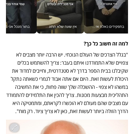
בתפקידים כאלה אי אפשר לחכות: אושרת לוי מניעה השקעות ענק מהטלפון_v
אין שעה שלא התעסקתי במשבר - טל אלכסנדרוביץ’ שגב מנהלת משברים תקשורתיים מכל מקום עם ה- Galaxy Z Fold8 Ultra שלה_v
בתור מנכל אני מקבל מאות הח
למה זה חשוב כל כך?
"בגלל הצרכים של העולם הנוכחי. יש הרבה יותר מצבים לא 
צפויים שלא התמודדנו איתם בעבר: צריך להשתמש בכלים 
שקיבלנו בבית הספר בדרך לא סטנדרטית, וחייבים למדוד את 
היכולת לעשות זאת. היום אם אתה אבוד לגמרי כשאתה נתקל 
במשהו לא צפוי - ההשכלה שלך שווה פחות, כי את החשיבה 
התהליכית מבצעות מכונות. צריך להכין את התלמידים להתמודד 
עם מצבים שהם מעולם לא הוכשרו לקראתם, ומתמטיקה היא 
הדרך הזולה ביותר לעשות זאת, כאן לא צריך ציוד. רק מוח".