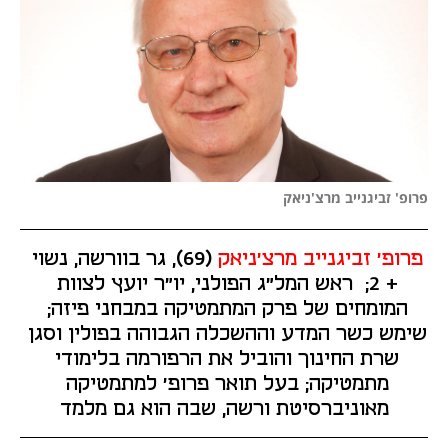
פרופ' זביגנייב מרצ'ניאק
פרופ' זביגנייב מרצ'ניאק 
(69), גר בוורשה, נשוי 
+ 2;  ראש המל"ג הפולני, יו"ר יועץ לצוות 
המומחים של פרק המתמטיקה במבחני פיזה; 
שימש כשר המדע וההשכלה הגבוהה בפולין וסגן 
שרת החינוך והוביל את הרפורמה בלימודי 
מתמטיקה; בעל תואר פרופ' למתמטיקה 
מאוניברסיטת ורשה, שבה הוא גם מלמד