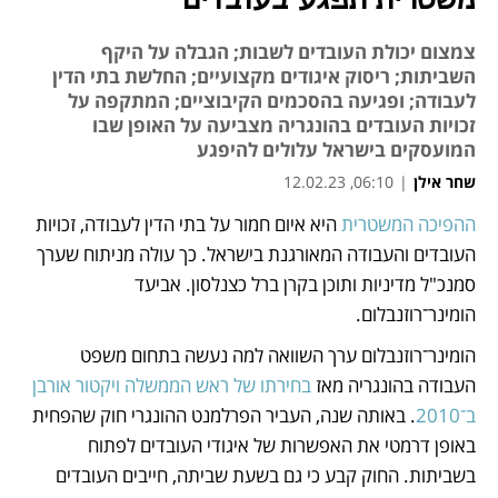
משטרית תפגע בעובדים
צמצום יכולת העובדים לשבות; הגבלה על היקף
השביתות; ריסוק איגודים מקצועיים; החלשת בתי הדין
לעבודה; ופגיעה בהסכמים הקיבוציים; המתקפה על
זכויות העובדים בהונגריה מצביעה על האופן שבו
המועסקים בישראל עלולים להיפגע
שחר אילן
|
06:10, 12.02.23
ההפיכה המשטרית
 היא איום חמור על בתי הדין לעבודה, זכויות 
נפתח בכרטיסייה חדשה
נפתח בכרטיסייה חדשה
העובדים והעבודה המאורגנת בישראל. כך עולה מניתוח שערך 
סמנכ"ל מדיניות ותוכן בקרן ברל כצנלסון. אביעד 
הומינר־רוזנבלום. 
הומינר־רוזנבלום ערך השוואה למה נעשה בתחום משפט 
העבודה בהונגריה מאז 
בחירתו של ראש הממשלה ויקטור אורבן 
ב־2010
. באותה שנה, העביר הפרלמנט ההונגרי חוק שהפחית 
באופן דרמטי את האפשרות של איגודי העובדים לפתוח 
בשביתות. החוק קבע כי גם בשעת שביתה, חייבים העובדים 