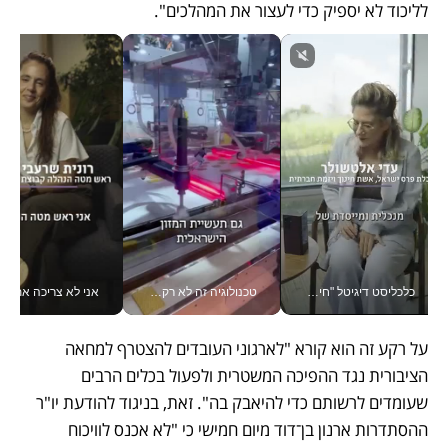
לליכוד לא יספיק כדי לעצור את המהלכים". 
כלכליסט דיגיטל "חינוך הוא המשימה של החיים שלי"_v
טכנולוגיה זה לא רק בהייטק: גם תעשיית המזון הישראלית מאמצת כלי AI, אוטומציה וניתוח דאטה בזמן אמת
אני לא צריכה את המשרד:
על רקע זה הוא קורא "לארגוני העובדים להצטרף למחאה 
הציבורית נגד ההפיכה המשטרית ולפעול בכלים הרבים 
שעומדים לרשותם כדי להיאבק בה". זאת, בניגוד להודעת יו"ר 
ההסתדרות ארנון בן־דוד מיום חמישי כי "לא אכנס לוויכוח 