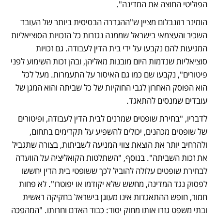
הפוליטי החוצה את המדינה".
הומינר רוזנבלום מציין ש"ההגדרה הבסיסית ביותר של העובד 
השכיר והעצמאי בישראל שממנה נגזרות כל הזכויות הסוציאליות 
המגיעות להם נקבעו על ידי בית הדין לעבודה. גם זכויות 
סוציאליות שנדמות היום מובנות מאליהן, ובהן זכות השימוע לפני 
פיטורים", נקבעו שם כמו גם האיסור על התעמרות. מעל לכל 
הוא הפוסק האחרון לגבי החוקיות של כל שביתה והוא המגן של 
עובדים שמנסים להתאגד. 
לדבריו, "בחירת שופטים שמרנים לבית הדין לעבודה, ופיטורים 
של שופטים מכהנים, יכולים להשפיע על תקדימים בתחום, 
ולהרחיב יותר את הוצאת צווי המניעה לשביתות, בצורה שתגביל 
את זכות השביתה". בנוסף, "השתלטות הקואליציה על הוועדה 
לבחירת שופטים עלולה להוביל לכך ששופטי בית הדין יחששו 
לפסוק נגד המדינה, מחשש שלא יקודמו או יפוטרו". לא פחות 
חמור, חופש ההתאגדות אינו מעוגן בישראל בחקיקה ראשית 
ובתי משפט גזרו אותו מחוק יסוד: כבוד האדם וחרותו. "המהפכה 