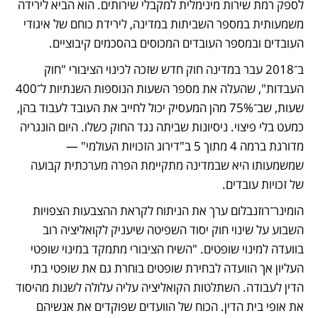
לספק רמת שירות מינימלית למקבלי שירותים. הוא הביא לירידה 
משמעותית במספר השביתות במדינה, לירידת כוחם של איגודי 
העובדים ובמספר העובדים המכוסים בהסכמים קיבוציים. 
ב־2018 עבר במדינה חוק חדש שזכה לכינוי הציבורי "חוק 
העבדות", שהעלה את מספר השעות הנוספות השנתיות ל־400 
שעות, שב־75% מהן המעסיק יכול לחייב את העובד לעבוד בהן, 
כמעט בלי פיצוי. ניסיונות שביתה נגד החוק כשלו. היום הונגריה 
מדורגת ברמה 4 מתוך 5 ב"דירוג הזכויות העולמי" — 
שמשמעותו היא שבמדינה מתקיימת הפרה מערכתית קבועה 
של זכויות עובדים. 
הומינר־רוזנבלום ערך את הניתוח לקראת ההצבעות הצפויות 
השבוע על שינוי חוק יסוד השפיטה שיעניק לקואליציה רוב 
בוועדה למינוי שופטים. "השיח הציבורי מתמקד במינוי שופטי  
העליון אך הוועדה לבחירת שופטים בוחרת גם את שופטי בתי 
הדין לעבודה. השתלטות הקואליציה עליה עלולה לשנות מהיסוד 
את אופי בית הדין. הכוח של הוועדים שפוקדים את אנשיהם 