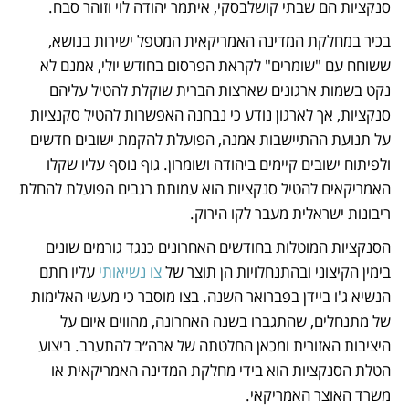
סנקציות הם שבתי קושלבסקי, איתמר יהודה לוי וזוהר סבח.
בכיר במחלקת המדינה האמריקאית המטפל ישירות בנושא, 
ששוחח עם "שומרים" לקראת הפרסום בחודש יולי, אמנם לא 
נקט בשמות ארגונים שארצות הברית שוקלת להטיל עליהם 
סנקציות, אך לארגון נודע כי נבחנה האפשרות להטיל סקנציות 
על תנועת ההתיישבות אמנה, הפועלת להקמת ישובים חדשים 
ולפיתוח ישובים קיימים ביהודה ושומרון. גוף נוסף עליו שקלו 
האמריקאים להטיל סנקציות הוא עמותת רגבים הפועלת להחלת 
ריבונות ישראלית מעבר לקו הירוק. 
הסנקציות המוטלות בחודשים האחרונים כנגד גורמים שונים 
בימין הקיצוני ובהתנחלויות הן תוצר של 
צו נשיאותי
 עליו חתם 
הנשיא ג'ו ביידן בפברואר השנה. בצו מוסבר כי מעשי האלימות 
של מתנחלים, שהתגברו בשנה האחרונה, מהווים איום על 
היציבות האזורית ומכאן החלטתה של ארה״ב להתערב. ביצוע 
הטלת הסנקציות הוא בידי מחלקת המדינה האמריקאית או 
משרד האוצר האמריקאי. 