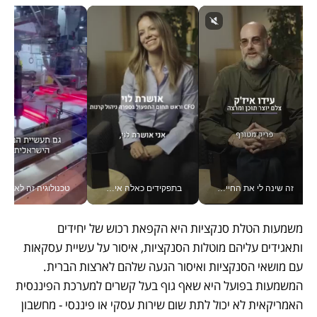
זה שינה לי את החיים: איך עידו איז'ק הופך את הסמארטפון לכלי צילום מקצועי_v
בתפקידים כאלה אי אפשר לחכות: אושרת לוי מניעה השקעות ענק מהטלפון_v
טכנולוגיה זה לא רק בהייטק: גם תעשיי
משמעות הטלת סנקציות היא הקפאת רכוש של יחידים 
ותאגידים עליהם מוטלות הסנקציות, איסור על עשיית עסקאות 
עם מושאי הסנקציות ואיסור הגעה שלהם לארצות הברית. 
המשמעות בפועל היא שאף גוף בעל קשרים למערכת הפיננסית 
האמריקאית לא יכול לתת שום שירות עסקי או פיננסי - מחשבון 