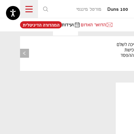
Duns 100
פורטל פיננסי
נפתח בכרטיסייה חדשה
הדואר האדום
ועידות
המהדורה הדיגיטלית
יכה לשלם
כישת
BASE: ההפסד
הרבעוני זינק ל-76