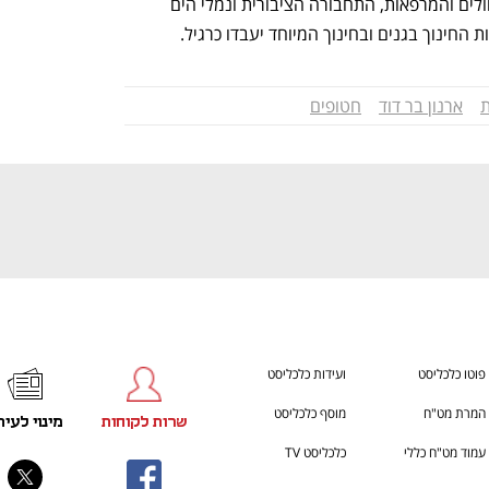
ענף במתח גבוה
מדברים כלכלה, עסקים ומה שב
יצוין כי השירותים החיוניים דוגמת בתי החולים והמרפאות, התחבורה הציבורית ונמלי הים 
 החינוך בגנים ובחינוך המיוחד יעבדו כרגיל.
ת
ארנון בר דוד
חטופים
פוטו כלכליסט
ועידות כלכליסט
המרת מט"ח
מוסף כלכליסט
שרות לקוחות
מינוי לעית
עמוד מט"ח כללי
כלכליסט TV