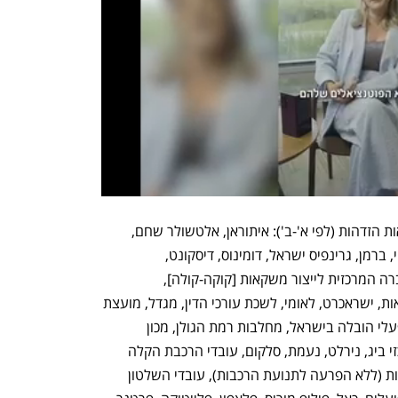
החברות והגופים שיעצרו את פעילותם לאות הזדהות (לפי א'-ב'): איתוראן, אלטשולר שחם, 
אל-על, אסם-נסטלה, אשטרום, בנק מזרחי, ברמן, גרינפיס ישראל, דומינוס, דיסקונט, 
האוניברסיטה העברית, הדקה ה-90, החברה המרכזית לייצור משקאות [קוקה-קולה], 
הרצוג-פוקס-נאמן עורכי דין, טבע, טבע נאות, ישראכרט, לאומי, לשכת עורכי הדין, מגדל, מועצת 
המובילים והמסיעים - התאחדות בעלי מפעלי הובלה בישראל, מחלבות רמת הגולן, מכון 
התקנים, מכון ויצמן, מנורה-מבטחים, מרכזי ביג, נירלט, נעמת, סלקום, עובדי הרכבת הקלה 
בגוש דן ורכבת ישראל יקיימו צפירת הזדהות (ללא הפרעה לתנועת הרכבות), עובדי השלטון 