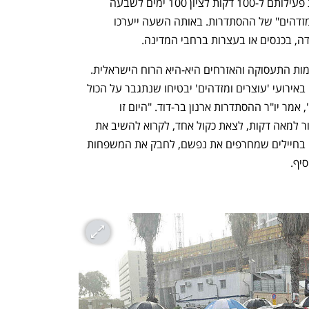
מאות אלפי ישראלים עוצרים היום (א') את פעילותם ל-100 דקות לציון 100 ימים לשבעה 
באוקטובר, זאת במסגרת יוזמת "עוצרים ומזדהים" של ההסתדרות. באותה השעה ייערכו 
ה, בכנסים או בעצרות ברחבי המדינה. 
"ההירתמות המרשימה של העובדים, מקומות התעסוקה והאזרחים היא-היא הרוח הישראלית. 
האחדות והסולידריות שבאה לידי ביטוי גם באירועי 'עוצרים ומזדהים' יבטיחו שנתגבר על הכול 
ונבנה מחדש את כל מה שניסו להרוס לנו", אמר יו"ר ההסתדרות ארנון בר-דוד. "היום זו 
ההזדמנות של כל אחד ואחת מאיתנו לעצור למאה דקות, לצאת כקול אחד, לקרוא להשיב את 
הבנים והבנות שלנו מעזה, להביע תמיכה בחיילים שמחרפים את נפשם, לחבק את המשפחות 
יף.