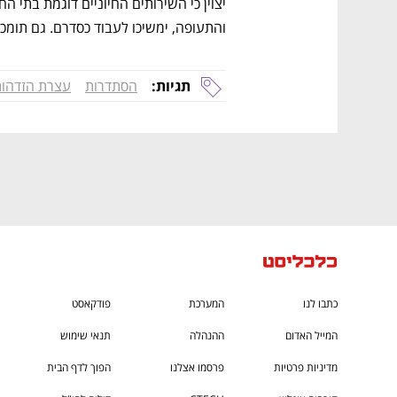
CTech – the
הבית של ההייטק הישראלי
והתעופה, ימשיכו לעבוד כסדרם. גם תומכות
תגיות:
הסתדרות
עצרת הזדהו
כתבו לנו
המערכת
פודקאסט
המייל האדום
ההנהלה
תנאי שימוש
מדיניות פרטיות
פרסמו אצלנו
הפוך לדף הבית