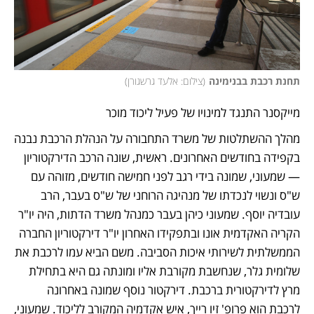
תחנת רכבת בבנימינה
(
צילום: אלעד גרשגורן
)
מייקסנר התנגד למינויו של פעיל ליכוד מוכר
מהלך ההשתלטות של משרד התחבורה על הנהלת הרכבת נבנה 
בקפידה בחודשים האחרונים. ראשית, שונה הרכב הדירקטוריון 
— שמעוני, שמונה בידי רגב לפני חמישה חודשים, מזוהה עם 
ש"ס ונשוי לנכדתו של מנהיגה הרוחני של ש"ס בעבר, הרב 
עובדיה יוסף. שמעוני כיהן בעבר כמנהל משרד הדתות, היה יו"ר 
הקריה האקדמית אונו ובתפקידו האחרון יו"ר דירקטוריון החברה 
הממשלתית לשירותי איכות הסביבה. משם הביא עמו לרכבת את 
שלומית גלר, שנחשבת מקורבת אליו ומונתה גם היא בתחילת 
מרץ לדירקטורית ברכבת. דירקטור נוסף שמונה באחרונה 
לרכבת הוא פרופ' זיו רייך, איש אקדמיה המקורב לליכוד. שמעוני, 