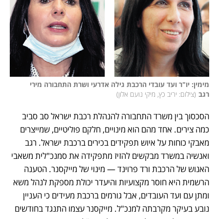
מימין: יו"ר ועד עובדי הרכבת גילה אדרעי ושרת התחבורה מירי 
רגב
(
צילום: יריב כץ, מיקי נועם אלון
)
הסכסוך בין משרד התחבורה להנהלת רכבת ישראל סב סביב 
כמה צירים. אחד מהם הוא מינויים, חלקם פוליטיים, שמייצרים 
מאבקי כוחות על איוש תפקידים בכירים ברכבת ישראל. רגב 
ואנשיה במשרד מבקשים להזיז מתפקידה את סמנכ"לית משאבי 
האנוש של הרכבת ורד פרוינד — מינוי של מייקסנר. הטענה 
הרשמית היא חוסר מקצועיות והיעדר יכולת מספקת לנהל משא 
ומתן עם ועד העובדים, אבל גורמים ברכבת מעידים כי העניין 
נובע בעיקר מקרבתה למנכ"ל. מייקסנר עצמו התנגד בחודשים 