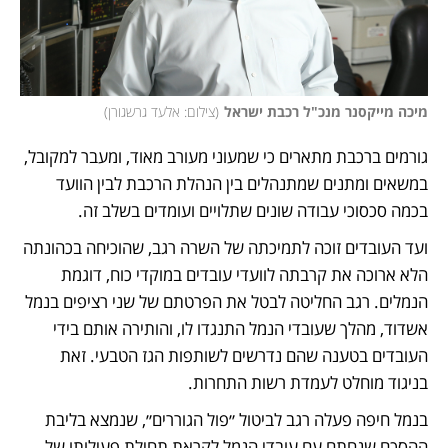
מיכה מייקסנר מנכ"ל רכבת ישראל
(
צילום: אלעד גרשגורן
)
גורמים ברכבת מתארים כי שמעוני מעורב מאוד, ומעבר למקובל, 
במשאים ומתנים שמתנהלים בין הנהלת הרכבת לבין הוועד 
בכמה סכסוכי עבודה שונים שתלויים ועומדים בשלב זה.
ועד העובדים זוכה לתמיכתה של השרה רגב, שהוכיחה בכהונתה 
הלא ארוכה את קרבתה לוועדי עובדים במוקדי כוח, דוגמת 
הנמלים. רגב החליטה לבטל את הפרטתם של שני רציפים בנמל 
אשדוד, מהלך שעובדי הנמל התנגדו לו, והותירה אותם בידי 
העובדים בטענה שהם נדרשים לשותפות הגז הטבעי. זאת 
בניגוד מוחלט לעמדת רשות התחרות.
בנמל חיפה פעלה רגב לביטול ״פול הגוררים״, שנמצא בליבת 
ההסכם שנחתם עם עובדי הנמל לקראת תחילת פעילותו של 