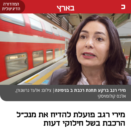
המהדורה
בארץ
הדיגיטלית
מירי רגב ברקע תחנת רכבת ב בנימינה
| צילום: אלעד גרשגורן,
אלכס קולומויסקי
מירי רגב פועלת להדיח את מנכ"ל
הרכבת בשל חילוקי דעות