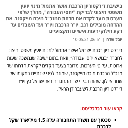
בישיבת דירקטוריון הרכבת אושר אתמול מינוי יועץ
משפטי חיצוני לבדיקת "יחסי העבודה", מהלך שלפי
הערכות נועד לקדם את הדחת המנכ"ל מיכה מייקסנר. את
ההדחה מובילים רגב, יו"ר הרכבת ויו"ר ועד העובדים על
רקע חילוקי דעות אישיים ומקצועיים
יובל שדה
|
06:51, 10.05.21
דירקטוריון רכבת ישראל אישר אתמול למנות יועץ משפטי חיצוני 
נפתח בכרטיסייה חדשה
נפתח בכרטיסייה חדשה
נפתח בכרטיסייה חדשה
לחברה ״בנושא יחסי עבודה״, וזאת בתום ישיבה שנמשכה שעות 
ארוכות. על פי הערכות, מדובר בצעד מקדים לקראת הדחתו של 
מנכ"ל הרכבת מיכה מייקסנר, שמונה לפני שנתיים במקומו של 
שחר איילון, שהודח בידי שר התחבורה דאז ישראל כץ ויו״ר 
דירקטוריון הרכבת לשעבר דן הראל.
קראו עוד בכלכליסט:
סכסוך עם משרד התחבורה עלה 1.5 מיליארד שקל 
לרכבת