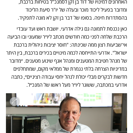
האחרונים למינויו של דוד בן זקן לסמנכ"ל בטיחות ברכבת, 
ומדובר בפעיל ליכוד מוכר ובעלה של יו"ר סיעת הליכוד 
בהסתדרות חיפה. בסופו של דבר בן זקן לא מונה לתפקיד.
כאן נכנסת לתמונה גם גילה אדרעי. יושבת ראש ועד עובדי 
הרכבת שלחה לפני כמה חודשים מכתב ליו״ר שמעוני ובו הביעה 
אי־שביעות רצון ממה שכינתה: "חוסר יציבות ניהולית ברכבת 
ישראל". אדרעי התייחסה לכמה מינויים בכירים ברכבת, בין היתר 
של מנהל חטיבת המטענים ומנהל אגף שינוע מטענים. ״מדובר 
במדיניות הצרחה בלתי נגמרת של ממלאי מקום, שמתחלפים 
חדשות לבקרים מבלי יכולת לנהל יחסי עבודה רציניים״, כתבה 
אדרעי במכתבה, ששוגר ליו״ר מעל ראשו של המנכ״ל.