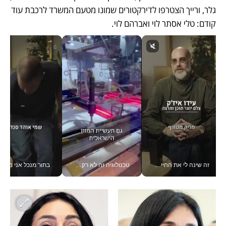
גלר, ורייך הצטרפו לדירקטורים שמונו מטעם המשרד לרכבת עוד 
קודם: טלי אסתר לוי ואברהם לוי.
זה שינה לי את החיים: איך עידו איז'ק הופך את הסמארטפון לכלי צילום מקצועי_v
טכנולוגיה זה לא רק בהייטק: גם תעשיית המזון הישראלית מאמצת כלי AI, אוטומציה וניתוח דאטה בזמן אמת
בתור מנכל אני מקבל מאות הח