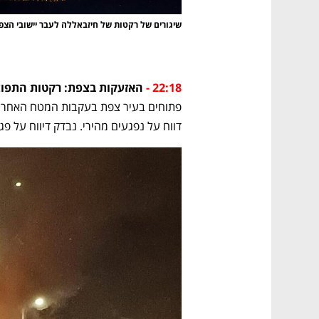
CTech – the
הבית של ההייטק הישראלי
שיגורים של רקטות של חיזבאללה לעבר יישובי הצפו
22:18 -
 האזעקות בצפת: רקטות התפוצצ
דווח על נפגעים מהירי. נבדק דיווח על פג