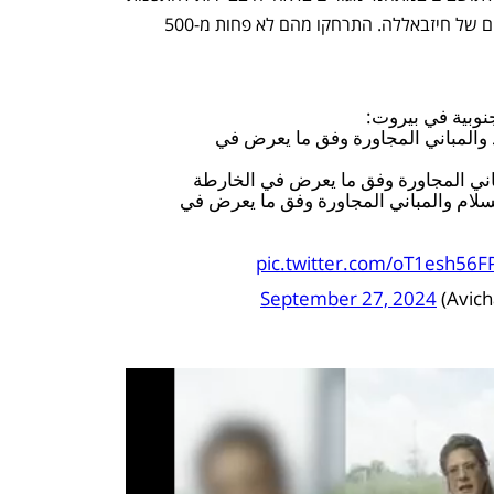
מבתיהם. "אתם נמצאים בסמוך לאינטרסים של חיזבאללה. התרחקו מהם לא פחות מ-500 
نوبية في بيروت:
 والمباني المجاورة وفق ما يعرض في
ني المجاورة وفق ما يعرض في الخارطة
ام والمباني المجاورة وفق ما يعرض في
pic.twitter.com/oT1esh56F
September 27, 2024