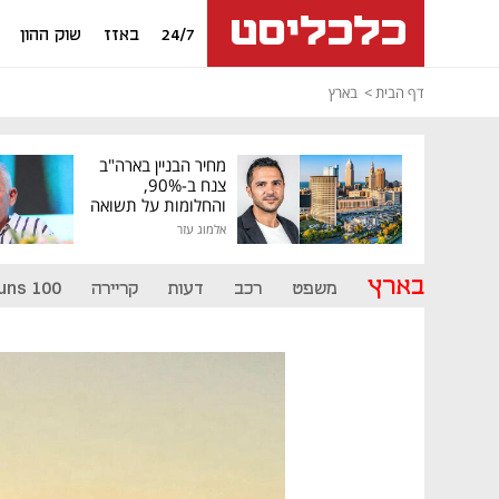
24/7
באזז
שוק ההון
דף הבית
בארץ
מחיר הבניין בארה"ב
צנח ב-90%,
והחלומות על תשואה
גבוהה התנפצו
אלמוג עזר
בארץ
משפט
רכב
דעות
קריירה
uns 100