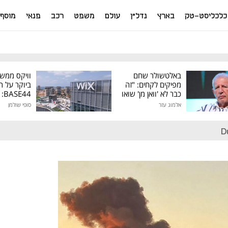
כלכליסט-טק
בארץ
נדל"ן
עולם
משפט
רכב
פנאי
מוסף
באלטשולר שחם
וויקס ממש
מפיקים לקחים: "זה
ביוקר על ר
כבר לא 'וואן מן' שואו
44
של גילעד"
אלמוג עזר
סופי שולמן
מיליון דולר
D