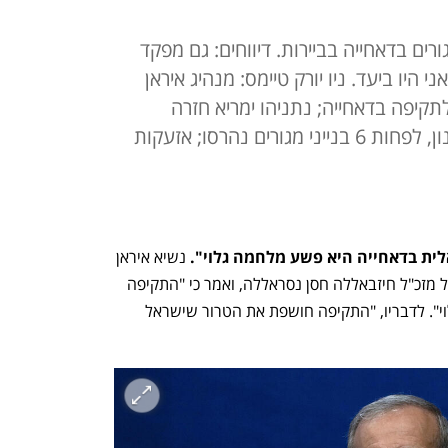
ים בדאחייה בביירות. דיווחים: גם מפקד
 היו ביעד. ניו יורק טיימס: מנהיג איראן
לתקיפה בדאחייה; נתניהו ימריא חזרה
לישראל הלילה. לפי הדיווחים בלבנון, לפחות 6 בנייני מגורים נהרסו; אזעקות
לית בדאחייה היא פשע מלחמה גלוי". 
נשיא איראן 
מסעוד פזשכיאן התייחס לניסיון החיסול של מזכ"ל חיזבאללה חסן נסראללה, ואמר כי "התקיפה 
הישראלית בדאחייה היא פשע מלחמה גלוי". לדבריו, "התקיפה חושפת את הטרור שישראל 