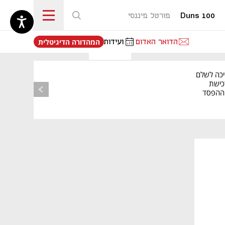
Duns 100
פורטל פיננסי
נפתח בכרטיסייה חדשה
הדואר האדום
ועידות
המהדורה הדיגיטלית
יכה לשלם
כישת
BASE: ההפסד
הרבעוני זינק ל-76