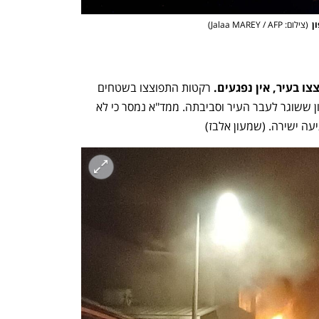
ענף במתח גבוה
מדברים כלכלה, עסקים ומה שב
ן
(
צילום: Jalaa MAREY / AFP
)
ו בעיר, אין נפגעים. 
רקטות התפוצצו בשטחים 
פתוחים בעיר צפת בעקבות המטח האחרון ששוגר לעבר העיר וסביבתה. ממד"א נמסר כי לא 
יעה ישירה. (שמעון אלבז)