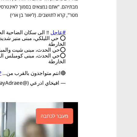
מטר", קרא לתושבים. (ליאור בן ארי)
#عاجل
‼️ الى سكان الضاحية الج
⭕️ حي الليلكي، مبنى منير شديد
الخارطة
⭕️حي الحدث، مبنى شيت والمبا
⭕️حي الحدث، مبنى كومبلس السل
الخارطة
🔴انتم متواجدون بالقرب من…
P
— افيخاي ادرعي (@AvichayAdraee)
מעבר לכתבה