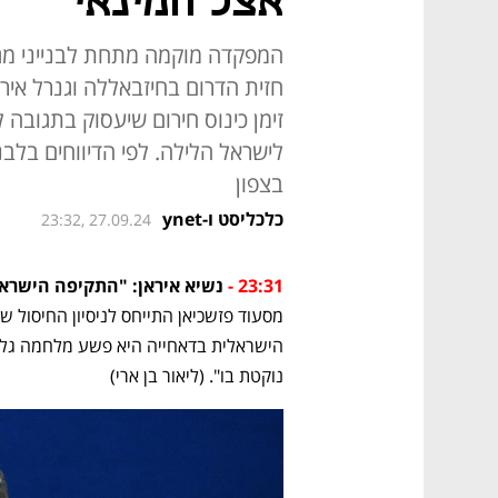
אצל חמינאי
המפקדה מוקמה מתחת לבנייני מגור
חזית הדרום בחיזבאללה וגנרל איראני
זימן כינוס חירום שיעסוק בתגובה 
בצפון
כלכליסט ו-ynet
23:32, 27.09.24
23:31 -
 נשיא איראן: "התקיפה הישרא
נוקטת בו". (ליאור בן ארי)